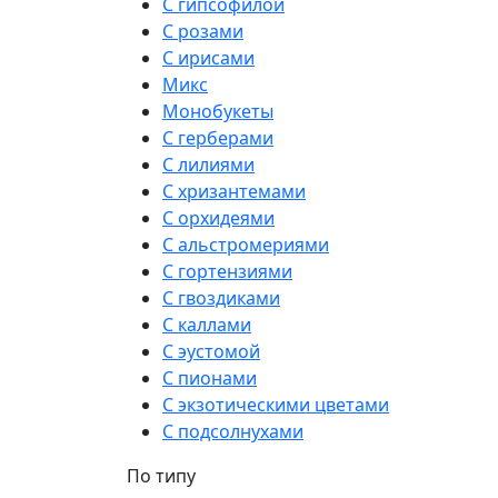
С гипсофилой
С розами
С ирисами
Микс
Монобукеты
С герберами
С лилиями
С хризантемами
С орхидеями
С альстромериями
С гортензиями
С гвоздиками
С каллами
С эустомой
С пионами
С экзотическими цветами
С подсолнухами
По типу