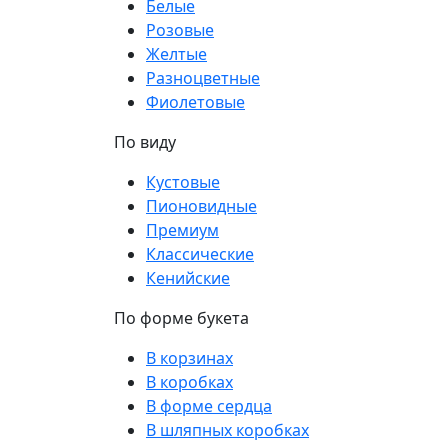
Белые
Розовые
Желтые
Разноцветные
Фиолетовые
По виду
Кустовые
Пионовидные
Премиум
Классические
Кенийские
По форме букета
В корзинах
В коробках
В форме сердца
В шляпных коробках