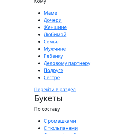
Кому
Маме
Дочери
Женщине
Любимой
Семье
Мужчине
Ребенку
Деловому партнеру
Подруге
Сестре
Перейти в раздел
Букеты
По составу
С ромашками
С тюльпанами