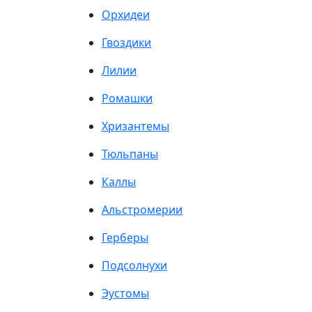
Орхидеи
Гвоздики
Лилии
Ромашки
Хризантемы
Тюльпаны
Каллы
Альстромерии
Герберы
Подсолнухи
Эустомы