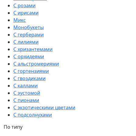
С розами
С ирисами
Микс
Монобукеты
С герберами
С лилиями
С хризантемами
С орхидеями
С альстромериями
С гортензиями
С гвоздиками
С каллами
С эустомой
С пионами
С экзотическими цветами
С подсолнухами
По типу