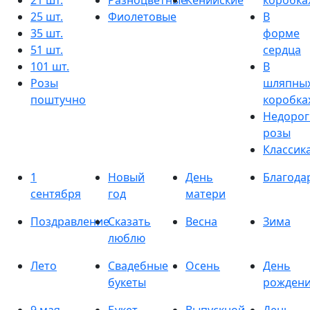
21 шт.
Разноцветные
Кенийские
коробка
25 шт.
Фиолетовые
В
35 шт.
форме
51 шт.
сердца
101 шт.
В
Розы
шляпны
поштучно
коробка
Недорог
розы
Классик
1
Новый
День
Благода
сентября
год
матери
Поздравление
Сказать
Весна
Зима
люблю
Лето
Свадебные
Осень
День
букеты
рожден