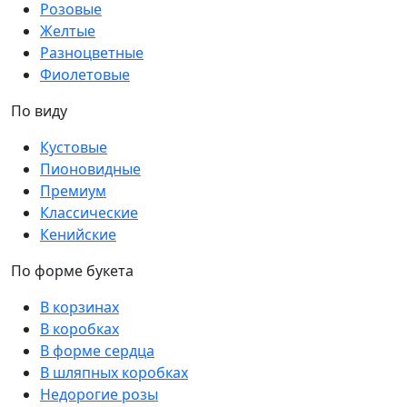
Розовые
Желтые
Разноцветные
Фиолетовые
По виду
Кустовые
Пионовидные
Премиум
Классические
Кенийские
По форме букета
В корзинах
В коробках
В форме сердца
В шляпных коробках
Недорогие розы