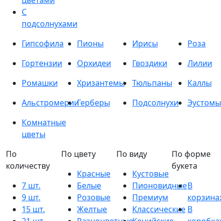
цветами
С
подсолнухами
Гипсофила
Пионы
Ирисы
Роза
Гортензии
Орхидеи
Гвоздики
Лилии
Ромашки
Хризантемы
Тюльпаны
Каллы
Альстромерии
Герберы
Подсолнухи
Эустомы
Комнатные
цветы
По
По цвету
По виду
По форме
количеству
букета
Красные
Кустовые
7 шт.
Белые
Пионовидные
В
9 шт.
Розовые
Премиум
корзина
15 шт.
Желтые
Классические
В