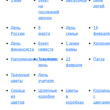
9 мая
Букет
Выпускной
День
на
детей
последний
звонок
День
8
День
14
России
марта
семьи
февраля
День
Букет
С днем
Хэллоуи
финансиста
невесте
мамы
Напоминание о важном
Татьянин
23
Пасха
день
февраля
Траурные
День
цветы
учителя
Сердца
Шляпные
Цветы
Корзин
из
коробки
в
с
цветов
коробках
цветами