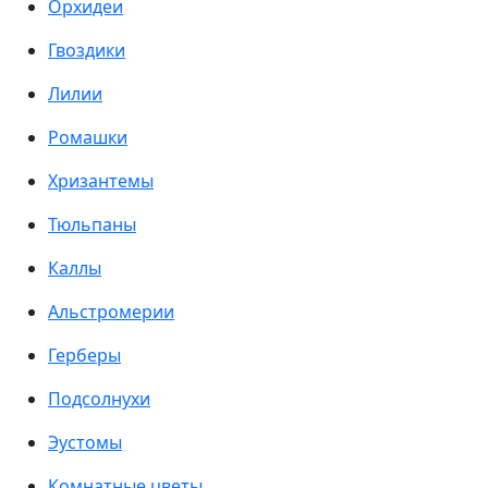
Орхидеи
Гвоздики
Лилии
Ромашки
Хризантемы
Тюльпаны
Каллы
Альстромерии
Герберы
Подсолнухи
Эустомы
Комнатные цветы