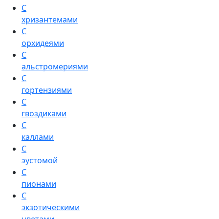
С
хризантемами
С
орхидеями
С
альстромериями
С
гортензиями
С
гвоздиками
С
каллами
С
эустомой
С
пионами
С
экзотическими