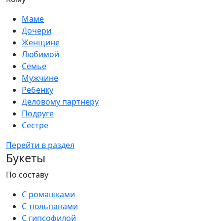
Маме
Дочери
Женщине
Любимой
Семье
Мужчине
Ребенку
Деловому партнеру
Подруге
Сестре
Перейти в раздел
Букеты
По составу
С ромашками
С тюльпанами
С гипсофилой