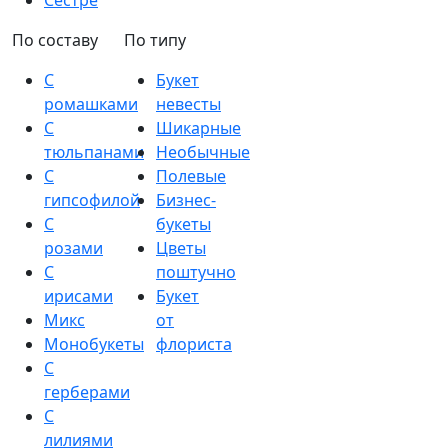
Сестре
По составу
По типу
С
Букет
ромашками
невесты
С
Шикарные
тюльпанами
Необычные
С
Полевые
гипсофилой
Бизнес-
С
букеты
розами
Цветы
С
поштучно
ирисами
Букет
Микс
от
Монобукеты
флориста
С
герберами
С
лилиями