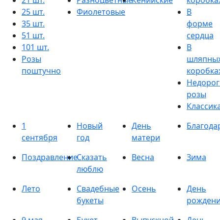
21 шт.
Разноцветные
Кенийские
коробка
25 шт.
Фиолетовые
В
35 шт.
форме
51 шт.
сердца
101 шт.
В
Розы
шляпны
поштучно
коробка
Недорог
розы
Классик
1
Новый
День
Благода
сентября
год
матери
Поздравление
Сказать
Весна
Зима
люблю
Лето
Свадебные
Осень
День
букеты
рожден