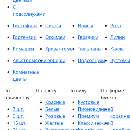
цветами
С
подсолнухами
Гипсофила
Пионы
Ирисы
Роза
Гортензии
Орхидеи
Гвоздики
Лилии
Ромашки
Хризантемы
Тюльпаны
Каллы
Альстромерии
Герберы
Подсолнухи
Эустомы
Комнатные
цветы
По
По цвету
По виду
По форме
количеству
букета
Красные
Кустовые
7 шт.
Белые
Пионовидные
В
9 шт.
Розовые
Премиум
корзина
15 шт.
Желтые
Классические
В