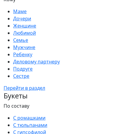
Маме
Дочери
Женщине
Любимой
Семье
Мужчине
Ребенку
Деловому партнеру
Подруге
Сестре
Перейти в раздел
Букеты
По составу
С ромашками
С тюльпанами
С гипсофилой