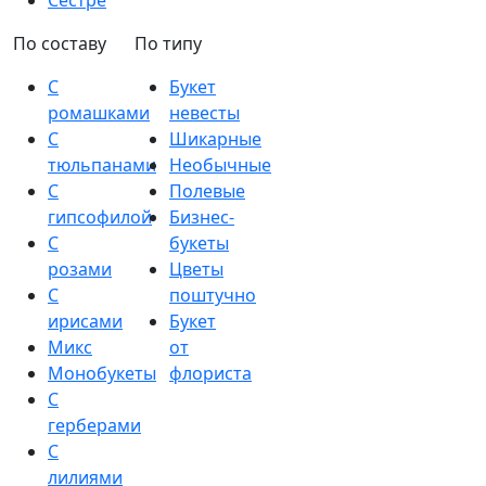
Сестре
По составу
По типу
С
Букет
ромашками
невесты
С
Шикарные
тюльпанами
Необычные
С
Полевые
гипсофилой
Бизнес-
С
букеты
розами
Цветы
С
поштучно
ирисами
Букет
Микс
от
Монобукеты
флориста
С
герберами
С
лилиями