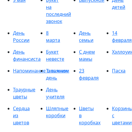
9 мая
Букет
Выпускной
День
на
детей
последний
звонок
День
8
День
14
России
марта
семьи
февраля
День
Букет
С днем
Хэллоуи
финансиста
невесте
мамы
Напоминание о важном
Татьянин
23
Пасха
день
февраля
Траурные
День
цветы
учителя
Сердца
Шляпные
Цветы
Корзин
из
коробки
в
с
цветов
коробках
цветами