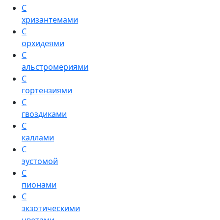
С
хризантемами
С
орхидеями
С
альстромериями
С
гортензиями
С
гвоздиками
С
каллами
С
эустомой
С
пионами
С
экзотическими