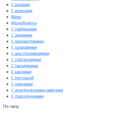
С розами
С ирисами
Микс
Монобукеты
С герберами
С лилиями
С хризантемами
С орхидеями
С альстромериями
С гортензиями
С гвоздиками
С каллами
С эустомой
С пионами
С экзотическими цветами
С подсолнухами
По типу