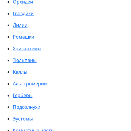
Орхидеи
Гвоздики
Лилии
Ромашки
Хризантемы
Тюльпаны
Каллы
Альстромерии
Герберы
Подсолнухи
Эустомы
Комнатные цветы