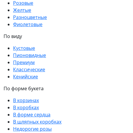
Розовые
Желтые
Разноцветные
Фиолетовые
По виду
Кустовые
Пионовидные
Премиум
Классические
Кенийские
По форме букета
В корзинах
В коробках
В форме сердца
В шляпных коробках
Недорогие розы