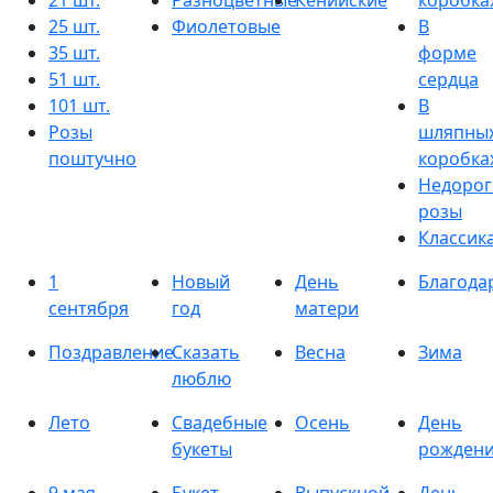
21 шт.
Разноцветные
Кенийские
коробка
25 шт.
Фиолетовые
В
35 шт.
форме
51 шт.
сердца
101 шт.
В
Розы
шляпны
поштучно
коробка
Недорог
розы
Классик
1
Новый
День
Благода
сентября
год
матери
Поздравление
Сказать
Весна
Зима
люблю
Лето
Свадебные
Осень
День
букеты
рожден