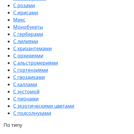
С розами
С ирисами
Микс
Монобукеты
С герберами
С лилиями
С хризантемами
С орхидеями
С альстромериями
С гортензиями
С гвоздиками
С каллами
С эустомой
С пионами
С экзотическими цветами
С подсолнухами
По типу