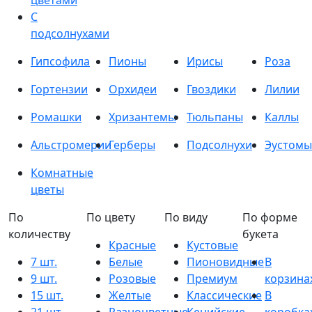
цветами
С
подсолнухами
Гипсофила
Пионы
Ирисы
Роза
Гортензии
Орхидеи
Гвоздики
Лилии
Ромашки
Хризантемы
Тюльпаны
Каллы
Альстромерии
Герберы
Подсолнухи
Эустомы
Комнатные
цветы
По
По цвету
По виду
По форме
количеству
букета
Красные
Кустовые
7 шт.
Белые
Пионовидные
В
9 шт.
Розовые
Премиум
корзина
15 шт.
Желтые
Классические
В