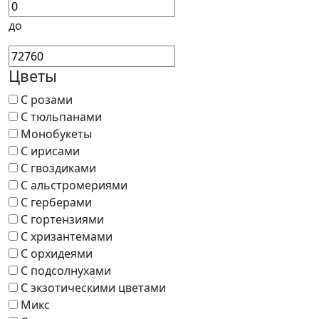
до
Цветы
С розами
С тюльпанами
Монобукеты
С ирисами
С гвоздиками
С альстромериями
С герберами
С гортензиями
С хризантемами
С орхидеями
С подсолнухами
С экзотическими цветами
Микс