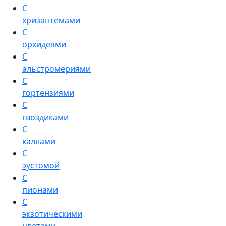
С
хризантемами
С
орхидеями
С
альстромериями
С
гортензиями
С
гвоздиками
С
каллами
С
эустомой
С
пионами
С
экзотическими