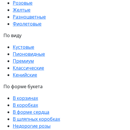
Розовые
Желтые
Разноцветные
Фиолетовые
По виду
Кустовые
Пионовидные
Премиум
Классические
Кенийские
По форме букета
В корзинах
В коробках
В форме сердца
В шляпных коробках
Недорогие розы