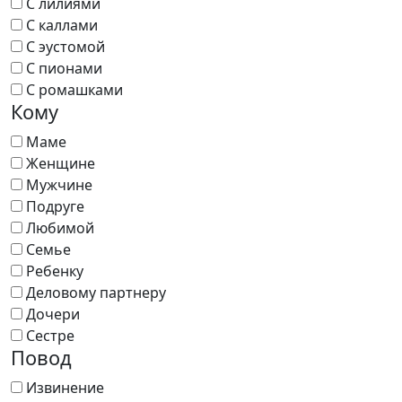
С лилиями
С каллами
С эустомой
С пионами
С ромашками
Кому
Маме
Женщине
Мужчине
Подруге
Любимой
Семье
Ребенку
Деловому партнеру
Дочери
Сестре
Повод
Извинение