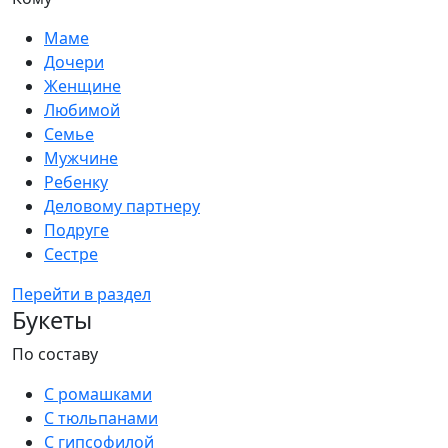
Маме
Дочери
Женщине
Любимой
Семье
Мужчине
Ребенку
Деловому партнеру
Подруге
Сестре
Перейти в раздел
Букеты
По составу
С ромашками
С тюльпанами
С гипсофилой