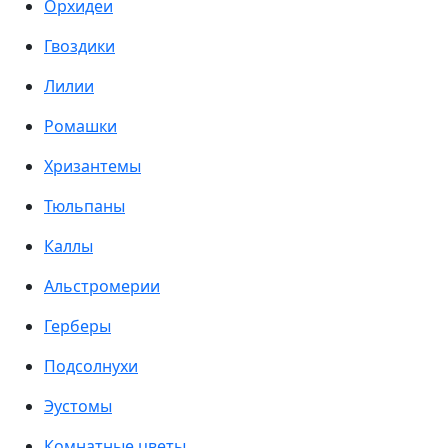
Орхидеи
Гвоздики
Лилии
Ромашки
Хризантемы
Тюльпаны
Каллы
Альстромерии
Герберы
Подсолнухи
Эустомы
Комнатные цветы