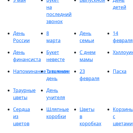
9 мая
Букет
Выпускной
День
на
детей
последний
звонок
День
8
День
14
России
марта
семьи
февраля
День
Букет
С днем
Хэллоуи
финансиста
невесте
мамы
Напоминание о важном
Татьянин
23
Пасха
день
февраля
Траурные
День
цветы
учителя
Сердца
Шляпные
Цветы
Корзин
из
коробки
в
с
цветов
коробках
цветами