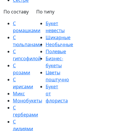
Сестре
По составу
По типу
С
Букет
ромашками
невесты
С
Шикарные
тюльпанами
Необычные
С
Полевые
гипсофилой
Бизнес-
С
букеты
розами
Цветы
С
поштучно
ирисами
Букет
Микс
от
Монобукеты
флориста
С
герберами
С
лилиями