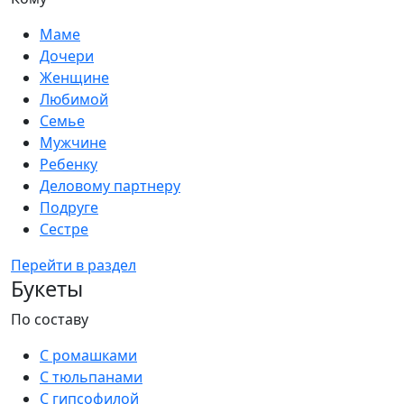
Маме
Дочери
Женщине
Любимой
Семье
Мужчине
Ребенку
Деловому партнеру
Подруге
Сестре
Перейти в раздел
Букеты
По составу
С ромашками
С тюльпанами
С гипсофилой