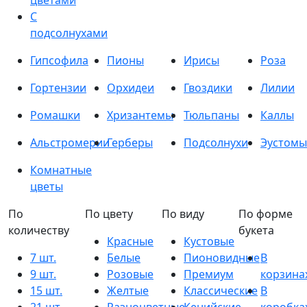
цветами
С
подсолнухами
Гипсофила
Пионы
Ирисы
Роза
Гортензии
Орхидеи
Гвоздики
Лилии
Ромашки
Хризантемы
Тюльпаны
Каллы
Альстромерии
Герберы
Подсолнухи
Эустомы
Комнатные
цветы
По
По цвету
По виду
По форме
количеству
букета
Красные
Кустовые
7 шт.
Белые
Пионовидные
В
9 шт.
Розовые
Премиум
корзина
15 шт.
Желтые
Классические
В