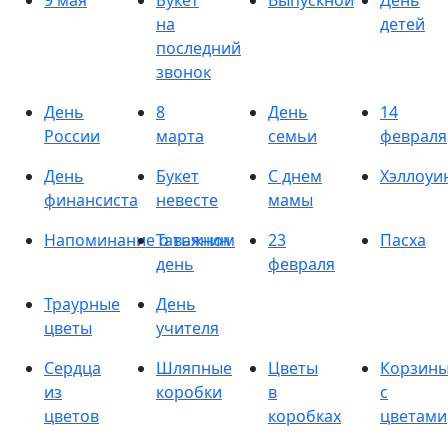
9 мая
Букет
Выпускной
День
на
детей
последний
звонок
День
8
День
14
России
марта
семьи
февраля
День
Букет
С днем
Хэллоуи
финансиста
невесте
мамы
Напоминание о важном
Татьянин
23
Пасха
день
февраля
Траурные
День
цветы
учителя
Сердца
Шляпные
Цветы
Корзин
из
коробки
в
с
цветов
коробках
цветами