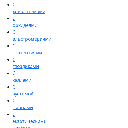
С
хризантемами
С
орхидеями
С
альстромериями
С
гортензиями
С
гвоздиками
С
каллами
С
эустомой
С
пионами
С
экзотическими