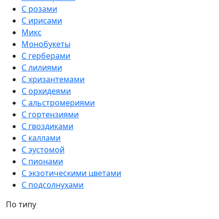
С розами
С ирисами
Микс
Монобукеты
С герберами
С лилиями
С хризантемами
С орхидеями
С альстромериями
С гортензиями
С гвоздиками
С каллами
С эустомой
С пионами
С экзотическими цветами
С подсолнухами
По типу