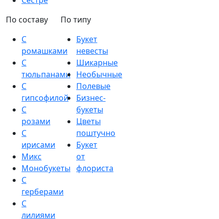
Сестре
По составу
По типу
С
Букет
ромашками
невесты
С
Шикарные
тюльпанами
Необычные
С
Полевые
гипсофилой
Бизнес-
С
букеты
розами
Цветы
С
поштучно
ирисами
Букет
Микс
от
Монобукеты
флориста
С
герберами
С
лилиями