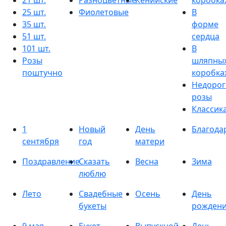
21 шт.
Разноцветные
Кенийские
коробка
25 шт.
Фиолетовые
В
35 шт.
форме
51 шт.
сердца
101 шт.
В
Розы
шляпны
поштучно
коробка
Недорог
розы
Классик
1
Новый
День
Благода
сентября
год
матери
Поздравление
Сказать
Весна
Зима
люблю
Лето
Свадебные
Осень
День
букеты
рожден