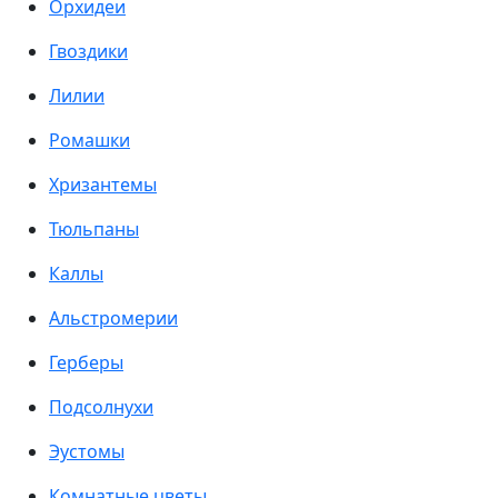
Орхидеи
Гвоздики
Лилии
Ромашки
Хризантемы
Тюльпаны
Каллы
Альстромерии
Герберы
Подсолнухи
Эустомы
Комнатные цветы