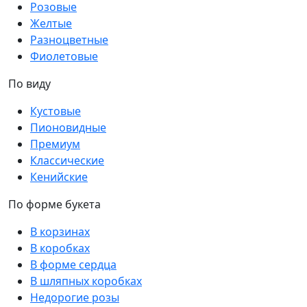
Розовые
Желтые
Разноцветные
Фиолетовые
По виду
Кустовые
Пионовидные
Премиум
Классические
Кенийские
По форме букета
В корзинах
В коробках
В форме сердца
В шляпных коробках
Недорогие розы