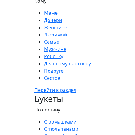
Кому
Маме
Дочери
Женщине
Любимой
Семье
Мужчине
Ребенку
Деловому партнеру
Подруге
Сестре
Перейти в раздел
Букеты
По составу
С ромашками
С тюльпанами