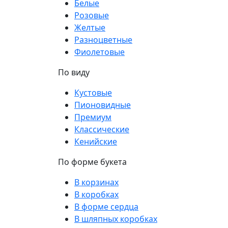
Белые
Розовые
Желтые
Разноцветные
Фиолетовые
По виду
Кустовые
Пионовидные
Премиум
Классические
Кенийские
По форме букета
В корзинах
В коробках
В форме сердца
В шляпных коробках