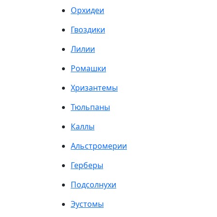
Орхидеи
Гвоздики
Лилии
Ромашки
Хризантемы
Тюльпаны
Каллы
Альстромерии
Герберы
Подсолнухи
Эустомы