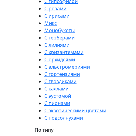
С гипсофилой
С розами
С ирисами
Микс
Монобукеты
С герберами
С лилиями
С хризантемами
С орхидеями
С альстромериями
С гортензиями
С гвоздиками
С каллами
С эустомой
С пионами
С экзотическими цветами
С подсолнухами
По типу