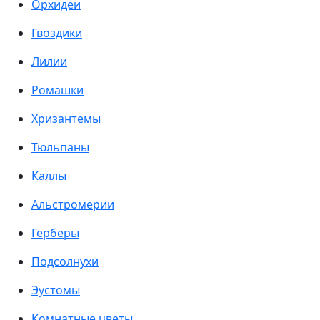
Орхидеи
Гвоздики
Лилии
Ромашки
Хризантемы
Тюльпаны
Каллы
Альстромерии
Герберы
Подсолнухи
Эустомы
Комнатные цветы