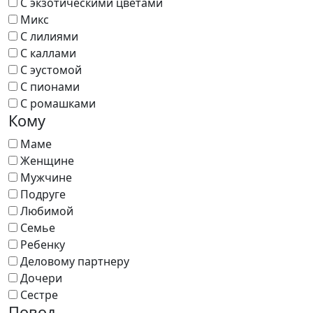
С экзотическими цветами
Микс
С лилиями
С каллами
С эустомой
С пионами
С ромашками
Кому
Маме
Женщине
Мужчине
Подруге
Любимой
Семье
Ребенку
Деловому партнеру
Дочери
Сестре
Повод