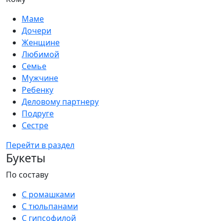
Маме
Дочери
Женщине
Любимой
Семье
Мужчине
Ребенку
Деловому партнеру
Подруге
Сестре
Перейти в раздел
Букеты
По составу
С ромашками
С тюльпанами
С гипсофилой