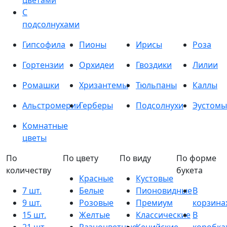
цветами
С
подсолнухами
Гипсофила
Пионы
Ирисы
Роза
Гортензии
Орхидеи
Гвоздики
Лилии
Ромашки
Хризантемы
Тюльпаны
Каллы
Альстромерии
Герберы
Подсолнухи
Эустомы
Комнатные
цветы
По
По цвету
По виду
По форме
количеству
букета
Красные
Кустовые
7 шт.
Белые
Пионовидные
В
9 шт.
Розовые
Премиум
корзина
15 шт.
Желтые
Классические
В