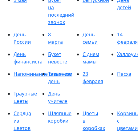
9 мая
Букет
Выпускной
День
на
детей
последний
звонок
День
8
День
14
России
марта
семьи
февраля
День
Букет
С днем
Хэллоуи
финансиста
невесте
мамы
Напоминание о важном
Татьянин
23
Пасха
день
февраля
Траурные
День
цветы
учителя
Сердца
Шляпные
Цветы
Корзин
из
коробки
в
с
цветов
коробках
цветами