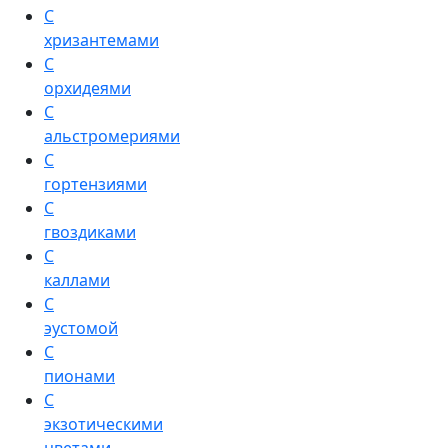
С
хризантемами
С
орхидеями
С
альстромериями
С
гортензиями
С
гвоздиками
С
каллами
С
эустомой
С
пионами
С
экзотическими