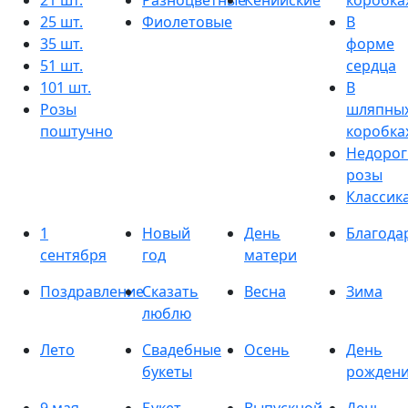
21 шт.
Разноцветные
Кенийские
коробка
25 шт.
Фиолетовые
В
35 шт.
форме
51 шт.
сердца
101 шт.
В
Розы
шляпны
поштучно
коробка
Недорог
розы
Классик
1
Новый
День
Благода
сентября
год
матери
Поздравление
Сказать
Весна
Зима
люблю
Лето
Свадебные
Осень
День
букеты
рожден