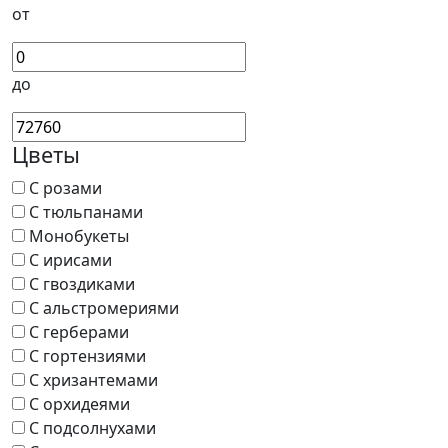
от
до
Цветы
С розами
С тюльпанами
Монобукеты
С ирисами
С гвоздиками
С альстромериями
С герберами
С гортензиями
С хризантемами
С орхидеями
С подсолнухами