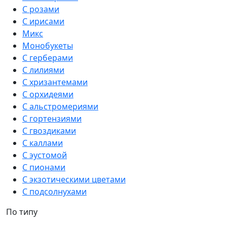
С розами
С ирисами
Микс
Монобукеты
С герберами
С лилиями
С хризантемами
С орхидеями
С альстромериями
С гортензиями
С гвоздиками
С каллами
С эустомой
С пионами
С экзотическими цветами
С подсолнухами
По типу