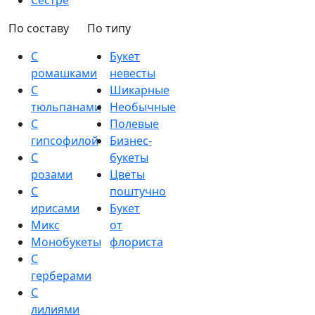
Сестре
По составу
По типу
С
Букет
ромашками
невесты
С
Шикарные
тюльпанами
Необычные
С
Полевые
гипсофилой
Бизнес-
С
букеты
розами
Цветы
С
поштучно
ирисами
Букет
Микс
от
Монобукеты
флориста
С
герберами
С
лилиями