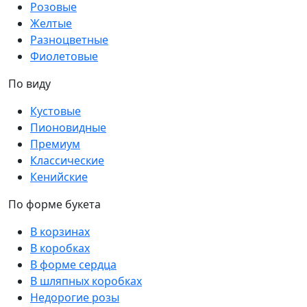
Розовые
Желтые
Разноцветные
Фиолетовые
По виду
Кустовые
Пионовидные
Премиум
Классические
Кенийские
По форме букета
В корзинах
В коробках
В форме сердца
В шляпных коробках
Недорогие розы