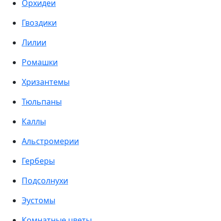
Орхидеи
Гвоздики
Лилии
Ромашки
Хризантемы
Тюльпаны
Каллы
Альстромерии
Герберы
Подсолнухи
Эустомы
Комнатные цветы