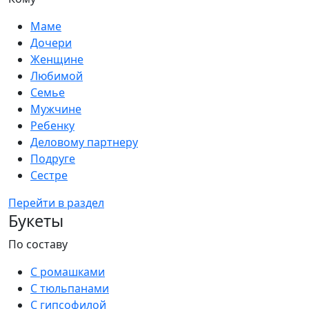
Маме
Дочери
Женщине
Любимой
Семье
Мужчине
Ребенку
Деловому партнеру
Подруге
Сестре
Перейти в раздел
Букеты
По составу
С ромашками
С тюльпанами
С гипсофилой