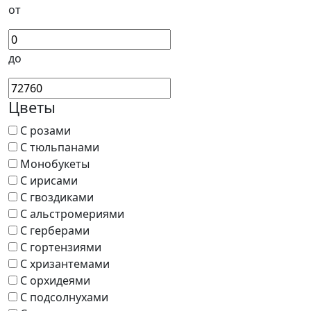
от
до
Цветы
С розами
С тюльпанами
Монобукеты
С ирисами
С гвоздиками
С альстромериями
С герберами
С гортензиями
С хризантемами
С орхидеями
С подсолнухами