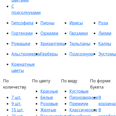
цветами
С
подсолнухами
Гипсофила
Пионы
Ирисы
Роза
Гортензии
Орхидеи
Гвоздики
Лилии
Ромашки
Хризантемы
Тюльпаны
Каллы
Альстромерии
Герберы
Подсолнухи
Эустомы
Комнатные
цветы
По
По цвету
По виду
По форме
количеству
букета
Красные
Кустовые
7 шт.
Белые
Пионовидные
В
9 шт.
Розовые
Премиум
корзина
15 шт.
Желтые
Классические
В