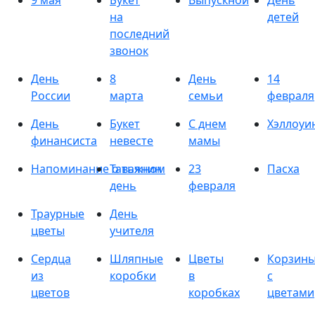
9 мая
Букет
Выпускной
День
на
детей
последний
звонок
День
8
День
14
России
марта
семьи
февраля
День
Букет
С днем
Хэллоуи
финансиста
невесте
мамы
Напоминание о важном
Татьянин
23
Пасха
день
февраля
Траурные
День
цветы
учителя
Сердца
Шляпные
Цветы
Корзин
из
коробки
в
с
цветов
коробках
цветами