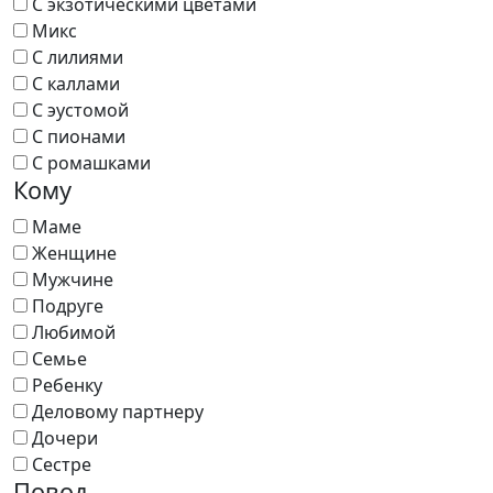
С экзотическими цветами
Микс
С лилиями
С каллами
С эустомой
С пионами
С ромашками
Кому
Маме
Женщине
Мужчине
Подруге
Любимой
Семье
Ребенку
Деловому партнеру
Дочери
Сестре
Повод