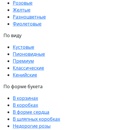
Розовые
Желтые
Разноцветные
Фиолетовые
По виду
Кустовые
Пионовидные
Премиум
Классические
Кенийские
По форме букета
В корзинах
В коробках
В форме сердца
В шляпных коробках
Недорогие розы