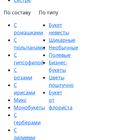
Сестре
По составу
По типу
С
Букет
ромашками
невесты
С
Шикарные
тюльпанами
Необычные
С
Полевые
гипсофилой
Бизнес-
С
букеты
розами
Цветы
С
поштучно
ирисами
Букет
Микс
от
Монобукеты
флориста
С
герберами
С
лилиями