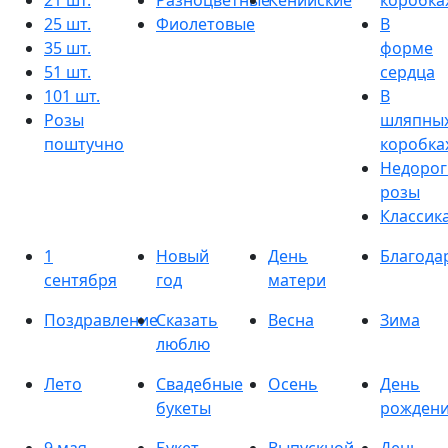
21 шт.
Разноцветные
Кенийские
коробка
25 шт.
Фиолетовые
В
35 шт.
форме
51 шт.
сердца
101 шт.
В
Розы
шляпны
поштучно
коробка
Недорог
розы
Классик
1
Новый
День
Благода
сентября
год
матери
Поздравление
Сказать
Весна
Зима
люблю
Лето
Свадебные
Осень
День
букеты
рожден