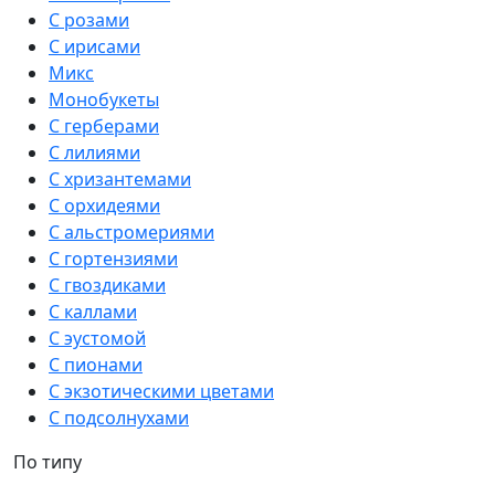
С розами
С ирисами
Микс
Монобукеты
С герберами
С лилиями
С хризантемами
С орхидеями
С альстромериями
С гортензиями
С гвоздиками
С каллами
С эустомой
С пионами
С экзотическими цветами
С подсолнухами
По типу