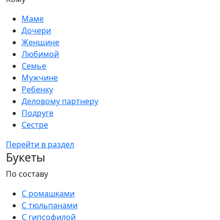
Маме
Дочери
Женщине
Любимой
Семье
Мужчине
Ребенку
Деловому партнеру
Подруге
Сестре
Перейти в раздел
Букеты
По составу
С ромашками
С тюльпанами
С гипсофилой