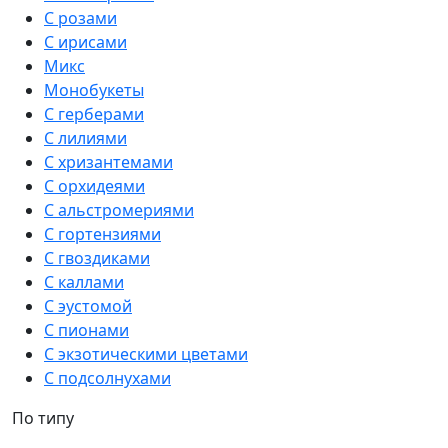
С розами
С ирисами
Микс
Монобукеты
С герберами
С лилиями
С хризантемами
С орхидеями
С альстромериями
С гортензиями
С гвоздиками
С каллами
С эустомой
С пионами
С экзотическими цветами
С подсолнухами
По типу