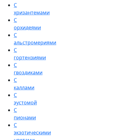
С
хризантемами
С
орхидеями
С
альстромериями
С
гортензиями
С
гвоздиками
С
каллами
С
эустомой
С
пионами
С
экзотическими