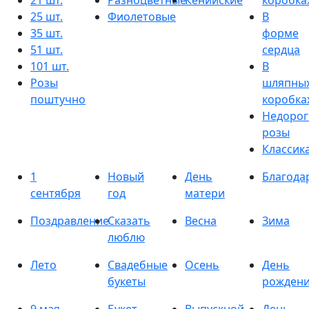
21 шт.
Разноцветные
Кенийские
коробка
25 шт.
Фиолетовые
В
35 шт.
форме
51 шт.
сердца
101 шт.
В
Розы
шляпны
поштучно
коробка
Недорог
розы
Классик
1
Новый
День
Благода
сентября
год
матери
Поздравление
Сказать
Весна
Зима
люблю
Лето
Свадебные
Осень
День
букеты
рожден