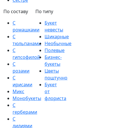
Сестре
По составу
По типу
С
Букет
ромашками
невесты
С
Шикарные
тюльпанами
Необычные
С
Полевые
гипсофилой
Бизнес-
С
букеты
розами
Цветы
С
поштучно
ирисами
Букет
Микс
от
Монобукеты
флориста
С
герберами
С
лилиями