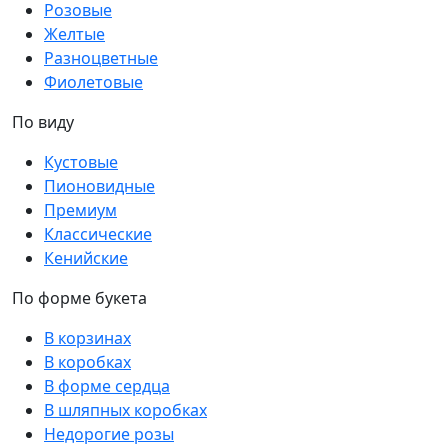
Розовые
Желтые
Разноцветные
Фиолетовые
По виду
Кустовые
Пионовидные
Премиум
Классические
Кенийские
По форме букета
В корзинах
В коробках
В форме сердца
В шляпных коробках
Недорогие розы