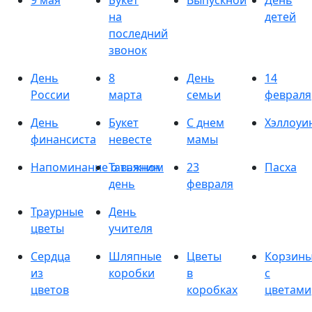
9 мая
Букет
Выпускной
День
на
детей
последний
звонок
День
8
День
14
России
марта
семьи
февраля
День
Букет
С днем
Хэллоуи
финансиста
невесте
мамы
Напоминание о важном
Татьянин
23
Пасха
день
февраля
Траурные
День
цветы
учителя
Сердца
Шляпные
Цветы
Корзин
из
коробки
в
с
цветов
коробках
цветами