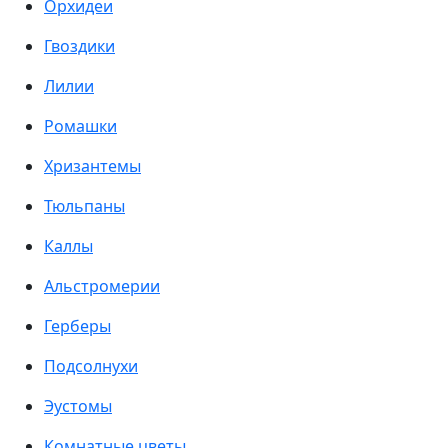
Орхидеи
Гвоздики
Лилии
Ромашки
Хризантемы
Тюльпаны
Каллы
Альстромерии
Герберы
Подсолнухи
Эустомы
Комнатные цветы