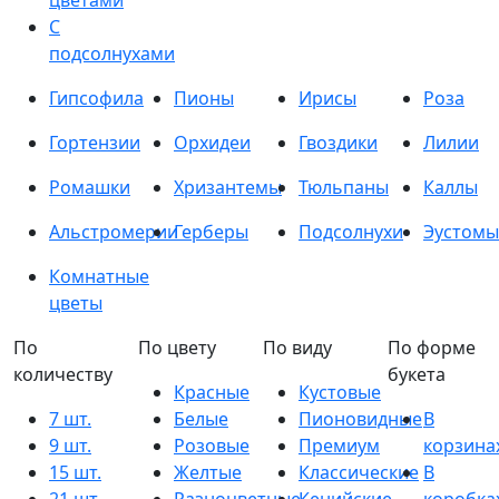
цветами
С
подсолнухами
Гипсофила
Пионы
Ирисы
Роза
Гортензии
Орхидеи
Гвоздики
Лилии
Ромашки
Хризантемы
Тюльпаны
Каллы
Альстромерии
Герберы
Подсолнухи
Эустомы
Комнатные
цветы
По
По цвету
По виду
По форме
количеству
букета
Красные
Кустовые
7 шт.
Белые
Пионовидные
В
9 шт.
Розовые
Премиум
корзина
15 шт.
Желтые
Классические
В