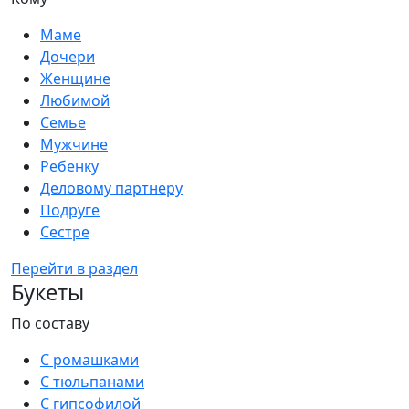
Маме
Дочери
Женщине
Любимой
Семье
Мужчине
Ребенку
Деловому партнеру
Подруге
Сестре
Перейти в раздел
Букеты
По составу
С ромашками
С тюльпанами
С гипсофилой