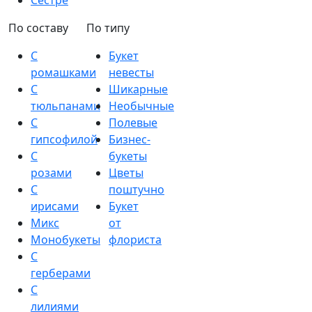
Сестре
По составу
По типу
С
Букет
ромашками
невесты
С
Шикарные
тюльпанами
Необычные
С
Полевые
гипсофилой
Бизнес-
С
букеты
розами
Цветы
С
поштучно
ирисами
Букет
Микс
от
Монобукеты
флориста
С
герберами
С
лилиями