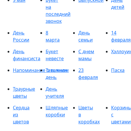
9 мая
Букет
Выпускной
День
на
детей
последний
звонок
День
8
День
14
России
марта
семьи
февраля
День
Букет
С днем
Хэллоуи
финансиста
невесте
мамы
Напоминание о важном
Татьянин
23
Пасха
день
февраля
Траурные
День
цветы
учителя
Сердца
Шляпные
Цветы
Корзин
из
коробки
в
с
цветов
коробках
цветами