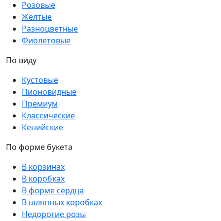
Розовые
Желтые
Разноцветные
Фиолетовые
По виду
Кустовые
Пионовидные
Премиум
Классические
Кенийские
По форме букета
В корзинах
В коробках
В форме сердца
В шляпных коробках
Недорогие розы