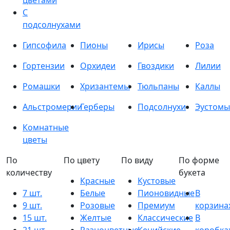
цветами
С
подсолнухами
Гипсофила
Пионы
Ирисы
Роза
Гортензии
Орхидеи
Гвоздики
Лилии
Ромашки
Хризантемы
Тюльпаны
Каллы
Альстромерии
Герберы
Подсолнухи
Эустомы
Комнатные
цветы
По
По цвету
По виду
По форме
количеству
букета
Красные
Кустовые
7 шт.
Белые
Пионовидные
В
9 шт.
Розовые
Премиум
корзина
15 шт.
Желтые
Классические
В