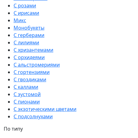
С розами
С ирисами
Микс
Монобукеты
С герберами
С лилиями
С хризантемами
С орхидеями
С альстромериями
С гортензиями
С гвоздиками
С каллами
С эустомой
С пионами
С экзотическими цветами
С подсолнухами
По типу