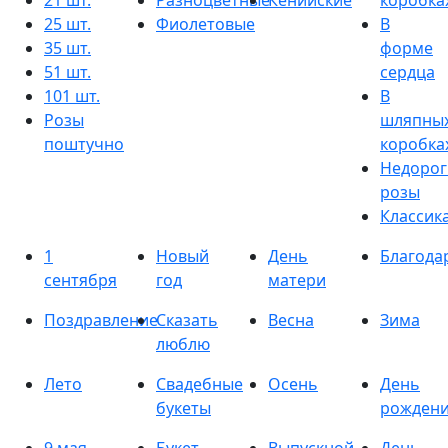
21 шт.
Разноцветные
Кенийские
коробка
25 шт.
Фиолетовые
В
35 шт.
форме
51 шт.
сердца
101 шт.
В
Розы
шляпны
поштучно
коробка
Недорог
розы
Классик
1
Новый
День
Благода
сентября
год
матери
Поздравление
Сказать
Весна
Зима
люблю
Лето
Свадебные
Осень
День
букеты
рожден