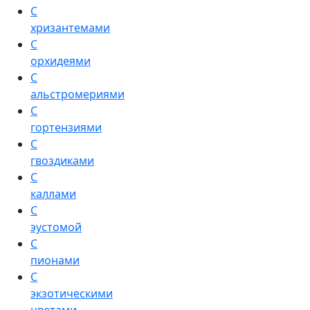
С
хризантемами
С
орхидеями
С
альстромериями
С
гортензиями
С
гвоздиками
С
каллами
С
эустомой
С
пионами
С
экзотическими