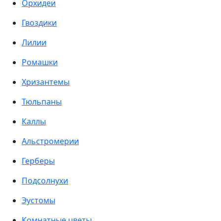
Орхидеи
Гвоздики
Лилии
Ромашки
Хризантемы
Тюльпаны
Каллы
Альстромерии
Герберы
Подсолнухи
Эустомы
Комнатные цветы