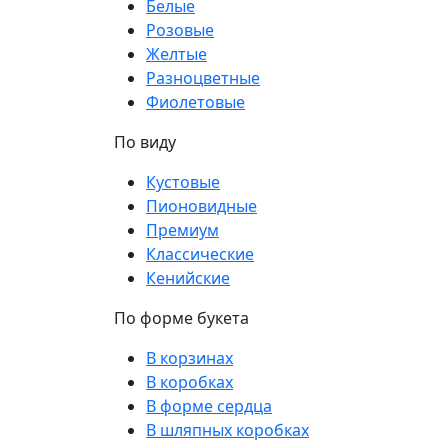
Белые
Розовые
Желтые
Разноцветные
Фиолетовые
По виду
Кустовые
Пионовидные
Премиум
Классические
Кенийские
По форме букета
В корзинах
В коробках
В форме сердца
В шляпных коробках