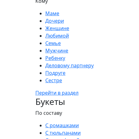
Кому
Маме
Дочери
Женщине
Любимой
Семье
Мужчине
Ребенку
Деловому партнеру
Подруге
Сестре
Перейти в раздел
Букеты
По составу
С ромашками
С тюльпанами