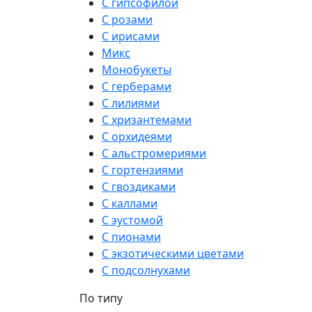
С гипсофилой
С розами
С ирисами
Микс
Монобукеты
С герберами
С лилиями
С хризантемами
С орхидеями
С альстромериями
С гортензиями
С гвоздиками
С каллами
С эустомой
С пионами
С экзотическими цветами
С подсолнухами
По типу