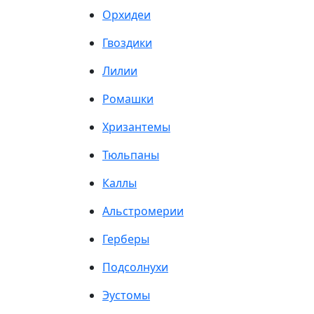
Орхидеи
Гвоздики
Лилии
Ромашки
Хризантемы
Тюльпаны
Каллы
Альстромерии
Герберы
Подсолнухи
Эустомы