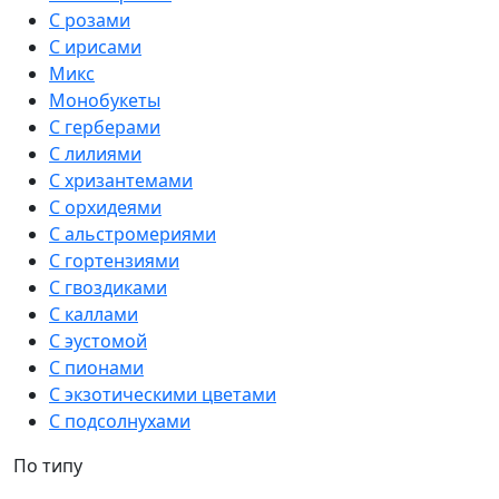
С розами
С ирисами
Микс
Монобукеты
С герберами
С лилиями
С хризантемами
С орхидеями
С альстромериями
С гортензиями
С гвоздиками
С каллами
С эустомой
С пионами
С экзотическими цветами
С подсолнухами
По типу