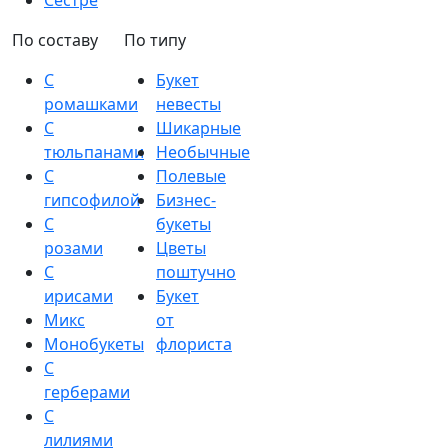
Сестре
По составу
По типу
С
Букет
ромашками
невесты
С
Шикарные
тюльпанами
Необычные
С
Полевые
гипсофилой
Бизнес-
С
букеты
розами
Цветы
С
поштучно
ирисами
Букет
Микс
от
Монобукеты
флориста
С
герберами
С
лилиями