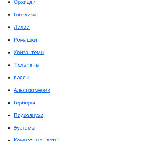
Орхидеи
Гвоздики
Лилии
Ромашки
Хризантемы
Тюльпаны
Каллы
Альстромерии
Герберы
Подсолнухи
Эустомы
Комнатные цветы