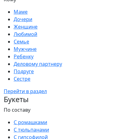
Маме
Дочери
Женщине
Любимой
Семье
Мужчине
Ребенку
Деловому партнеру
Подруге
Сестре
Перейти в раздел
Букеты
По составу
С ромашками
С тюльпанами
С гипсофилой