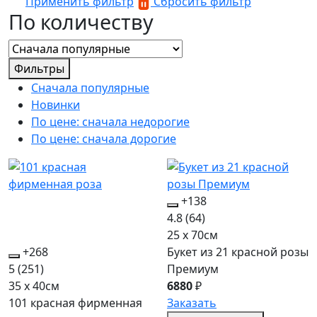
Применить фильтр
Сбросить фильтр
По количеству
Фильтры
Сначала популярные
Новинки
По цене: сначала недорогие
По цене: сначала дорогие
+138
4.8
(64)
25 x 70см
+268
Букет из 21 красной розы
5
(251)
Премиум
35 x 40см
6880
₽
101 красная фирменная
Заказать