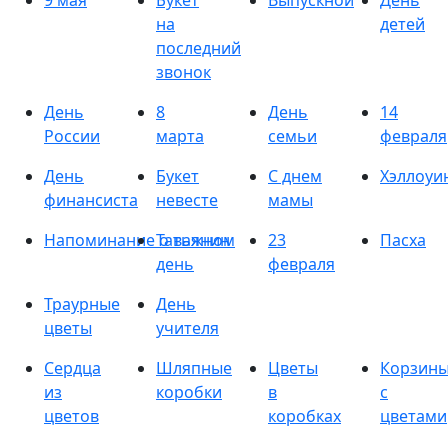
9 мая
Букет
Выпускной
День
на
детей
последний
звонок
День
8
День
14
России
марта
семьи
февраля
День
Букет
С днем
Хэллоуи
финансиста
невесте
мамы
Напоминание о важном
Татьянин
23
Пасха
день
февраля
Траурные
День
цветы
учителя
Сердца
Шляпные
Цветы
Корзин
из
коробки
в
с
цветов
коробках
цветами