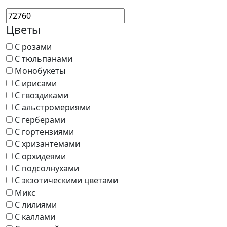
Цветы
С розами
С тюльпанами
Монобукеты
С ирисами
С гвоздиками
С альстромериями
С герберами
С гортензиями
С хризантемами
С орхидеями
С подсолнухами
С экзотическими цветами
Микс
С лилиями
С каллами