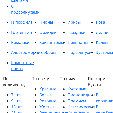
цветами
С
подсолнухами
Гипсофила
Пионы
Ирисы
Роза
Гортензии
Орхидеи
Гвоздики
Лилии
Ромашки
Хризантемы
Тюльпаны
Каллы
Альстромерии
Герберы
Подсолнухи
Эустомы
Комнатные
цветы
По
По цвету
По виду
По форме
количеству
букета
Красные
Кустовые
7 шт.
Белые
Пионовидные
В
9 шт.
Розовые
Премиум
корзина
15 шт.
Желтые
Классические
В