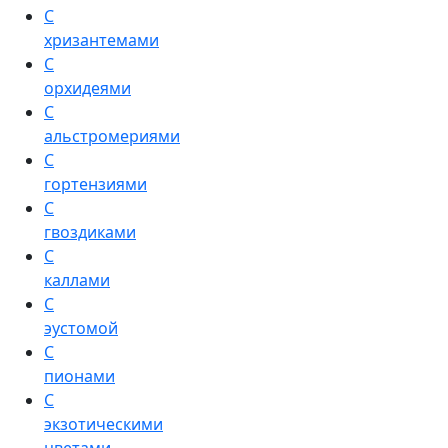
С
хризантемами
С
орхидеями
С
альстромериями
С
гортензиями
С
гвоздиками
С
каллами
С
эустомой
С
пионами
С
экзотическими