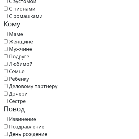
С эустомой
С пионами
С ромашками
Кому
Маме
Женщине
Мужчине
Подруге
Любимой
Семье
Ребенку
Деловому партнеру
Дочери
Сестре
Повод
Извинение
Поздравление
День рождение