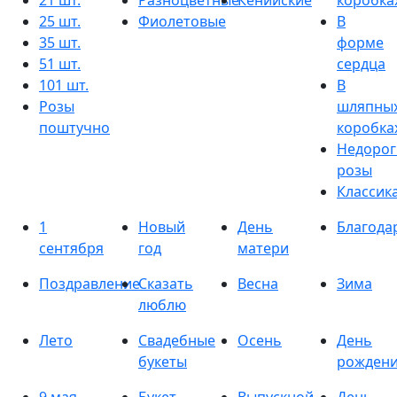
21 шт.
Разноцветные
Кенийские
коробка
25 шт.
Фиолетовые
В
35 шт.
форме
51 шт.
сердца
101 шт.
В
Розы
шляпны
поштучно
коробка
Недорог
розы
Классик
1
Новый
День
Благода
сентября
год
матери
Поздравление
Сказать
Весна
Зима
люблю
Лето
Свадебные
Осень
День
букеты
рожден