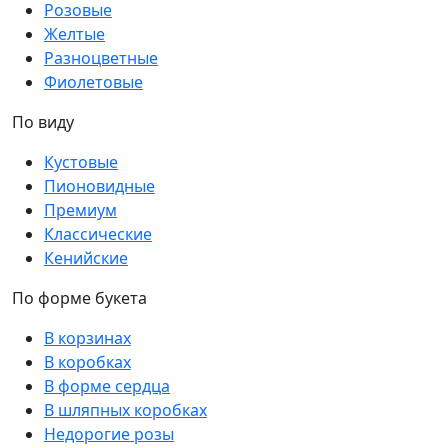
Розовые
Желтые
Разноцветные
Фиолетовые
По виду
Кустовые
Пионовидные
Премиум
Классические
Кенийские
По форме букета
В корзинах
В коробках
В форме сердца
В шляпных коробках
Недорогие розы