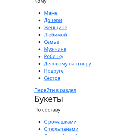
Кому
Маме
Дочери
Женщине
Любимой
Семье
Мужчине
Ребенку
Деловому партнеру
Подруге
Сестре
Перейти в раздел
Букеты
По составу
С ромашками
С тюльпанами