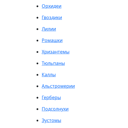
Орхидеи
Гвоздики
Лилии
Ромашки
Хризантемы
Тюльпаны
Каллы
Альстромерии
Герберы
Подсолнухи
Эустомы