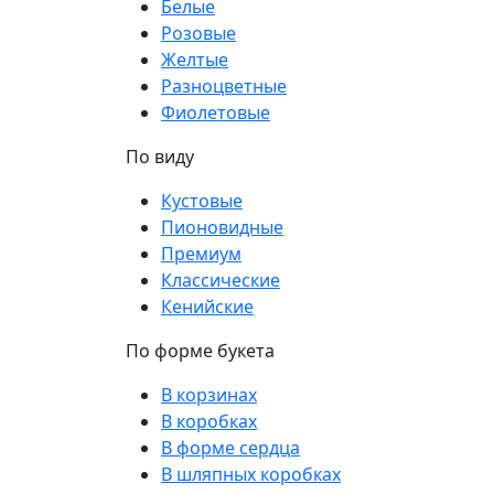
Белые
Розовые
Желтые
Разноцветные
Фиолетовые
По виду
Кустовые
Пионовидные
Премиум
Классические
Кенийские
По форме букета
В корзинах
В коробках
В форме сердца
В шляпных коробках