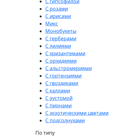
С гипсофилой
С розами
С ирисами
Микс
Монобукеты
С герберами
С лилиями
С хризантемами
С орхидеями
С альстромериями
С гортензиями
С гвоздиками
С каллами
С эустомой
С пионами
С экзотическими цветами
С подсолнухами
По типу