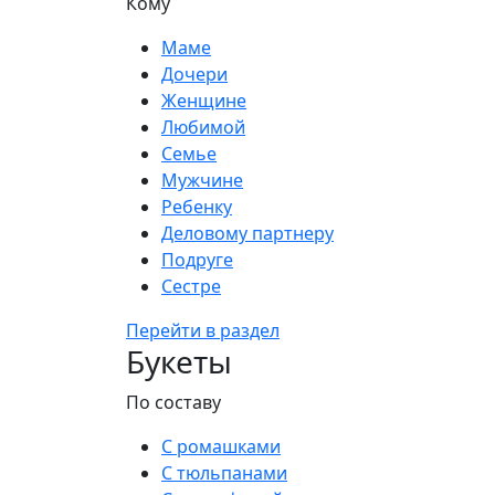
Кому
Маме
Дочери
Женщине
Любимой
Семье
Мужчине
Ребенку
Деловому партнеру
Подруге
Сестре
Перейти в раздел
Букеты
По составу
С ромашками
С тюльпанами