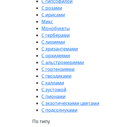
С гипсофилой
С розами
С ирисами
Микс
Монобукеты
С герберами
С лилиями
С хризантемами
С орхидеями
С альстромериями
С гортензиями
С гвоздиками
С каллами
С эустомой
С пионами
С экзотическими цветами
С подсолнухами
По типу