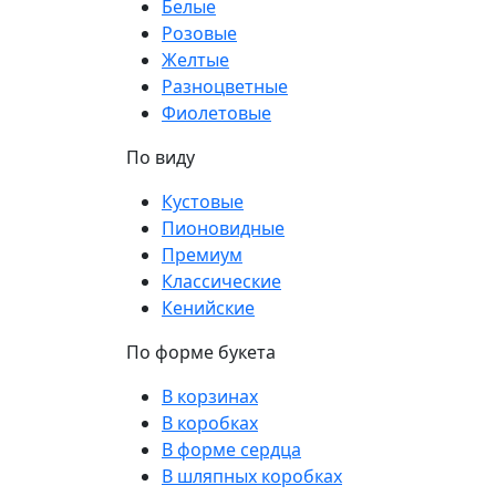
Белые
Розовые
Желтые
Разноцветные
Фиолетовые
По виду
Кустовые
Пионовидные
Премиум
Классические
Кенийские
По форме букета
В корзинах
В коробках
В форме сердца
В шляпных коробках