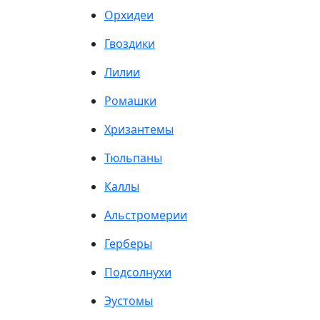
Орхидеи
Гвоздики
Лилии
Ромашки
Хризантемы
Тюльпаны
Каллы
Альстромерии
Герберы
Подсолнухи
Эустомы