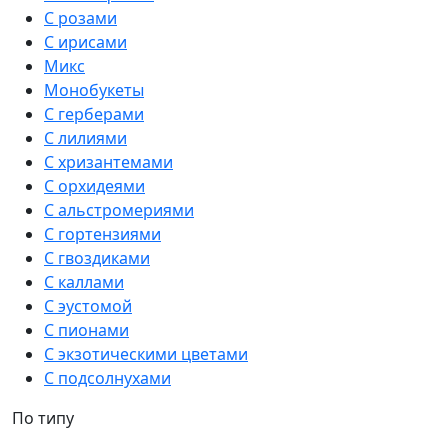
С розами
С ирисами
Микс
Монобукеты
С герберами
С лилиями
С хризантемами
С орхидеями
С альстромериями
С гортензиями
С гвоздиками
С каллами
С эустомой
С пионами
С экзотическими цветами
С подсолнухами
По типу