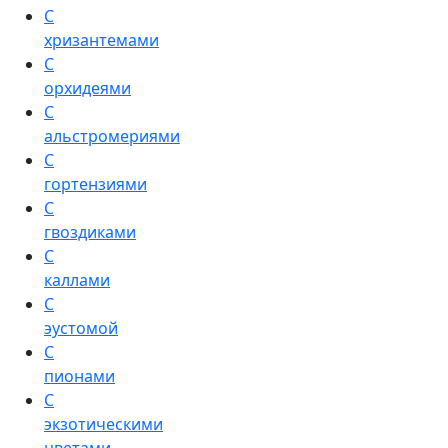
С
хризантемами
С
орхидеями
С
альстромериями
С
гортензиями
С
гвоздиками
С
каллами
С
эустомой
С
пионами
С
экзотическими