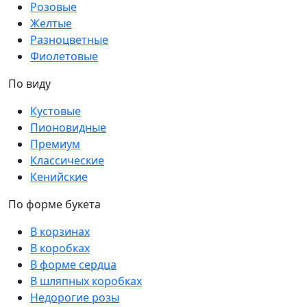
Розовые
Желтые
Разноцветные
Фиолетовые
По виду
Кустовые
Пионовидные
Премиум
Классические
Кенийские
По форме букета
В корзинах
В коробках
В форме сердца
В шляпных коробках
Недорогие розы