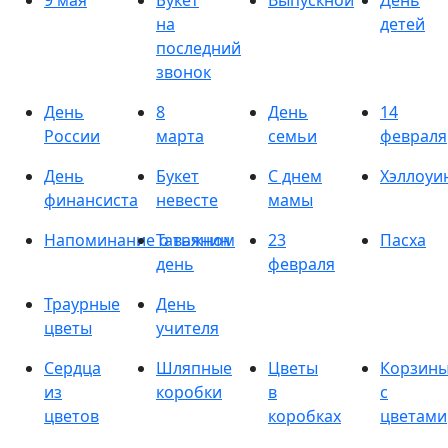
9 мая
Букет
Выпускной
День
на
детей
последний
звонок
День
8
День
14
России
марта
семьи
февраля
День
Букет
С днем
Хэллоуи
финансиста
невесте
мамы
Напоминание о важном
Татьянин
23
Пасха
день
февраля
Траурные
День
цветы
учителя
Сердца
Шляпные
Цветы
Корзин
из
коробки
в
с
цветов
коробках
цветами