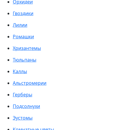
Орхидеи
Гвоздики
Лилии
Ромашки
Хризантемы
Тюльпаны
Каллы
Альстромерии
Герберы
Подсолнухи
Эустомы
Комнатные цветы