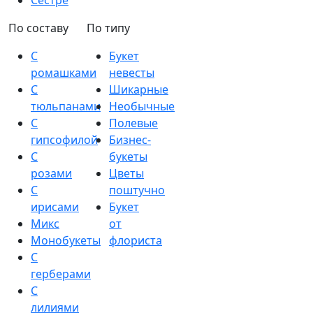
Сестре
По составу
По типу
С
Букет
ромашками
невесты
С
Шикарные
тюльпанами
Необычные
С
Полевые
гипсофилой
Бизнес-
С
букеты
розами
Цветы
С
поштучно
ирисами
Букет
Микс
от
Монобукеты
флориста
С
герберами
С
лилиями