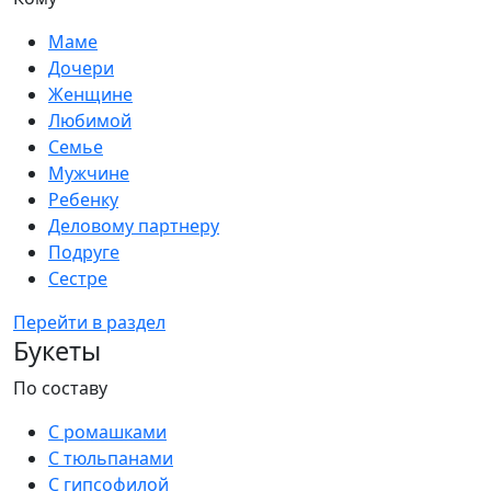
Маме
Дочери
Женщине
Любимой
Семье
Мужчине
Ребенку
Деловому партнеру
Подруге
Сестре
Перейти в раздел
Букеты
По составу
С ромашками
С тюльпанами
С гипсофилой