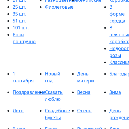
21 шт.
Разноцветные
Кенийские
коробка
25 шт.
Фиолетовые
В
35 шт.
форме
51 шт.
сердца
101 шт.
В
Розы
шляпны
поштучно
коробка
Недорог
розы
Классик
1
Новый
День
Благода
сентября
год
матери
Поздравление
Сказать
Весна
Зима
люблю
Лето
Свадебные
Осень
День
букеты
рожден