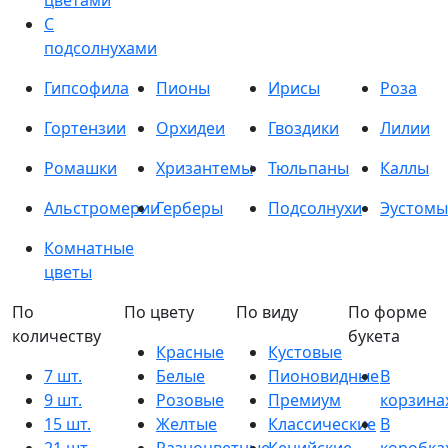
цветами
С
подсолнухами
Гипсофила
Пионы
Ирисы
Роза
Гортензии
Орхидеи
Гвоздики
Лилии
Ромашки
Хризантемы
Тюльпаны
Каллы
Альстромерии
Герберы
Подсолнухи
Эустомы
Комнатные
цветы
По
По цвету
По виду
По форме
количеству
букета
Красные
Кустовые
7 шт.
Белые
Пионовидные
В
9 шт.
Розовые
Премиум
корзина
15 шт.
Желтые
Классические
В