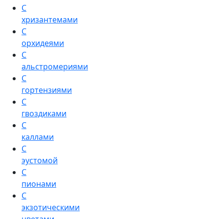
С
хризантемами
С
орхидеями
С
альстромериями
С
гортензиями
С
гвоздиками
С
каллами
С
эустомой
С
пионами
С
экзотическими