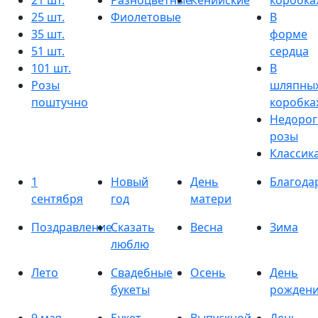
21 шт.
Разноцветные
Кенийские
коробка
25 шт.
Фиолетовые
В
35 шт.
форме
51 шт.
сердца
101 шт.
В
Розы
шляпны
поштучно
коробка
Недорог
розы
Классик
1
Новый
День
Благода
сентября
год
матери
Поздравление
Сказать
Весна
Зима
люблю
Лето
Свадебные
Осень
День
букеты
рожден