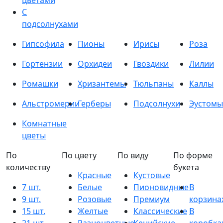
цветами
С
подсолнухами
Гипсофила
Пионы
Ирисы
Роза
Гортензии
Орхидеи
Гвоздики
Лилии
Ромашки
Хризантемы
Тюльпаны
Каллы
Альстромерии
Герберы
Подсолнухи
Эустомы
Комнатные
цветы
По
По цвету
По виду
По форме
количеству
букета
Красные
Кустовые
7 шт.
Белые
Пионовидные
В
9 шт.
Розовые
Премиум
корзина
15 шт.
Желтые
Классические
В