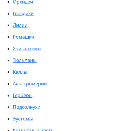
Орхидеи
Гвоздики
Лилии
Ромашки
Хризантемы
Тюльпаны
Каллы
Альстромерии
Герберы
Подсолнухи
Эустомы
Комнатные цветы