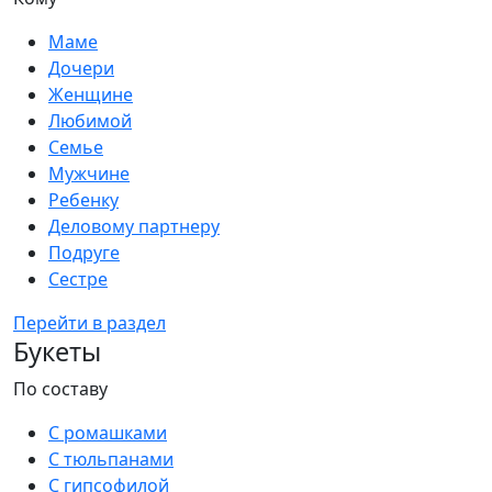
Маме
Дочери
Женщине
Любимой
Семье
Мужчине
Ребенку
Деловому партнеру
Подруге
Сестре
Перейти в раздел
Букеты
По составу
С ромашками
С тюльпанами
С гипсофилой