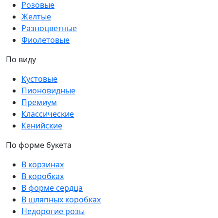
Розовые
Желтые
Разноцветные
Фиолетовые
По виду
Кустовые
Пионовидные
Премиум
Классические
Кенийские
По форме букета
В корзинах
В коробках
В форме сердца
В шляпных коробках
Недорогие розы