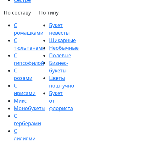
Сестре
По составу
По типу
С
Букет
ромашками
невесты
С
Шикарные
тюльпанами
Необычные
С
Полевые
гипсофилой
Бизнес-
С
букеты
розами
Цветы
С
поштучно
ирисами
Букет
Микс
от
Монобукеты
флориста
С
герберами
С
лилиями