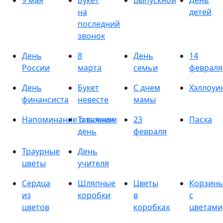
9 мая
Букет
Выпускной
День
на
детей
последний
звонок
День
8
День
14
России
марта
семьи
февраля
День
Букет
С днем
Хэллоуи
финансиста
невесте
мамы
Напоминание о важном
Татьянин
23
Пасха
день
февраля
Траурные
День
цветы
учителя
Сердца
Шляпные
Цветы
Корзин
из
коробки
в
с
цветов
коробках
цветами