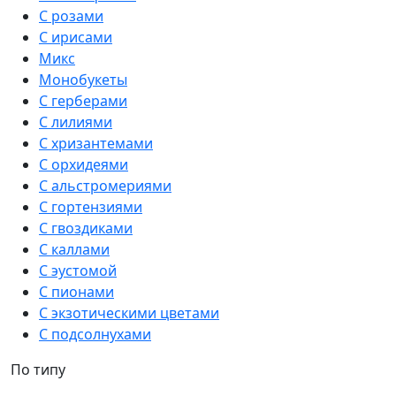
С розами
С ирисами
Микс
Монобукеты
С герберами
С лилиями
С хризантемами
С орхидеями
С альстромериями
С гортензиями
С гвоздиками
С каллами
С эустомой
С пионами
С экзотическими цветами
С подсолнухами
По типу