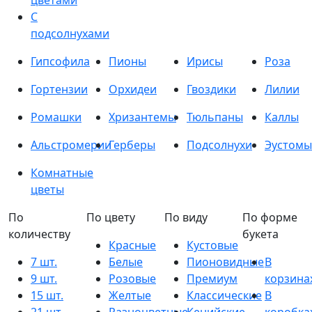
цветами
С
подсолнухами
Гипсофила
Пионы
Ирисы
Роза
Гортензии
Орхидеи
Гвоздики
Лилии
Ромашки
Хризантемы
Тюльпаны
Каллы
Альстромерии
Герберы
Подсолнухи
Эустомы
Комнатные
цветы
По
По цвету
По виду
По форме
количеству
букета
Красные
Кустовые
7 шт.
Белые
Пионовидные
В
9 шт.
Розовые
Премиум
корзина
15 шт.
Желтые
Классические
В