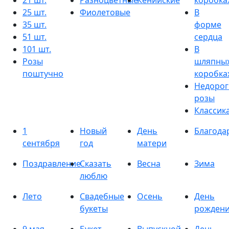
21 шт.
Разноцветные
Кенийские
коробка
25 шт.
Фиолетовые
В
35 шт.
форме
51 шт.
сердца
101 шт.
В
Розы
шляпны
поштучно
коробка
Недорог
розы
Классик
1
Новый
День
Благода
сентября
год
матери
Поздравление
Сказать
Весна
Зима
люблю
Лето
Свадебные
Осень
День
букеты
рожден