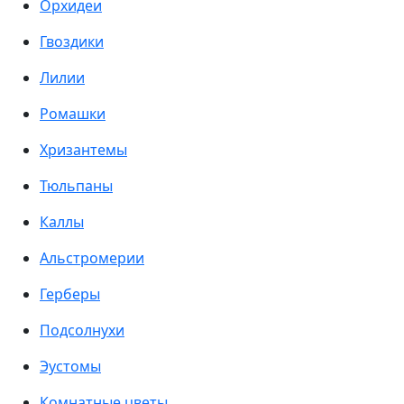
Орхидеи
Гвоздики
Лилии
Ромашки
Хризантемы
Тюльпаны
Каллы
Альстромерии
Герберы
Подсолнухи
Эустомы
Комнатные цветы