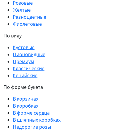
Розовые
Желтые
Разноцветные
Фиолетовые
По виду
Кустовые
Пионовидные
Премиум
Классические
Кенийские
По форме букета
В корзинах
В коробках
В форме сердца
В шляпных коробках
Недорогие розы