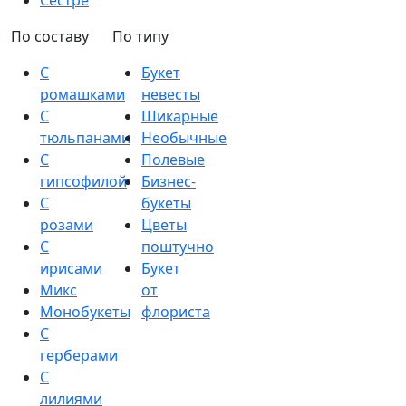
Сестре
По составу
По типу
С
Букет
ромашками
невесты
С
Шикарные
тюльпанами
Необычные
С
Полевые
гипсофилой
Бизнес-
С
букеты
розами
Цветы
С
поштучно
ирисами
Букет
Микс
от
Монобукеты
флориста
С
герберами
С
лилиями