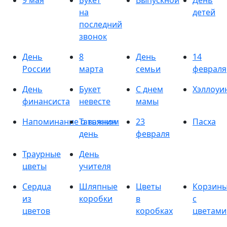
9 мая
Букет
Выпускной
День
на
детей
последний
звонок
День
8
День
14
России
марта
семьи
февраля
День
Букет
С днем
Хэллоуи
финансиста
невесте
мамы
Напоминание о важном
Татьянин
23
Пасха
день
февраля
Траурные
День
цветы
учителя
Сердца
Шляпные
Цветы
Корзин
из
коробки
в
с
цветов
коробках
цветами