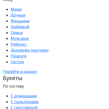
Маме
Дочери
Женщине
Любимой
Семье
Мужчине
Ребенку
Деловому партнеру
Подруге
Сестре
Перейти в раздел
Букеты
По составу
С ромашками
С тюльпанами
С гипсофилой