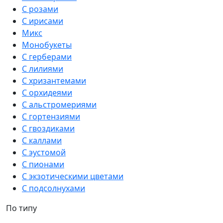
С розами
С ирисами
Микс
Монобукеты
С герберами
С лилиями
С хризантемами
С орхидеями
С альстромериями
С гортензиями
С гвоздиками
С каллами
С эустомой
С пионами
С экзотическими цветами
С подсолнухами
По типу