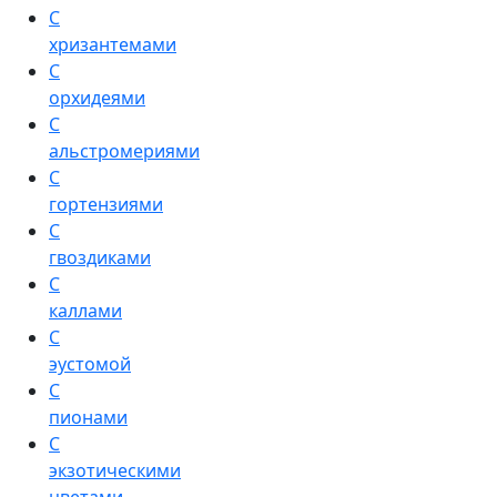
С
хризантемами
С
орхидеями
С
альстромериями
С
гортензиями
С
гвоздиками
С
каллами
С
эустомой
С
пионами
С
экзотическими