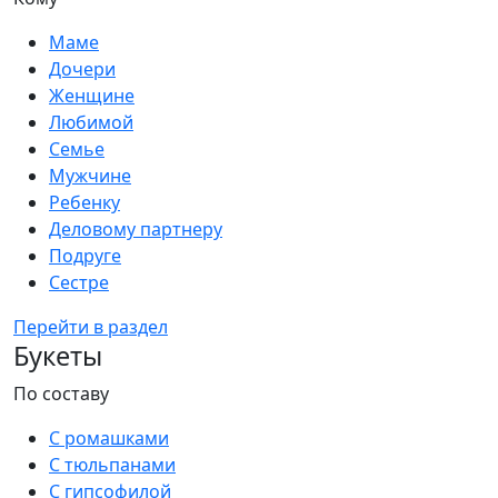
Маме
Дочери
Женщине
Любимой
Семье
Мужчине
Ребенку
Деловому партнеру
Подруге
Сестре
Перейти в раздел
Букеты
По составу
С ромашками
С тюльпанами
С гипсофилой