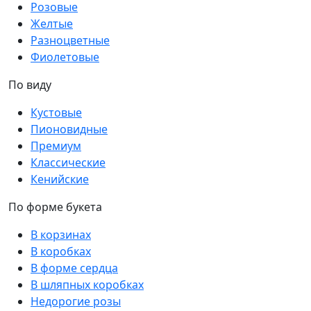
Розовые
Желтые
Разноцветные
Фиолетовые
По виду
Кустовые
Пионовидные
Премиум
Классические
Кенийские
По форме букета
В корзинах
В коробках
В форме сердца
В шляпных коробках
Недорогие розы