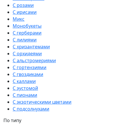
С розами
С ирисами
Микс
Монобукеты
С герберами
С лилиями
С хризантемами
С орхидеями
С альстромериями
С гортензиями
С гвоздиками
С каллами
С эустомой
С пионами
С экзотическими цветами
С подсолнухами
По типу