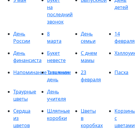
9 мая
Букет
Выпускной
День
на
детей
последний
звонок
День
8
День
14
России
марта
семьи
февраля
День
Букет
С днем
Хэллоуи
финансиста
невесте
мамы
Напоминание о важном
Татьянин
23
Пасха
день
февраля
Траурные
День
цветы
учителя
Сердца
Шляпные
Цветы
Корзин
из
коробки
в
с
цветов
коробках
цветами