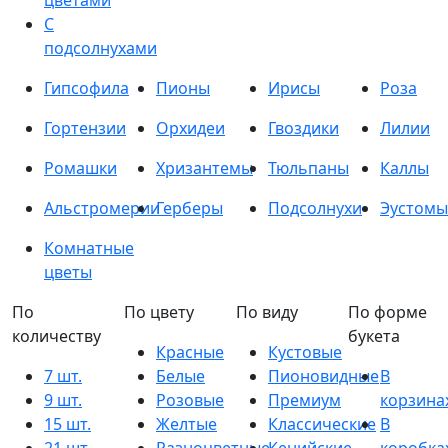
цветами
С
подсолнухами
Гипсофила
Пионы
Ирисы
Роза
Гортензии
Орхидеи
Гвоздики
Лилии
Ромашки
Хризантемы
Тюльпаны
Каллы
Альстромерии
Герберы
Подсолнухи
Эустомы
Комнатные
цветы
По
По цвету
По виду
По форме
количеству
букета
Красные
Кустовые
7 шт.
Белые
Пионовидные
В
9 шт.
Розовые
Премиум
корзина
15 шт.
Желтые
Классические
В