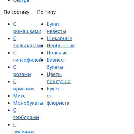
Сестре
По составу
По типу
С
Букет
ромашками
невесты
С
Шикарные
тюльпанами
Необычные
С
Полевые
гипсофилой
Бизнес-
С
букеты
розами
Цветы
С
поштучно
ирисами
Букет
Микс
от
Монобукеты
флориста
С
герберами
С
лилиями