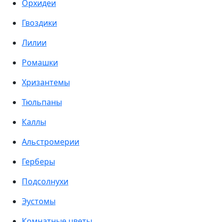
Орхидеи
Гвоздики
Лилии
Ромашки
Хризантемы
Тюльпаны
Каллы
Альстромерии
Герберы
Подсолнухи
Эустомы
Комнатные цветы