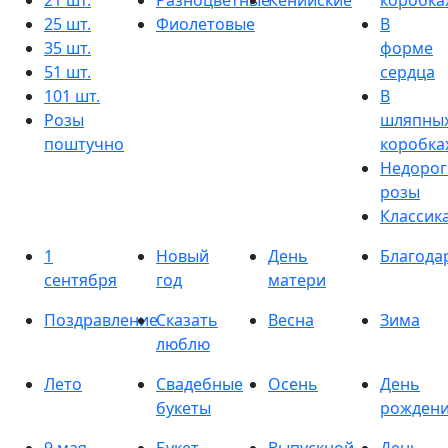
21 шт.
Разноцветные
Кенийские
коробка
25 шт.
Фиолетовые
В
35 шт.
форме
51 шт.
сердца
101 шт.
В
Розы
шляпны
поштучно
коробка
Недорог
розы
Классик
1
Новый
День
Благода
сентября
год
матери
Поздравление
Сказать
Весна
Зима
люблю
Лето
Свадебные
Осень
День
букеты
рожден