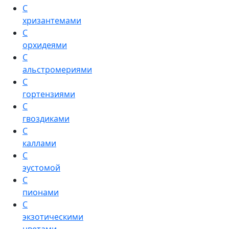
С
хризантемами
С
орхидеями
С
альстромериями
С
гортензиями
С
гвоздиками
С
каллами
С
эустомой
С
пионами
С
экзотическими