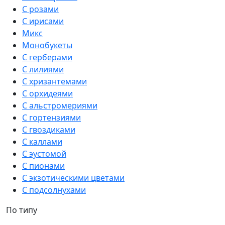
С розами
С ирисами
Микс
Монобукеты
С герберами
С лилиями
С хризантемами
С орхидеями
С альстромериями
С гортензиями
С гвоздиками
С каллами
С эустомой
С пионами
С экзотическими цветами
С подсолнухами
По типу