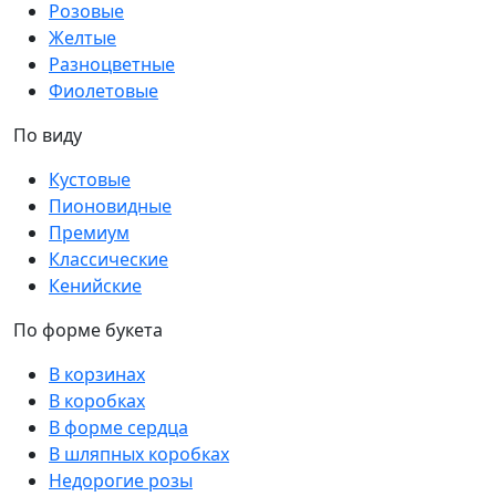
Розовые
Желтые
Разноцветные
Фиолетовые
По виду
Кустовые
Пионовидные
Премиум
Классические
Кенийские
По форме букета
В корзинах
В коробках
В форме сердца
В шляпных коробках
Недорогие розы