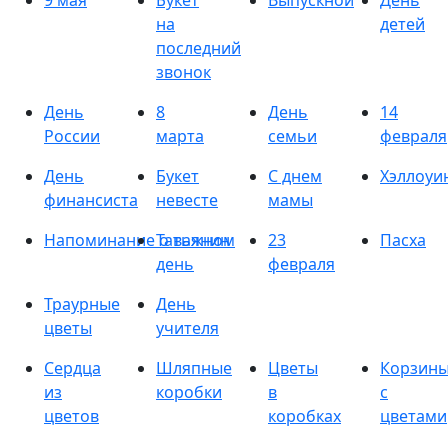
9 мая
Букет
Выпускной
День
на
детей
последний
звонок
День
8
День
14
России
марта
семьи
февраля
День
Букет
С днем
Хэллоуи
финансиста
невесте
мамы
Напоминание о важном
Татьянин
23
Пасха
день
февраля
Траурные
День
цветы
учителя
Сердца
Шляпные
Цветы
Корзин
из
коробки
в
с
цветов
коробках
цветами