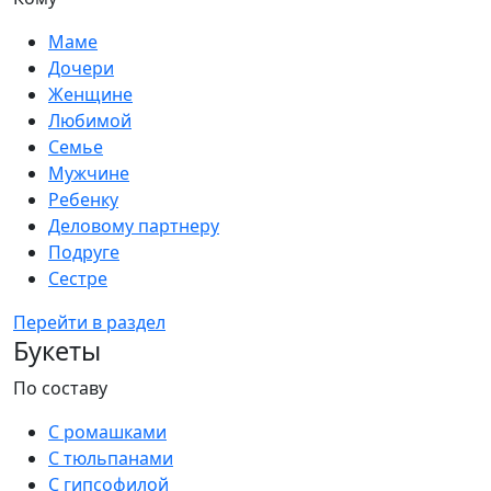
Маме
Дочери
Женщине
Любимой
Семье
Мужчине
Ребенку
Деловому партнеру
Подруге
Сестре
Перейти в раздел
Букеты
По составу
С ромашками
С тюльпанами
С гипсофилой