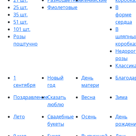
21 шт.
Разноцветные
Кенийские
коробка
25 шт.
Фиолетовые
В
35 шт.
форме
51 шт.
сердца
101 шт.
В
Розы
шляпны
поштучно
коробка
Недорог
розы
Классик
1
Новый
День
Благода
сентября
год
матери
Поздравление
Сказать
Весна
Зима
люблю
Лето
Свадебные
Осень
День
букеты
рожден