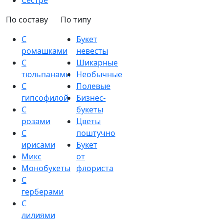
Сестре
По составу
По типу
С
Букет
ромашками
невесты
С
Шикарные
тюльпанами
Необычные
С
Полевые
гипсофилой
Бизнес-
С
букеты
розами
Цветы
С
поштучно
ирисами
Букет
Микс
от
Монобукеты
флориста
С
герберами
С
лилиями