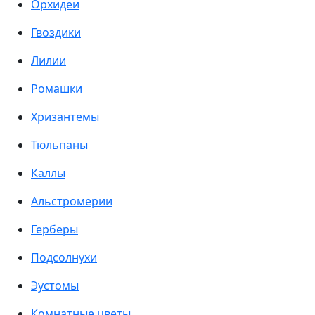
Орхидеи
Гвоздики
Лилии
Ромашки
Хризантемы
Тюльпаны
Каллы
Альстромерии
Герберы
Подсолнухи
Эустомы
Комнатные цветы