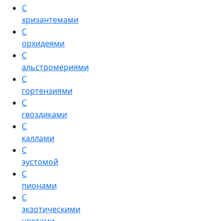
С
хризантемами
С
орхидеями
С
альстромериями
С
гортензиями
С
гвоздиками
С
каллами
С
эустомой
С
пионами
С
экзотическими