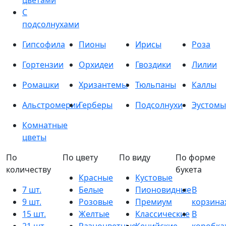
цветами
С
подсолнухами
Гипсофила
Пионы
Ирисы
Роза
Гортензии
Орхидеи
Гвоздики
Лилии
Ромашки
Хризантемы
Тюльпаны
Каллы
Альстромерии
Герберы
Подсолнухи
Эустомы
Комнатные
цветы
По
По цвету
По виду
По форме
количеству
букета
Красные
Кустовые
7 шт.
Белые
Пионовидные
В
9 шт.
Розовые
Премиум
корзина
15 шт.
Желтые
Классические
В