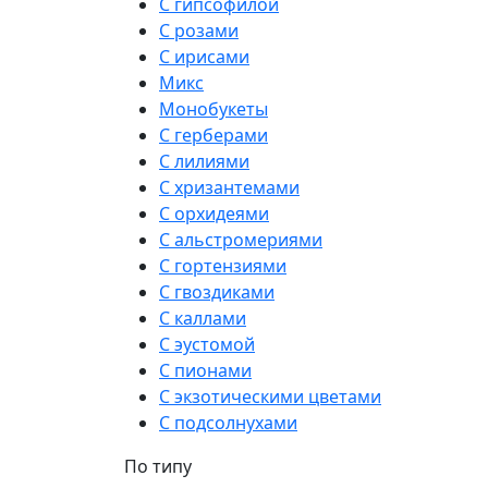
С гипсофилой
С розами
С ирисами
Микс
Монобукеты
С герберами
С лилиями
С хризантемами
С орхидеями
С альстромериями
С гортензиями
С гвоздиками
С каллами
С эустомой
С пионами
С экзотическими цветами
С подсолнухами
По типу