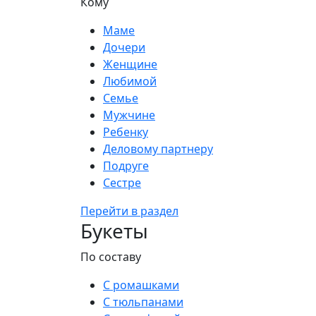
Кому
Маме
Дочери
Женщине
Любимой
Семье
Мужчине
Ребенку
Деловому партнеру
Подруге
Сестре
Перейти в раздел
Букеты
По составу
С ромашками
С тюльпанами