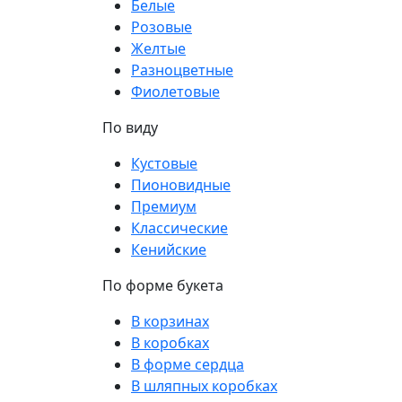
Белые
Розовые
Желтые
Разноцветные
Фиолетовые
По виду
Кустовые
Пионовидные
Премиум
Классические
Кенийские
По форме букета
В корзинах
В коробках
В форме сердца
В шляпных коробках