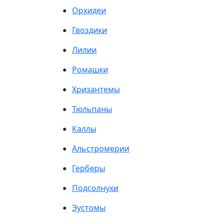
Орхидеи
Гвоздики
Лилии
Ромашки
Хризантемы
Тюльпаны
Каллы
Альстромерии
Герберы
Подсолнухи
Эустомы