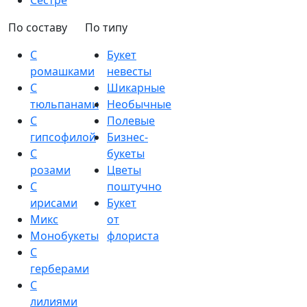
Сестре
По составу
По типу
С
Букет
ромашками
невесты
С
Шикарные
тюльпанами
Необычные
С
Полевые
гипсофилой
Бизнес-
С
букеты
розами
Цветы
С
поштучно
ирисами
Букет
Микс
от
Монобукеты
флориста
С
герберами
С
лилиями