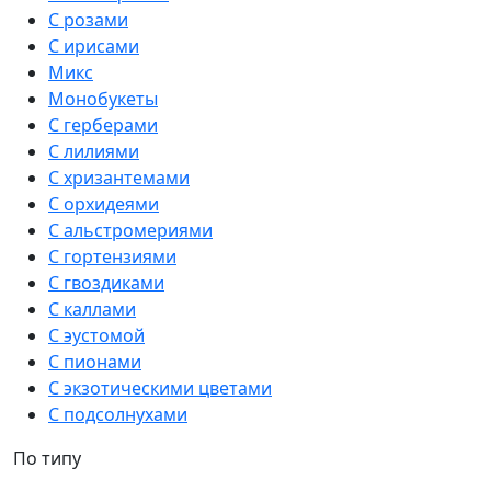
С розами
С ирисами
Микс
Монобукеты
С герберами
С лилиями
С хризантемами
С орхидеями
С альстромериями
С гортензиями
С гвоздиками
С каллами
С эустомой
С пионами
С экзотическими цветами
С подсолнухами
По типу