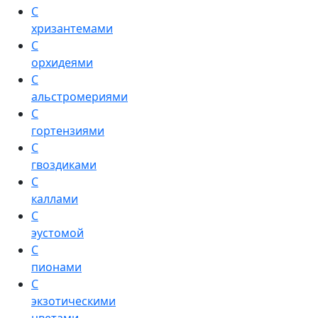
С
хризантемами
С
орхидеями
С
альстромериями
С
гортензиями
С
гвоздиками
С
каллами
С
эустомой
С
пионами
С
экзотическими