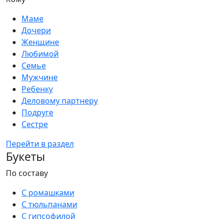
Маме
Дочери
Женщине
Любимой
Семье
Мужчине
Ребенку
Деловому партнеру
Подруге
Сестре
Перейти в раздел
Букеты
По составу
С ромашками
С тюльпанами
С гипсофилой