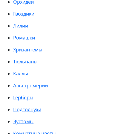
Орхидеи
Гвоздики
Лилии
Ромашки
Хризантемы
Тюльпаны
Каллы
Альстромерии
Герберы
Подсолнухи
Эустомы
Комнатные цветы