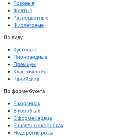
Розовые
Желтые
Разноцветные
Фиолетовые
По виду
Кустовые
Пионовидные
Премиум
Классические
Кенийские
По форме букета
В корзинах
В коробках
В форме сердца
В шляпных коробках
Недорогие розы