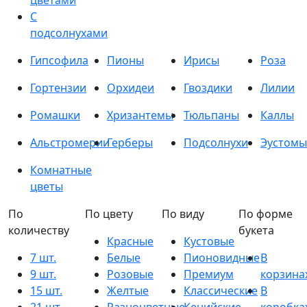
цветами
С
подсолнухами
Гипсофила
Пионы
Ирисы
Роза
Гортензии
Орхидеи
Гвоздики
Лилии
Ромашки
Хризантемы
Тюльпаны
Каллы
Альстромерии
Герберы
Подсолнухи
Эустомы
Комнатные
цветы
По
По цвету
По виду
По форме
количеству
букета
Красные
Кустовые
7 шт.
Белые
Пионовидные
В
9 шт.
Розовые
Премиум
корзина
15 шт.
Желтые
Классические
В