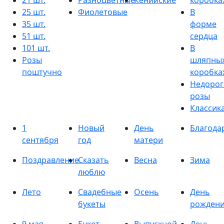
21 шт.
Разноцветные
Кенийские
коробка
25 шт.
Фиолетовые
В
35 шт.
форме
51 шт.
сердца
101 шт.
В
Розы
шляпны
поштучно
коробка
Недорог
розы
Классик
1
Новый
День
Благода
сентября
год
матери
Поздравление
Сказать
Весна
Зима
люблю
Лето
Свадебные
Осень
День
букеты
рожден