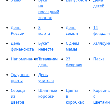
9 мая
Букет
Выпускной
День
на
детей
последний
звонок
День
8
День
14
России
марта
семьи
февраля
День
Букет
С днем
Хэллоуи
финансиста
невесте
мамы
Напоминание о важном
Татьянин
23
Пасха
день
февраля
Траурные
День
цветы
учителя
Сердца
Шляпные
Цветы
Корзин
из
коробки
в
с
цветов
коробках
цветами