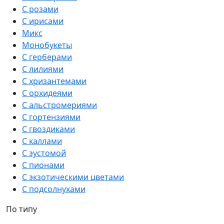
С розами
С ирисами
Микс
Монобукеты
С герберами
С лилиями
С хризантемами
С орхидеями
С альстромериями
С гортензиями
С гвоздиками
С каллами
С эустомой
С пионами
С экзотическими цветами
С подсолнухами
По типу