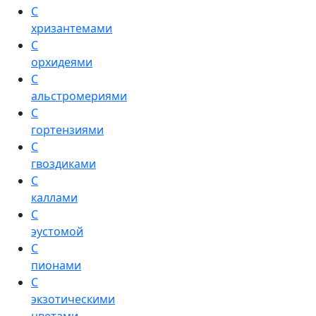
С
хризантемами
С
орхидеями
С
альстромериями
С
гортензиями
С
гвоздиками
С
каллами
С
эустомой
С
пионами
С
экзотическими