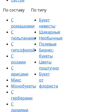
Сестре
По составу
По типу
С
Букет
ромашками
невесты
С
Шикарные
тюльпанами
Необычные
С
Полевые
гипсофилой
Бизнес-
С
букеты
розами
Цветы
С
поштучно
ирисами
Букет
Микс
от
Монобукеты
флориста
С
герберами
С
лилиями