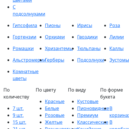
цветами
С
подсолнухами
Гипсофила
Пионы
Ирисы
Роза
Гортензии
Орхидеи
Гвоздики
Лилии
Ромашки
Хризантемы
Тюльпаны
Каллы
Альстромерии
Герберы
Подсолнухи
Эустомы
Комнатные
цветы
По
По цвету
По виду
По форме
количеству
букета
Красные
Кустовые
7 шт.
Белые
Пионовидные
В
9 шт.
Розовые
Премиум
корзина
15 шт.
Желтые
Классические
В