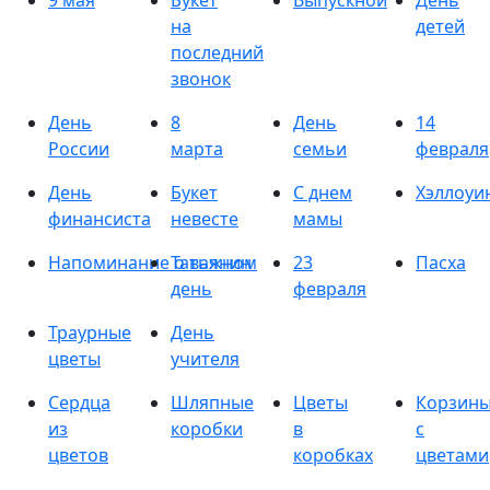
9 мая
Букет
Выпускной
День
на
детей
последний
звонок
День
8
День
14
России
марта
семьи
февраля
День
Букет
С днем
Хэллоуи
финансиста
невесте
мамы
Напоминание о важном
Татьянин
23
Пасха
день
февраля
Траурные
День
цветы
учителя
Сердца
Шляпные
Цветы
Корзин
из
коробки
в
с
цветов
коробках
цветами