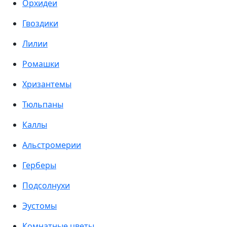
Орхидеи
Гвоздики
Лилии
Ромашки
Хризантемы
Тюльпаны
Каллы
Альстромерии
Герберы
Подсолнухи
Эустомы
Комнатные цветы