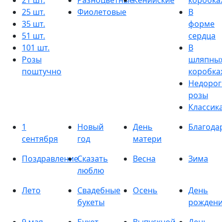
21 шт.
Разноцветные
Кенийские
коробка
25 шт.
Фиолетовые
В
35 шт.
форме
51 шт.
сердца
101 шт.
В
Розы
шляпны
поштучно
коробка
Недорог
розы
Классик
1
Новый
День
Благода
сентября
год
матери
Поздравление
Сказать
Весна
Зима
люблю
Лето
Свадебные
Осень
День
букеты
рожден