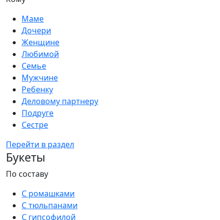
Маме
Дочери
Женщине
Любимой
Семье
Мужчине
Ребенку
Деловому партнеру
Подруге
Сестре
Перейти в раздел
Букеты
По составу
С ромашками
С тюльпанами
С гипсофилой