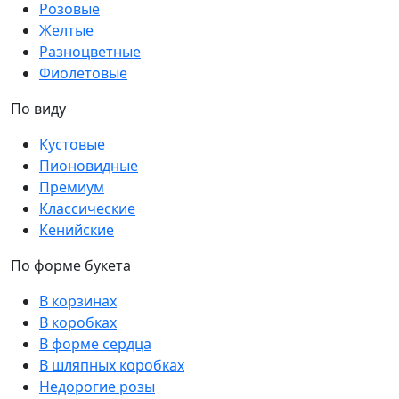
Розовые
Желтые
Разноцветные
Фиолетовые
По виду
Кустовые
Пионовидные
Премиум
Классические
Кенийские
По форме букета
В корзинах
В коробках
В форме сердца
В шляпных коробках
Недорогие розы