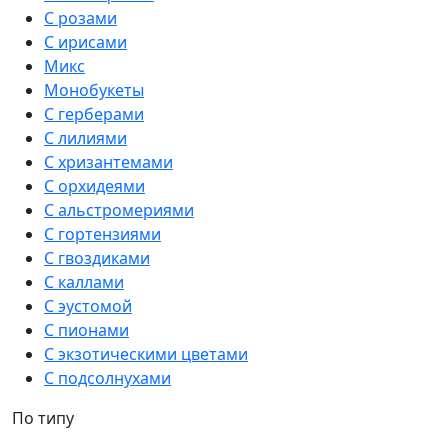
С розами
С ирисами
Микс
Монобукеты
С герберами
С лилиями
С хризантемами
С орхидеями
С альстромериями
С гортензиями
С гвоздиками
С каллами
С эустомой
С пионами
С экзотическими цветами
С подсолнухами
По типу