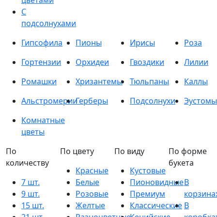
цветами
С
подсолнухами
Гипсофила
Пионы
Ирисы
Роза
Гортензии
Орхидеи
Гвоздики
Лилии
Ромашки
Хризантемы
Тюльпаны
Каллы
Альстромерии
Герберы
Подсолнухи
Эустомы
Комнатные
цветы
По
По цвету
По виду
По форме
количеству
букета
Красные
Кустовые
7 шт.
Белые
Пионовидные
В
9 шт.
Розовые
Премиум
корзина
15 шт.
Желтые
Классические
В