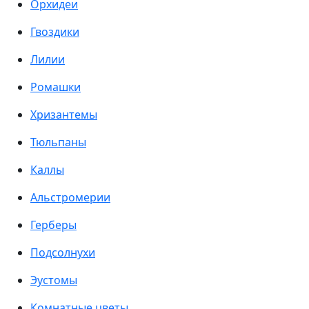
Орхидеи
Гвоздики
Лилии
Ромашки
Хризантемы
Тюльпаны
Каллы
Альстромерии
Герберы
Подсолнухи
Эустомы
Комнатные цветы