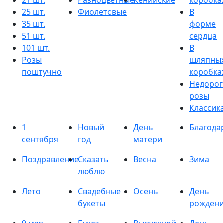
21 шт.
Разноцветные
Кенийские
коробка
25 шт.
Фиолетовые
В
35 шт.
форме
51 шт.
сердца
101 шт.
В
Розы
шляпны
поштучно
коробка
Недорог
розы
Классик
1
Новый
День
Благода
сентября
год
матери
Поздравление
Сказать
Весна
Зима
люблю
Лето
Свадебные
Осень
День
букеты
рожден