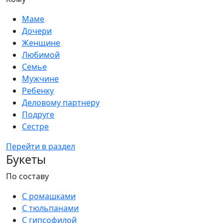
Маме
Дочери
Женщине
Любимой
Семье
Мужчине
Ребенку
Деловому партнеру
Подруге
Сестре
Перейти в раздел
Букеты
По составу
С ромашками
С тюльпанами
С гипсофилой