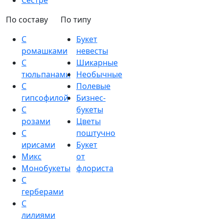
Сестре
По составу
По типу
С
Букет
ромашками
невесты
С
Шикарные
тюльпанами
Необычные
С
Полевые
гипсофилой
Бизнес-
С
букеты
розами
Цветы
С
поштучно
ирисами
Букет
Микс
от
Монобукеты
флориста
С
герберами
С
лилиями