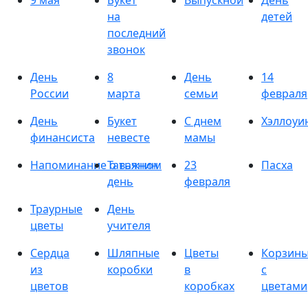
9 мая
Букет
Выпускной
День
на
детей
последний
звонок
День
8
День
14
России
марта
семьи
февраля
День
Букет
С днем
Хэллоуи
финансиста
невесте
мамы
Напоминание о важном
Татьянин
23
Пасха
день
февраля
Траурные
День
цветы
учителя
Сердца
Шляпные
Цветы
Корзин
из
коробки
в
с
цветов
коробках
цветами