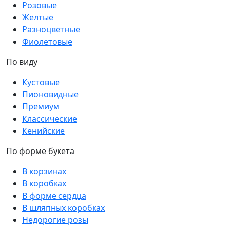
Розовые
Желтые
Разноцветные
Фиолетовые
По виду
Кустовые
Пионовидные
Премиум
Классические
Кенийские
По форме букета
В корзинах
В коробках
В форме сердца
В шляпных коробках
Недорогие розы