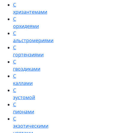
С
хризантемами
С
орхидеями
С
альстромериями
С
гортензиями
С
гвоздиками
С
каллами
С
эустомой
С
пионами
С
экзотическими