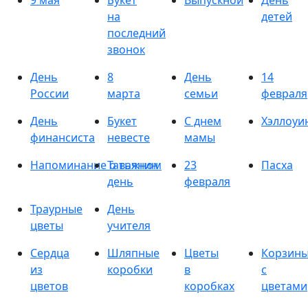
9 мая
Букет
Выпускной
День
на
детей
последний
звонок
День
8
День
14
России
марта
семьи
февраля
День
Букет
С днем
Хэллоуи
финансиста
невесте
мамы
Напоминание о важном
Татьянин
23
Пасха
день
февраля
Траурные
День
цветы
учителя
Сердца
Шляпные
Цветы
Корзин
из
коробки
в
с
цветов
коробках
цветами