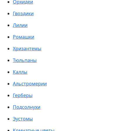
Орхидеи
Гвоздики
Лилии
Ромашки
Хризантемы
Тюльпаны
Каллы
Альстромерии
Герберы
Подсолнухи
Эустомы
Комнатные цветы