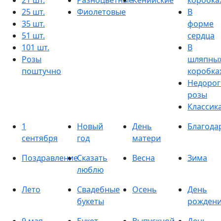
21 шт.
Разноцветные
Кенийские
коробка
25 шт.
Фиолетовые
В
35 шт.
форме
51 шт.
сердца
101 шт.
В
Розы
шляпны
поштучно
коробка
Недорог
розы
Классик
1
Новый
День
Благода
сентября
год
матери
Поздравление
Сказать
Весна
Зима
люблю
Лето
Свадебные
Осень
День
букеты
рожден