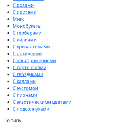
С розами
С ирисами
Микс
Монобукеты
С герберами
С лилиями
С хризантемами
С орхидеями
С альстромериями
С гортензиями
С гвоздиками
С каллами
С эустомой
С пионами
С экзотическими цветами
С подсолнухами
По типу