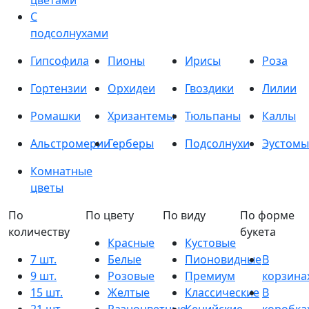
цветами
С
подсолнухами
Гипсофила
Пионы
Ирисы
Роза
Гортензии
Орхидеи
Гвоздики
Лилии
Ромашки
Хризантемы
Тюльпаны
Каллы
Альстромерии
Герберы
Подсолнухи
Эустомы
Комнатные
цветы
По
По цвету
По виду
По форме
количеству
букета
Красные
Кустовые
7 шт.
Белые
Пионовидные
В
9 шт.
Розовые
Премиум
корзина
15 шт.
Желтые
Классические
В