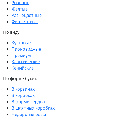
Розовые
Желтые
Разноцветные
Фиолетовые
По виду
Кустовые
Пионовидные
Премиум
Классические
Кенийские
По форме букета
В корзинах
В коробках
В форме сердца
В шляпных коробках
Недорогие розы