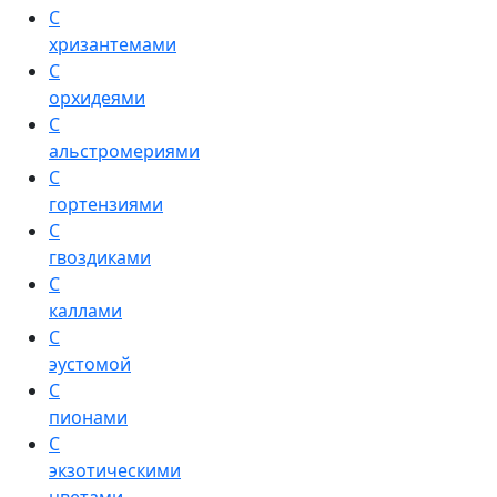
С
хризантемами
С
орхидеями
С
альстромериями
С
гортензиями
С
гвоздиками
С
каллами
С
эустомой
С
пионами
С
экзотическими