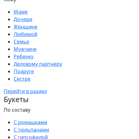
Маме
Дочери
Женщине
Любимой
Семье
Мужчине
Ребенку
Деловому партнеру
Подруге
Сестре
Перейти в раздел
Букеты
По составу
С ромашками
С тюльпанами
С гипсофилой