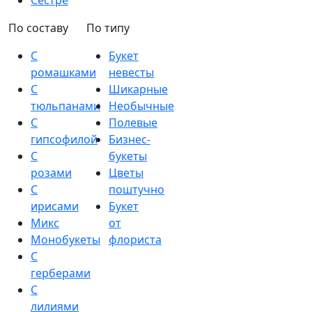
Сестре
По составу
По типу
С
Букет
ромашками
невесты
С
Шикарные
тюльпанами
Необычные
С
Полевые
гипсофилой
Бизнес-
С
букеты
розами
Цветы
С
поштучно
ирисами
Букет
Микс
от
Монобукеты
флориста
С
герберами
С
лилиями