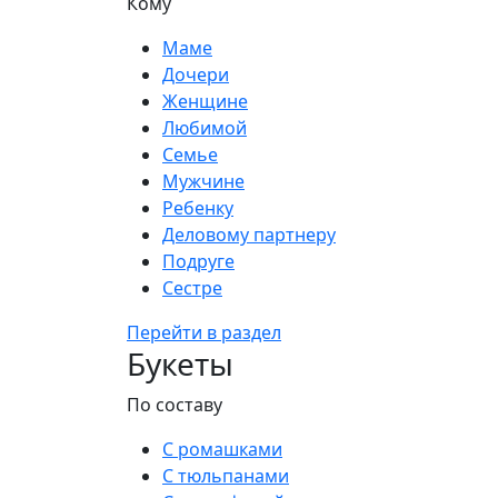
Кому
Маме
Дочери
Женщине
Любимой
Семье
Мужчине
Ребенку
Деловому партнеру
Подруге
Сестре
Перейти в раздел
Букеты
По составу
С ромашками
С тюльпанами