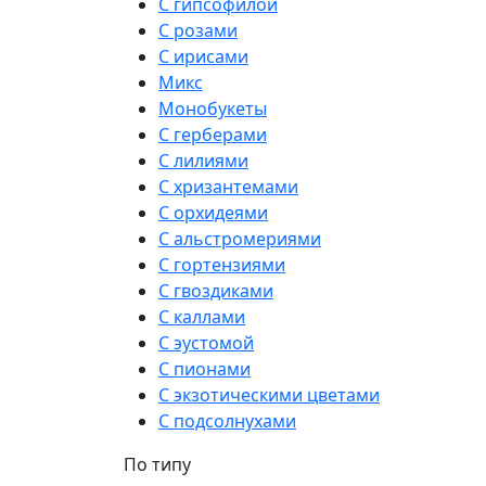
С гипсофилой
С розами
С ирисами
Микс
Монобукеты
С герберами
С лилиями
С хризантемами
С орхидеями
С альстромериями
С гортензиями
С гвоздиками
С каллами
С эустомой
С пионами
С экзотическими цветами
С подсолнухами
По типу