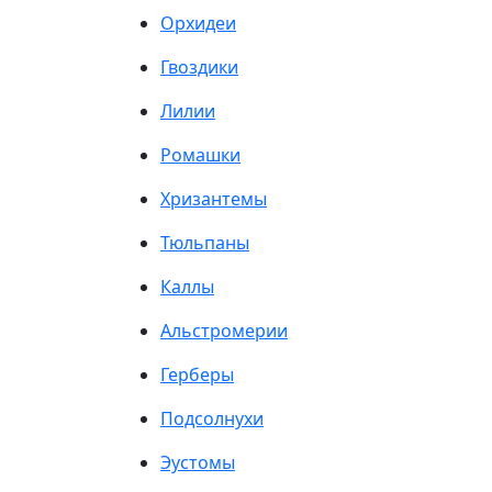
Орхидеи
Гвоздики
Лилии
Ромашки
Хризантемы
Тюльпаны
Каллы
Альстромерии
Герберы
Подсолнухи
Эустомы