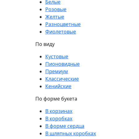
Белые
Розовые
Желтые
Разноцветные
Фиолетовые
По виду
Кустовые
Пионовидные
Премиум
Классические
Кенийские
По форме букета
В корзинах
В коробках
В форме сердца
В шляпных коробках