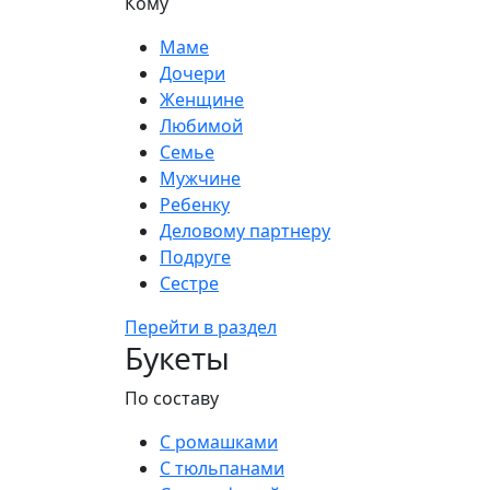
Кому
Маме
Дочери
Женщине
Любимой
Семье
Мужчине
Ребенку
Деловому партнеру
Подруге
Сестре
Перейти в раздел
Букеты
По составу
С ромашками
С тюльпанами