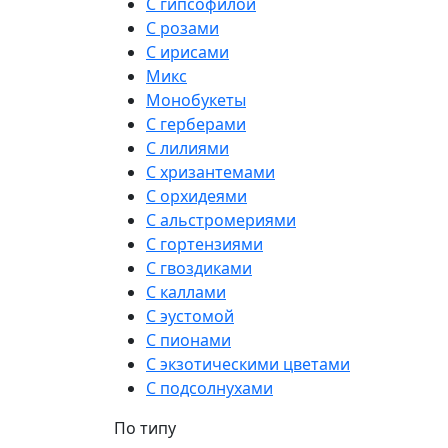
С гипсофилой
С розами
С ирисами
Микс
Монобукеты
С герберами
С лилиями
С хризантемами
С орхидеями
С альстромериями
С гортензиями
С гвоздиками
С каллами
С эустомой
С пионами
С экзотическими цветами
С подсолнухами
По типу