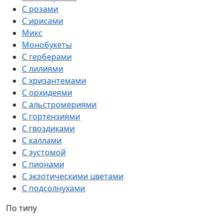
С розами
С ирисами
Микс
Монобукеты
С герберами
С лилиями
С хризантемами
С орхидеями
С альстромериями
С гортензиями
С гвоздиками
С каллами
С эустомой
С пионами
С экзотическими цветами
С подсолнухами
По типу