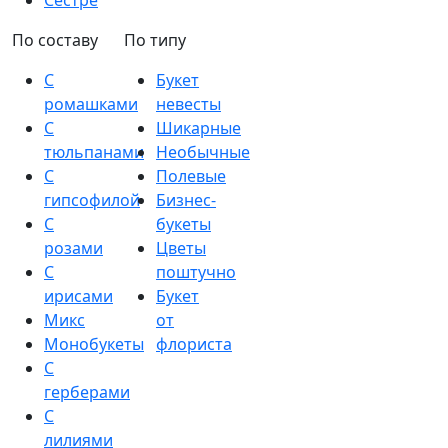
Сестре
По составу
По типу
С
Букет
ромашками
невесты
С
Шикарные
тюльпанами
Необычные
С
Полевые
гипсофилой
Бизнес-
С
букеты
розами
Цветы
С
поштучно
ирисами
Букет
Микс
от
Монобукеты
флориста
С
герберами
С
лилиями