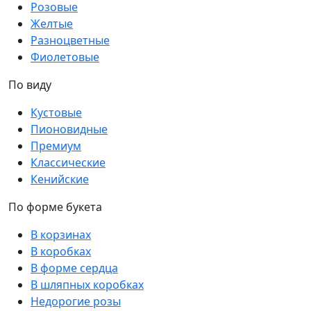
Розовые
Желтые
Разноцветные
Фиолетовые
По виду
Кустовые
Пионовидные
Премиум
Классические
Кенийские
По форме букета
В корзинах
В коробках
В форме сердца
В шляпных коробках
Недорогие розы