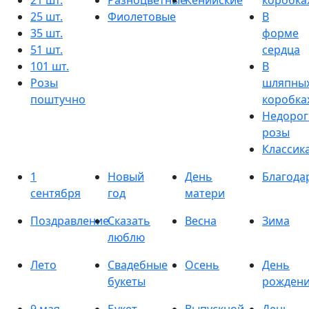
21 шт.
Разноцветные
Кенийские
коробка
25 шт.
Фиолетовые
В
35 шт.
форме
51 шт.
сердца
101 шт.
В
Розы
шляпны
поштучно
коробка
Недорог
розы
Классик
1
Новый
День
Благода
сентября
год
матери
Поздравление
Сказать
Весна
Зима
люблю
Лето
Свадебные
Осень
День
букеты
рожден