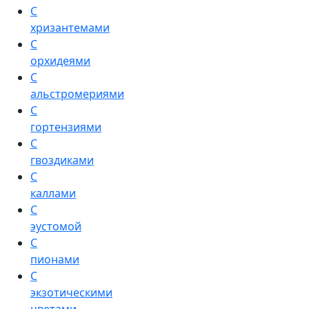
С
хризантемами
С
орхидеями
С
альстромериями
С
гортензиями
С
гвоздиками
С
каллами
С
эустомой
С
пионами
С
экзотическими