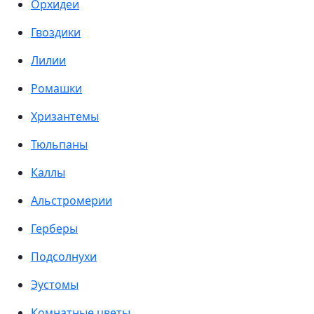
Орхидеи
Гвоздики
Лилии
Ромашки
Хризантемы
Тюльпаны
Каллы
Альстромерии
Герберы
Подсолнухи
Эустомы
Комнатные цветы