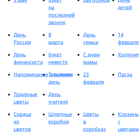
9 мая
Букет
Выпускной
День
на
детей
последний
звонок
День
8
День
14
России
марта
семьи
февраля
День
Букет
С днем
Хэллоуи
финансиста
невесте
мамы
Напоминание о важном
Татьянин
23
Пасха
день
февраля
Траурные
День
цветы
учителя
Сердца
Шляпные
Цветы
Корзин
из
коробки
в
с
цветов
коробках
цветами