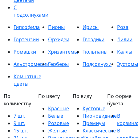
цветами
С
подсолнухами
Гипсофила
Пионы
Ирисы
Роза
Гортензии
Орхидеи
Гвоздики
Лилии
Ромашки
Хризантемы
Тюльпаны
Каллы
Альстромерии
Герберы
Подсолнухи
Эустомы
Комнатные
цветы
По
По цвету
По виду
По форме
количеству
букета
Красные
Кустовые
7 шт.
Белые
Пионовидные
В
9 шт.
Розовые
Премиум
корзина
15 шт.
Желтые
Классические
В