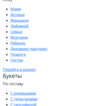
Маме
Дочери
Женщине
Любимой
Семье
Мужчине
Ребенку
Деловому партнеру
Подруге
Сестре
Перейти в раздел
Букеты
По составу
С ромашками
С тюльпанами
С гипсофилой