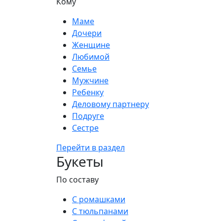
Кому
Маме
Дочери
Женщине
Любимой
Семье
Мужчине
Ребенку
Деловому партнеру
Подруге
Сестре
Перейти в раздел
Букеты
По составу
С ромашками
С тюльпанами