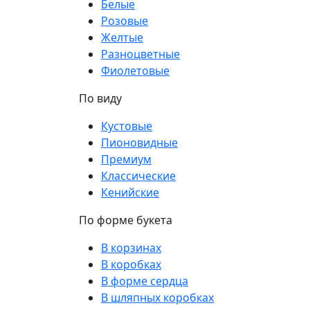
Белые
Розовые
Желтые
Разноцветные
Фиолетовые
По виду
Кустовые
Пионовидные
Премиум
Классические
Кенийские
По форме букета
В корзинах
В коробках
В форме сердца
В шляпных коробках