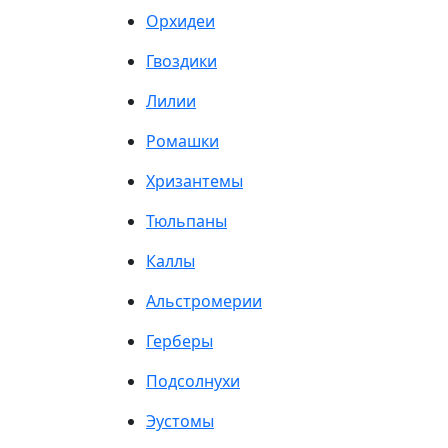
Орхидеи
Гвоздики
Лилии
Ромашки
Хризантемы
Тюльпаны
Каллы
Альстромерии
Герберы
Подсолнухи
Эустомы