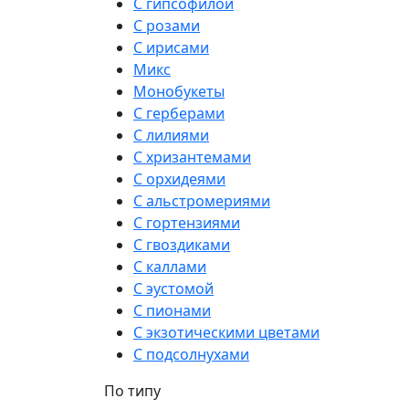
С гипсофилой
С розами
С ирисами
Микс
Монобукеты
С герберами
С лилиями
С хризантемами
С орхидеями
С альстромериями
С гортензиями
С гвоздиками
С каллами
С эустомой
С пионами
С экзотическими цветами
С подсолнухами
По типу