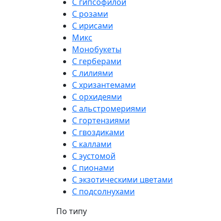
С гипсофилой
С розами
С ирисами
Микс
Монобукеты
С герберами
С лилиями
С хризантемами
С орхидеями
С альстромериями
С гортензиями
С гвоздиками
С каллами
С эустомой
С пионами
С экзотическими цветами
С подсолнухами
По типу