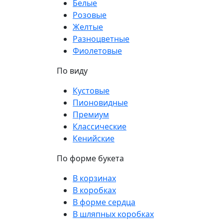
Белые
Розовые
Желтые
Разноцветные
Фиолетовые
По виду
Кустовые
Пионовидные
Премиум
Классические
Кенийские
По форме букета
В корзинах
В коробках
В форме сердца
В шляпных коробках