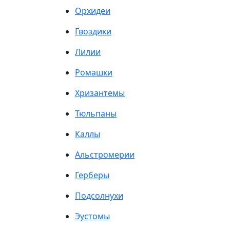
Орхидеи
Гвоздики
Лилии
Ромашки
Хризантемы
Тюльпаны
Каллы
Альстромерии
Герберы
Подсолнухи
Эустомы