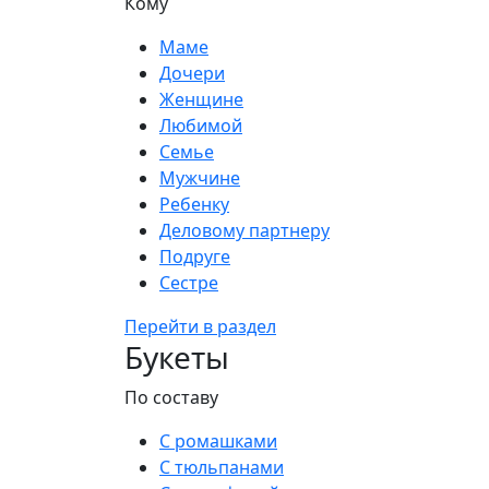
Кому
Маме
Дочери
Женщине
Любимой
Семье
Мужчине
Ребенку
Деловому партнеру
Подруге
Сестре
Перейти в раздел
Букеты
По составу
С ромашками
С тюльпанами