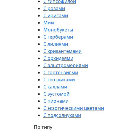
С гипсофилой
С розами
С ирисами
Микс
Монобукеты
С герберами
С лилиями
С хризантемами
С орхидеями
С альстромериями
С гортензиями
С гвоздиками
С каллами
С эустомой
С пионами
С экзотическими цветами
С подсолнухами
По типу