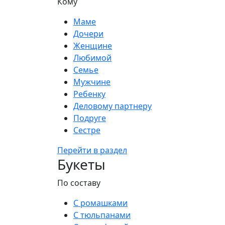
Кому
Маме
Дочери
Женщине
Любимой
Семье
Мужчине
Ребенку
Деловому партнеру
Подруге
Сестре
Перейти в раздел
Букеты
По составу
С ромашками
С тюльпанами