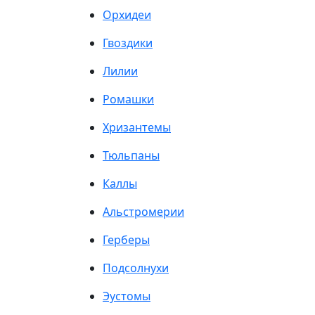
Орхидеи
Гвоздики
Лилии
Ромашки
Хризантемы
Тюльпаны
Каллы
Альстромерии
Герберы
Подсолнухи
Эустомы