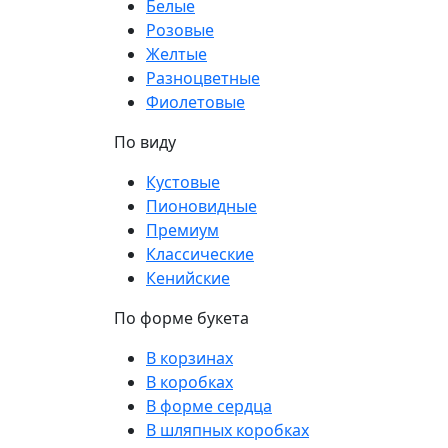
Белые
Розовые
Желтые
Разноцветные
Фиолетовые
По виду
Кустовые
Пионовидные
Премиум
Классические
Кенийские
По форме букета
В корзинах
В коробках
В форме сердца
В шляпных коробках