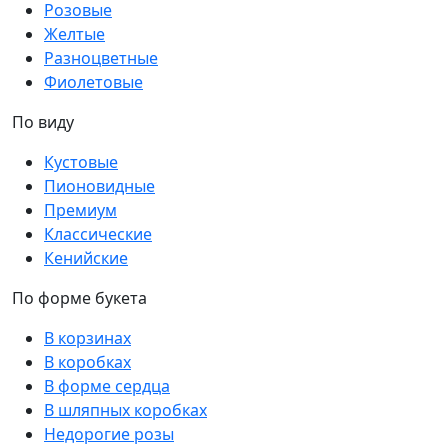
Розовые
Желтые
Разноцветные
Фиолетовые
По виду
Кустовые
Пионовидные
Премиум
Классические
Кенийские
По форме букета
В корзинах
В коробках
В форме сердца
В шляпных коробках
Недорогие розы