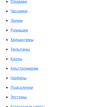
Орхидеи
Гвоздики
Лилии
Ромашки
Хризантемы
Тюльпаны
Каллы
Альстромерии
Герберы
Подсолнухи
Эустомы
Комнатные цветы