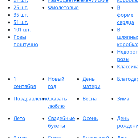
21 шт.
Разноцветные
Кенийские
коробка
25 шт.
Фиолетовые
В
35 шт.
форме
51 шт.
сердца
101 шт.
В
Розы
шляпны
поштучно
коробка
Недорог
розы
Классик
1
Новый
День
Благода
сентября
год
матери
Поздравление
Сказать
Весна
Зима
люблю
Лето
Свадебные
Осень
День
букеты
рожден