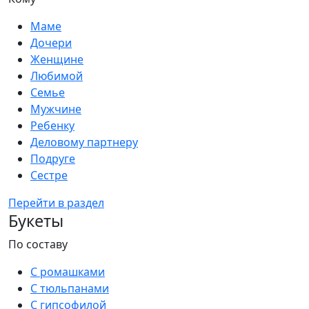
Маме
Дочери
Женщине
Любимой
Семье
Мужчине
Ребенку
Деловому партнеру
Подруге
Сестре
Перейти в раздел
Букеты
По составу
С ромашками
С тюльпанами
С гипсофилой