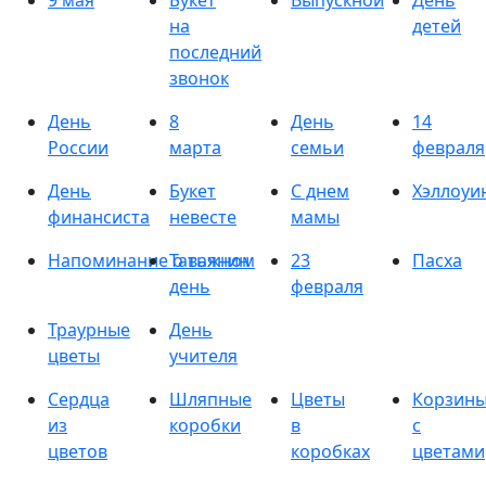
9 мая
Букет
Выпускной
День
на
детей
последний
звонок
День
8
День
14
России
марта
семьи
февраля
День
Букет
С днем
Хэллоуи
финансиста
невесте
мамы
Напоминание о важном
Татьянин
23
Пасха
день
февраля
Траурные
День
цветы
учителя
Сердца
Шляпные
Цветы
Корзин
из
коробки
в
с
цветов
коробках
цветами