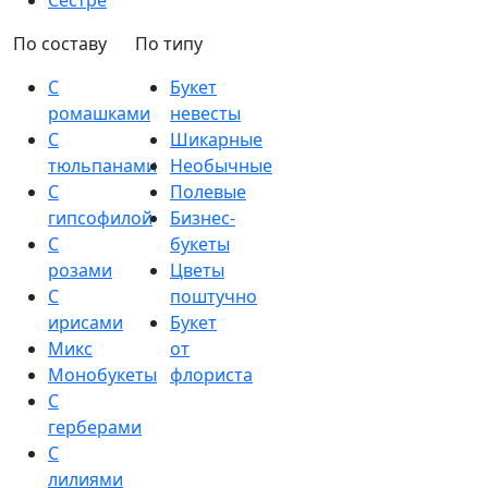
Сестре
По составу
По типу
С
Букет
ромашками
невесты
С
Шикарные
тюльпанами
Необычные
С
Полевые
гипсофилой
Бизнес-
С
букеты
розами
Цветы
С
поштучно
ирисами
Букет
Микс
от
Монобукеты
флориста
С
герберами
С
лилиями