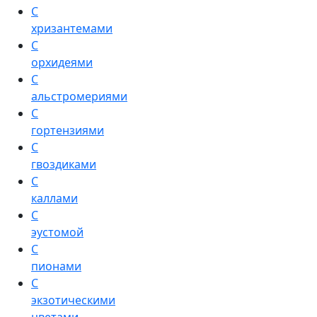
С
хризантемами
С
орхидеями
С
альстромериями
С
гортензиями
С
гвоздиками
С
каллами
С
эустомой
С
пионами
С
экзотическими