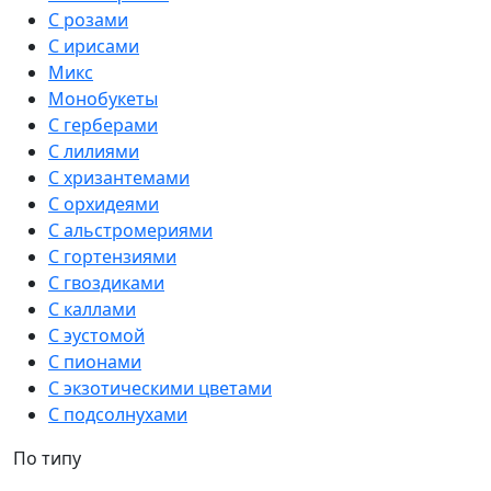
С розами
С ирисами
Микс
Монобукеты
С герберами
С лилиями
С хризантемами
С орхидеями
С альстромериями
С гортензиями
С гвоздиками
С каллами
С эустомой
С пионами
С экзотическими цветами
С подсолнухами
По типу