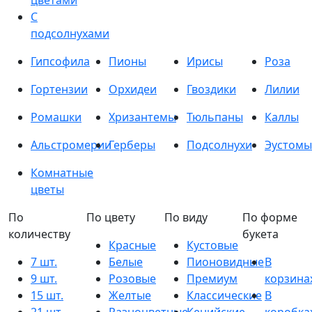
цветами
С
подсолнухами
Гипсофила
Пионы
Ирисы
Роза
Гортензии
Орхидеи
Гвоздики
Лилии
Ромашки
Хризантемы
Тюльпаны
Каллы
Альстромерии
Герберы
Подсолнухи
Эустомы
Комнатные
цветы
По
По цвету
По виду
По форме
количеству
букета
Красные
Кустовые
7 шт.
Белые
Пионовидные
В
9 шт.
Розовые
Премиум
корзина
15 шт.
Желтые
Классические
В