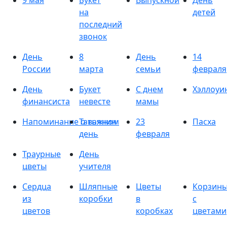
9 мая
Букет
Выпускной
День
на
детей
последний
звонок
День
8
День
14
России
марта
семьи
февраля
День
Букет
С днем
Хэллоуи
финансиста
невесте
мамы
Напоминание о важном
Татьянин
23
Пасха
день
февраля
Траурные
День
цветы
учителя
Сердца
Шляпные
Цветы
Корзин
из
коробки
в
с
цветов
коробках
цветами