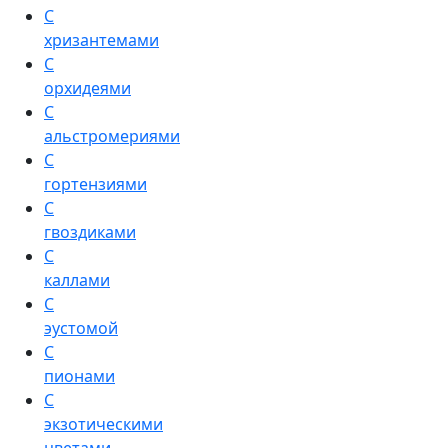
С
хризантемами
С
орхидеями
С
альстромериями
С
гортензиями
С
гвоздиками
С
каллами
С
эустомой
С
пионами
С
экзотическими