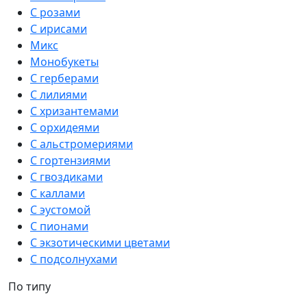
С розами
С ирисами
Микс
Монобукеты
С герберами
С лилиями
С хризантемами
С орхидеями
С альстромериями
С гортензиями
С гвоздиками
С каллами
С эустомой
С пионами
С экзотическими цветами
С подсолнухами
По типу