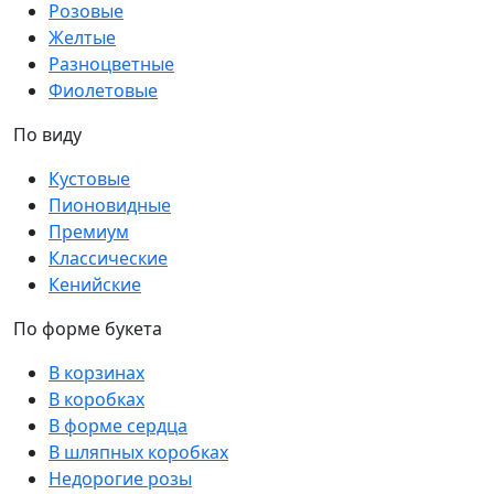
Розовые
Желтые
Разноцветные
Фиолетовые
По виду
Кустовые
Пионовидные
Премиум
Классические
Кенийские
По форме букета
В корзинах
В коробках
В форме сердца
В шляпных коробках
Недорогие розы