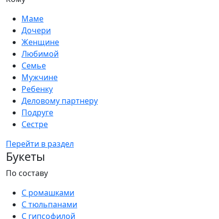
Маме
Дочери
Женщине
Любимой
Семье
Мужчине
Ребенку
Деловому партнеру
Подруге
Сестре
Перейти в раздел
Букеты
По составу
С ромашками
С тюльпанами
С гипсофилой