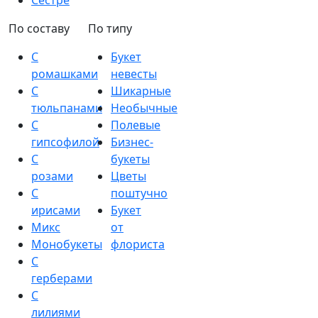
Сестре
По составу
По типу
С
Букет
ромашками
невесты
С
Шикарные
тюльпанами
Необычные
С
Полевые
гипсофилой
Бизнес-
С
букеты
розами
Цветы
С
поштучно
ирисами
Букет
Микс
от
Монобукеты
флориста
С
герберами
С
лилиями