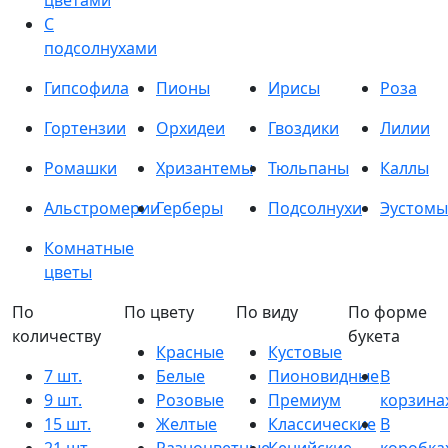
цветами
С
подсолнухами
Гипсофила
Пионы
Ирисы
Роза
Гортензии
Орхидеи
Гвоздики
Лилии
Ромашки
Хризантемы
Тюльпаны
Каллы
Альстромерии
Герберы
Подсолнухи
Эустомы
Комнатные
цветы
По
По цвету
По виду
По форме
количеству
букета
Красные
Кустовые
7 шт.
Белые
Пионовидные
В
9 шт.
Розовые
Премиум
корзина
15 шт.
Желтые
Классические
В