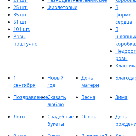
21 шт.
Разноцветные
Кенийские
коробка
25 шт.
Фиолетовые
В
35 шт.
форме
51 шт.
сердца
101 шт.
В
Розы
шляпны
поштучно
коробка
Недорог
розы
Классик
1
Новый
День
Благода
сентября
год
матери
Поздравление
Сказать
Весна
Зима
люблю
Лето
Свадебные
Осень
День
букеты
рожден