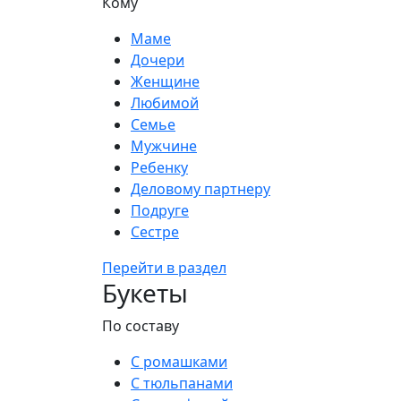
Кому
Маме
Дочери
Женщине
Любимой
Семье
Мужчине
Ребенку
Деловому партнеру
Подруге
Сестре
Перейти в раздел
Букеты
По составу
С ромашками
С тюльпанами