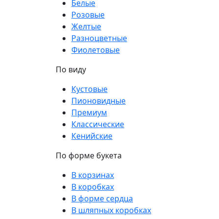
Белые
Розовые
Желтые
Разноцветные
Фиолетовые
По виду
Кустовые
Пионовидные
Премиум
Классические
Кенийские
По форме букета
В корзинах
В коробках
В форме сердца
В шляпных коробках