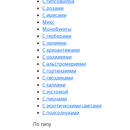
С гипсофилой
С розами
С ирисами
Микс
Монобукеты
С герберами
С лилиями
С хризантемами
С орхидеями
С альстромериями
С гортензиями
С гвоздиками
С каллами
С эустомой
С пионами
С экзотическими цветами
С подсолнухами
По типу