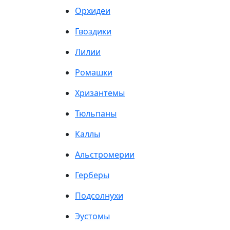
Орхидеи
Гвоздики
Лилии
Ромашки
Хризантемы
Тюльпаны
Каллы
Альстромерии
Герберы
Подсолнухи
Эустомы