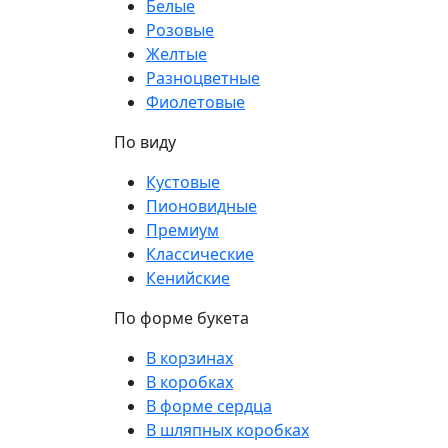
Белые
Розовые
Желтые
Разноцветные
Фиолетовые
По виду
Кустовые
Пионовидные
Премиум
Классические
Кенийские
По форме букета
В корзинах
В коробках
В форме сердца
В шляпных коробках