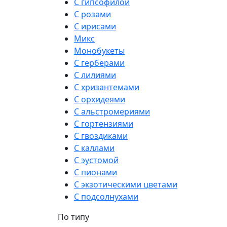
С гипсофилой
С розами
С ирисами
Микс
Монобукеты
С герберами
С лилиями
С хризантемами
С орхидеями
С альстромериями
С гортензиями
С гвоздиками
С каллами
С эустомой
С пионами
С экзотическими цветами
С подсолнухами
По типу