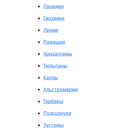
Орхидеи
Гвоздики
Лилии
Ромашки
Хризантемы
Тюльпаны
Каллы
Альстромерии
Герберы
Подсолнухи
Эустомы