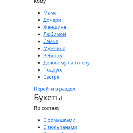
Кому
Маме
Дочери
Женщине
Любимой
Семье
Мужчине
Ребенку
Деловому партнеру
Подруге
Сестре
Перейти в раздел
Букеты
По составу
С ромашками
С тюльпанами