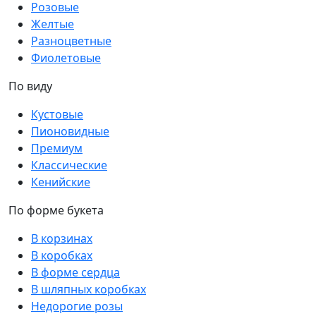
Розовые
Желтые
Разноцветные
Фиолетовые
По виду
Кустовые
Пионовидные
Премиум
Классические
Кенийские
По форме букета
В корзинах
В коробках
В форме сердца
В шляпных коробках
Недорогие розы