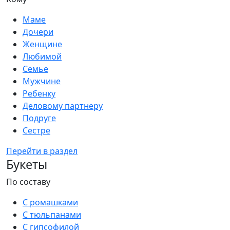
Маме
Дочери
Женщине
Любимой
Семье
Мужчине
Ребенку
Деловому партнеру
Подруге
Сестре
Перейти в раздел
Букеты
По составу
С ромашками
С тюльпанами
С гипсофилой