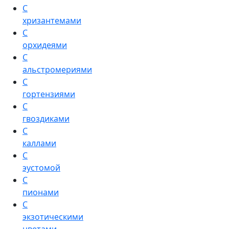
С
хризантемами
С
орхидеями
С
альстромериями
С
гортензиями
С
гвоздиками
С
каллами
С
эустомой
С
пионами
С
экзотическими