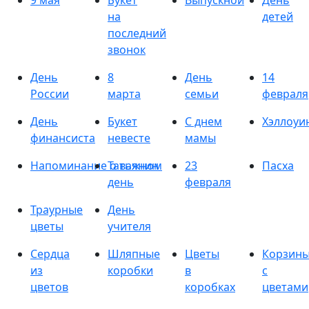
9 мая
Букет
Выпускной
День
на
детей
последний
звонок
День
8
День
14
России
марта
семьи
февраля
День
Букет
С днем
Хэллоуи
финансиста
невесте
мамы
Напоминание о важном
Татьянин
23
Пасха
день
февраля
Траурные
День
цветы
учителя
Сердца
Шляпные
Цветы
Корзин
из
коробки
в
с
цветов
коробках
цветами