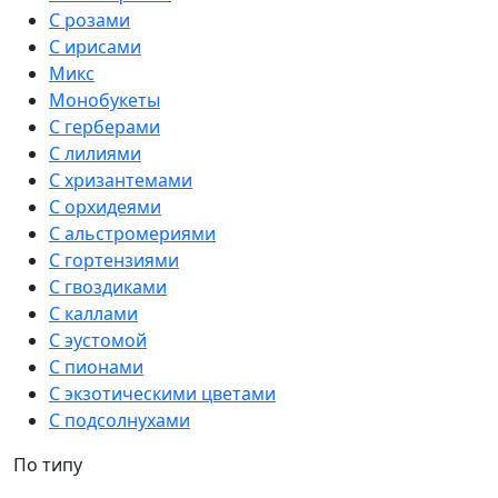
С розами
С ирисами
Микс
Монобукеты
С герберами
С лилиями
С хризантемами
С орхидеями
С альстромериями
С гортензиями
С гвоздиками
С каллами
С эустомой
С пионами
С экзотическими цветами
С подсолнухами
По типу