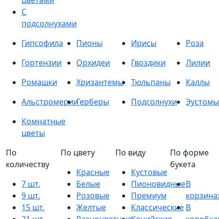
цветами
С
подсолнухами
Гипсофила
Пионы
Ирисы
Роза
Гортензии
Орхидеи
Гвоздики
Лилии
Ромашки
Хризантемы
Тюльпаны
Каллы
Альстромерии
Герберы
Подсолнухи
Эустомы
Комнатные
цветы
По
По цвету
По виду
По форме
количеству
букета
Красные
Кустовые
7 шт.
Белые
Пионовидные
В
9 шт.
Розовые
Премиум
корзина
15 шт.
Желтые
Классические
В