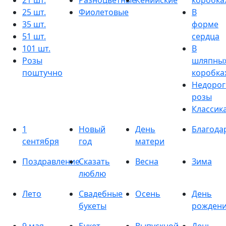
21 шт.
Разноцветные
Кенийские
коробка
25 шт.
Фиолетовые
В
35 шт.
форме
51 шт.
сердца
101 шт.
В
Розы
шляпны
поштучно
коробка
Недорог
розы
Классик
1
Новый
День
Благода
сентября
год
матери
Поздравление
Сказать
Весна
Зима
люблю
Лето
Свадебные
Осень
День
букеты
рожден