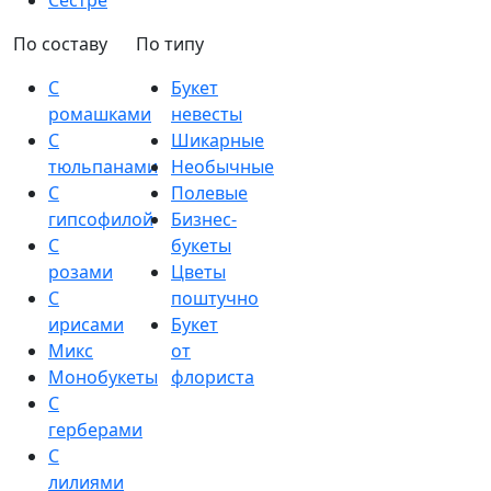
Сестре
По составу
По типу
С
Букет
ромашками
невесты
С
Шикарные
тюльпанами
Необычные
С
Полевые
гипсофилой
Бизнес-
С
букеты
розами
Цветы
С
поштучно
ирисами
Букет
Микс
от
Монобукеты
флориста
С
герберами
С
лилиями