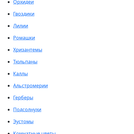
Орхидеи
Гвоздики
Лилии
Ромашки
Хризантемы
Тюльпаны
Каллы
Альстромерии
Герберы
Подсолнухи
Эустомы
Комнатные цветы