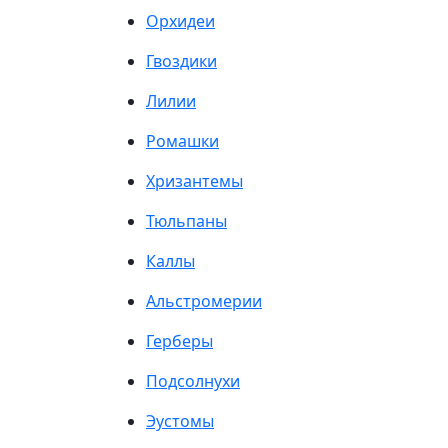
Орхидеи
Гвоздики
Лилии
Ромашки
Хризантемы
Тюльпаны
Каллы
Альстромерии
Герберы
Подсолнухи
Эустомы