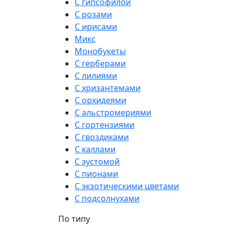
С гипсофилой
С розами
С ирисами
Микс
Монобукеты
С герберами
С лилиями
С хризантемами
С орхидеями
С альстромериями
С гортензиями
С гвоздиками
С каллами
С эустомой
С пионами
С экзотическими цветами
С подсолнухами
По типу