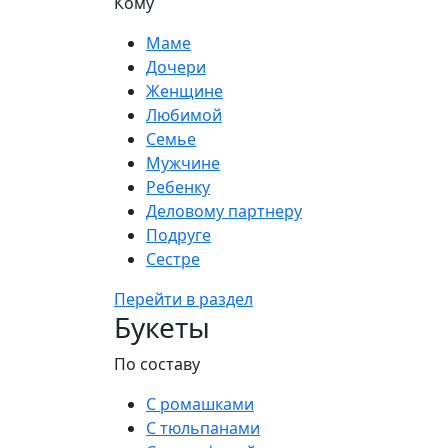
Кому
Маме
Дочери
Женщине
Любимой
Семье
Мужчине
Ребенку
Деловому партнеру
Подруге
Сестре
Перейти в раздел
Букеты
По составу
С ромашками
С тюльпанами