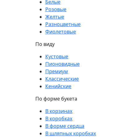
Белые
Розовые
Желтые
Разноцветные
Фиолетовые
По виду
Кустовые
Пионовидные
Премиум
Классические
Кенийские
По форме букета
В корзинах
В коробках
В форме сердца
В шляпных коробках