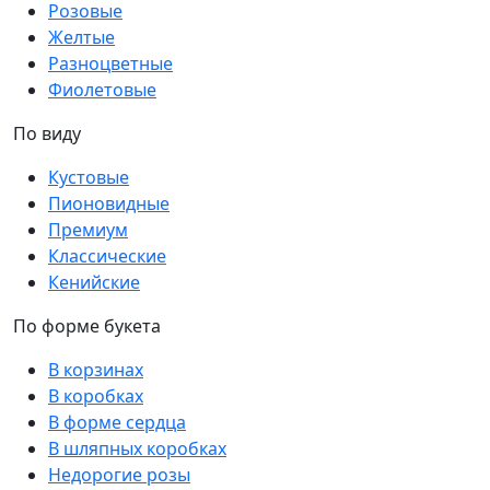
Розовые
Желтые
Разноцветные
Фиолетовые
По виду
Кустовые
Пионовидные
Премиум
Классические
Кенийские
По форме букета
В корзинах
В коробках
В форме сердца
В шляпных коробках
Недорогие розы