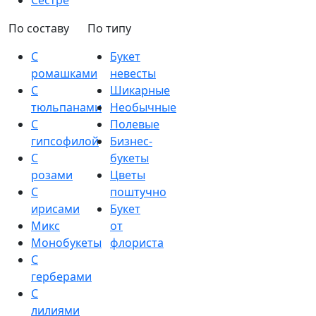
Сестре
По составу
По типу
С
Букет
ромашками
невесты
С
Шикарные
тюльпанами
Необычные
С
Полевые
гипсофилой
Бизнес-
С
букеты
розами
Цветы
С
поштучно
ирисами
Букет
Микс
от
Монобукеты
флориста
С
герберами
С
лилиями