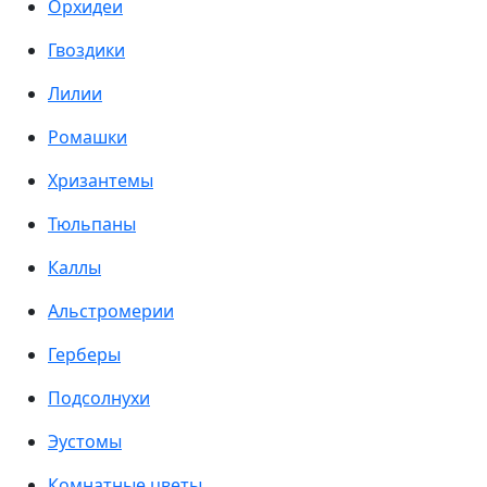
Орхидеи
Гвоздики
Лилии
Ромашки
Хризантемы
Тюльпаны
Каллы
Альстромерии
Герберы
Подсолнухи
Эустомы
Комнатные цветы