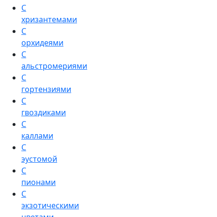
С
хризантемами
С
орхидеями
С
альстромериями
С
гортензиями
С
гвоздиками
С
каллами
С
эустомой
С
пионами
С
экзотическими