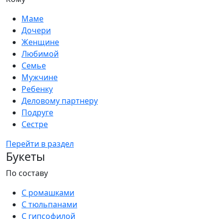
Маме
Дочери
Женщине
Любимой
Семье
Мужчине
Ребенку
Деловому партнеру
Подруге
Сестре
Перейти в раздел
Букеты
По составу
С ромашками
С тюльпанами
С гипсофилой