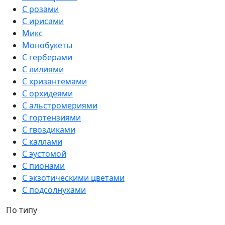
С розами
С ирисами
Микс
Монобукеты
С герберами
С лилиями
С хризантемами
С орхидеями
С альстромериями
С гортензиями
С гвоздиками
С каллами
С эустомой
С пионами
С экзотическими цветами
С подсолнухами
По типу