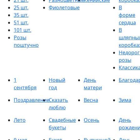
21 шт.
Разноцветные
Кенийские
коробка
25 шт.
Фиолетовые
В
35 шт.
форме
51 шт.
сердца
101 шт.
В
Розы
шляпны
поштучно
коробка
Недорог
розы
Классик
1
Новый
День
Благода
сентября
год
матери
Поздравление
Сказать
Весна
Зима
люблю
Лето
Свадебные
Осень
День
букеты
рожден