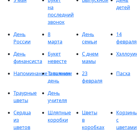
9 мая
Букет
Выпускной
День
на
детей
последний
звонок
День
8
День
14
России
марта
семьи
февраля
День
Букет
С днем
Хэллоуи
финансиста
невесте
мамы
Напоминание о важном
Татьянин
23
Пасха
день
февраля
Траурные
День
цветы
учителя
Сердца
Шляпные
Цветы
Корзин
из
коробки
в
с
цветов
коробках
цветами