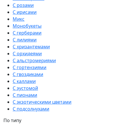
С розами
С ирисами
Микс
Монобукеты
С герберами
С лилиями
С хризантемами
С орхидеями
С альстромериями
С гортензиями
С гвоздиками
С каллами
С эустомой
С пионами
С экзотическими цветами
С подсолнухами
По типу