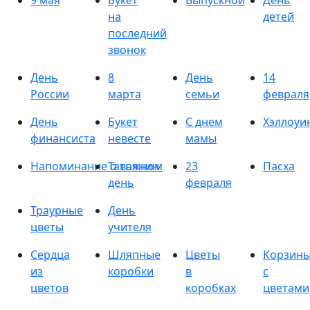
9 мая
Букет
Выпускной
День
на
детей
последний
звонок
День
8
День
14
России
марта
семьи
февраля
День
Букет
С днем
Хэллоуи
финансиста
невесте
мамы
Напоминание о важном
Татьянин
23
Пасха
день
февраля
Траурные
День
цветы
учителя
Сердца
Шляпные
Цветы
Корзин
из
коробки
в
с
цветов
коробках
цветами