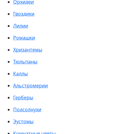
Орхидеи
Гвоздики
Лилии
Ромашки
Хризантемы
Тюльпаны
Каллы
Альстромерии
Герберы
Подсолнухи
Эустомы
Комнатные цветы