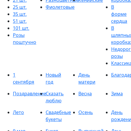
21 шт.
Разноцветные
Кенийские
коробка
25 шт.
Фиолетовые
В
35 шт.
форме
51 шт.
сердца
101 шт.
В
Розы
шляпны
поштучно
коробка
Недорог
розы
Классик
1
Новый
День
Благода
сентября
год
матери
Поздравление
Сказать
Весна
Зима
люблю
Лето
Свадебные
Осень
День
букеты
рожден