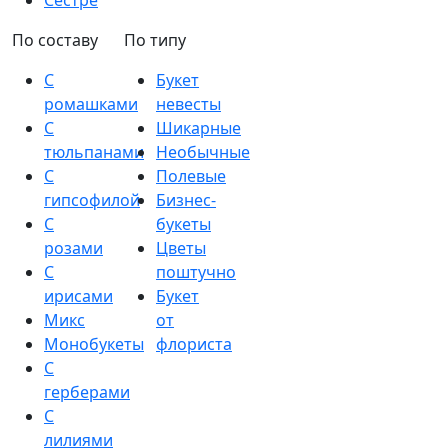
Сестре
По составу
По типу
С
Букет
ромашками
невесты
С
Шикарные
тюльпанами
Необычные
С
Полевые
гипсофилой
Бизнес-
С
букеты
розами
Цветы
С
поштучно
ирисами
Букет
Микс
от
Монобукеты
флориста
С
герберами
С
лилиями