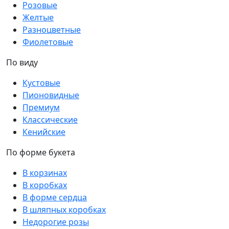
Розовые
Желтые
Разноцветные
Фиолетовые
По виду
Кустовые
Пионовидные
Премиум
Классические
Кенийские
По форме букета
В корзинах
В коробках
В форме сердца
В шляпных коробках
Недорогие розы