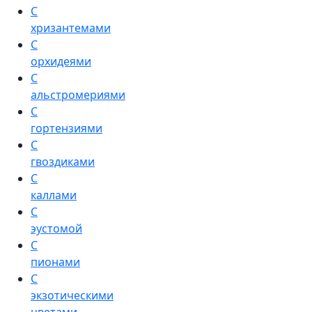
С
хризантемами
С
орхидеями
С
альстромериями
С
гортензиями
С
гвоздиками
С
каллами
С
эустомой
С
пионами
С
экзотическими