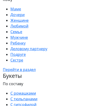
Маме
Дочери
Женщине
Любимой
Семье
Мужчине
Ребенку
Деловому партнеру
Подруге
Сестре
Перейти в раздел
Букеты
По составу
С ромашками
С тюльпанами
С гипсофилой