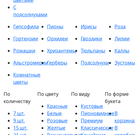
цветами
С
подсолнухами
Гипсофила
Пионы
Ирисы
Роза
Гортензии
Орхидеи
Гвоздики
Лилии
Ромашки
Хризантемы
Тюльпаны
Каллы
Альстромерии
Герберы
Подсолнухи
Эустомы
Комнатные
цветы
По
По цвету
По виду
По форме
количеству
букета
Красные
Кустовые
7 шт.
Белые
Пионовидные
В
9 шт.
Розовые
Премиум
корзина
15 шт.
Желтые
Классические
В