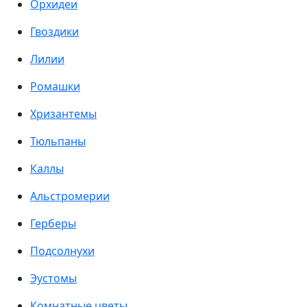
Орхидеи
Гвоздики
Лилии
Ромашки
Хризантемы
Тюльпаны
Каллы
Альстромерии
Герберы
Подсолнухи
Эустомы
Комнатные цветы