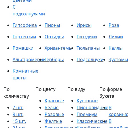
цветами
С
подсолнухами
Гипсофила
Пионы
Ирисы
Роза
Гортензии
Орхидеи
Гвоздики
Лилии
Ромашки
Хризантемы
Тюльпаны
Каллы
Альстромерии
Герберы
Подсолнухи
Эустомы
Комнатные
цветы
По
По цвету
По виду
По форме
количеству
букета
Красные
Кустовые
7 шт.
Белые
Пионовидные
В
9 шт.
Розовые
Премиум
корзина
15 шт.
Желтые
Классические
В