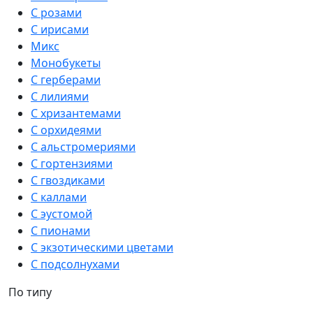
С розами
С ирисами
Микс
Монобукеты
С герберами
С лилиями
С хризантемами
С орхидеями
С альстромериями
С гортензиями
С гвоздиками
С каллами
С эустомой
С пионами
С экзотическими цветами
С подсолнухами
По типу