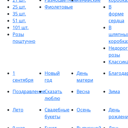
21 шт.
Разноцветные
Кенийские
коробка
25 шт.
Фиолетовые
В
35 шт.
форме
51 шт.
сердца
101 шт.
В
Розы
шляпны
поштучно
коробка
Недорог
розы
Классик
1
Новый
День
Благода
сентября
год
матери
Поздравление
Сказать
Весна
Зима
люблю
Лето
Свадебные
Осень
День
букеты
рожден