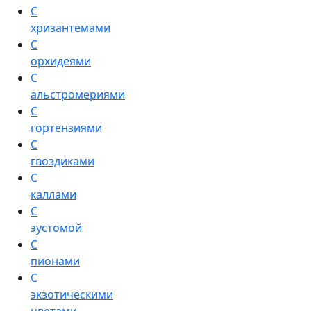
С
хризантемами
С
орхидеями
С
альстромериями
С
гортензиями
С
гвоздиками
С
каллами
С
эустомой
С
пионами
С
экзотическими