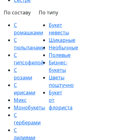
Сестре
По составу
По типу
С
Букет
ромашками
невесты
С
Шикарные
тюльпанами
Необычные
С
Полевые
гипсофилой
Бизнес-
С
букеты
розами
Цветы
С
поштучно
ирисами
Букет
Микс
от
Монобукеты
флориста
С
герберами
С
лилиями