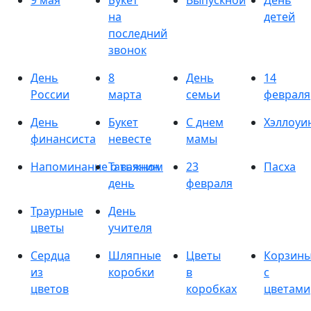
9 мая
Букет
Выпускной
День
на
детей
последний
звонок
День
8
День
14
России
марта
семьи
февраля
День
Букет
С днем
Хэллоуи
финансиста
невесте
мамы
Напоминание о важном
Татьянин
23
Пасха
день
февраля
Траурные
День
цветы
учителя
Сердца
Шляпные
Цветы
Корзин
из
коробки
в
с
цветов
коробках
цветами