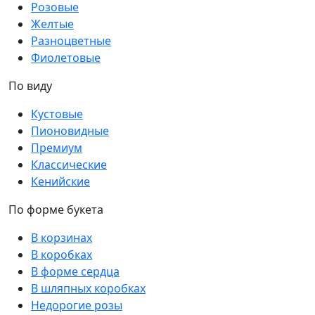
Розовые
Желтые
Разноцветные
Фиолетовые
По виду
Кустовые
Пионовидные
Премиум
Классические
Кенийские
По форме букета
В корзинах
В коробках
В форме сердца
В шляпных коробках
Недорогие розы