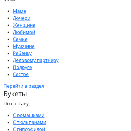
Маме
Дочери
Женщине
Любимой
Семье
Мужчине
Ребенку
Деловому партнеру
Подруге
Сестре
Перейти в раздел
Букеты
По составу
С ромашками
С тюльпанами
С гипсофилой