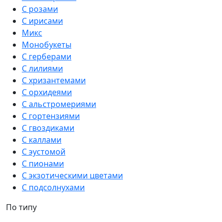
С розами
С ирисами
Микс
Монобукеты
С герберами
С лилиями
С хризантемами
С орхидеями
С альстромериями
С гортензиями
С гвоздиками
С каллами
С эустомой
С пионами
С экзотическими цветами
С подсолнухами
По типу