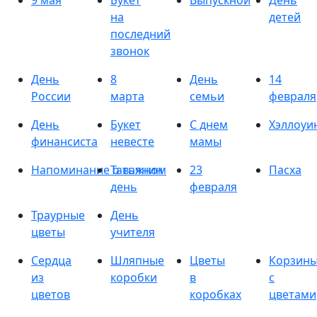
9 мая
Букет
Выпускной
День
на
детей
последний
звонок
День
8
День
14
России
марта
семьи
февраля
День
Букет
С днем
Хэллоуи
финансиста
невесте
мамы
Напоминание о важном
Татьянин
23
Пасха
день
февраля
Траурные
День
цветы
учителя
Сердца
Шляпные
Цветы
Корзин
из
коробки
в
с
цветов
коробках
цветами