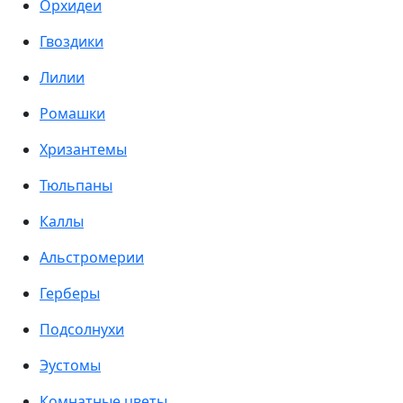
Орхидеи
Гвоздики
Лилии
Ромашки
Хризантемы
Тюльпаны
Каллы
Альстромерии
Герберы
Подсолнухи
Эустомы
Комнатные цветы