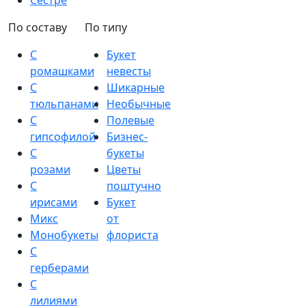
Сестре
По составу
По типу
С
Букет
ромашками
невесты
С
Шикарные
тюльпанами
Необычные
С
Полевые
гипсофилой
Бизнес-
С
букеты
розами
Цветы
С
поштучно
ирисами
Букет
Микс
от
Монобукеты
флориста
С
герберами
С
лилиями