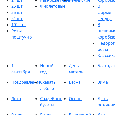
21 шт.
Разноцветные
Кенийские
коробка
25 шт.
Фиолетовые
В
35 шт.
форме
51 шт.
сердца
101 шт.
В
Розы
шляпны
поштучно
коробка
Недорог
розы
Классик
1
Новый
День
Благода
сентября
год
матери
Поздравление
Сказать
Весна
Зима
люблю
Лето
Свадебные
Осень
День
букеты
рожден