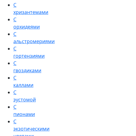
С
хризантемами
С
орхидеями
С
альстромериями
С
гортензиями
С
гвоздиками
С
каллами
С
эустомой
С
пионами
С
экзотическими