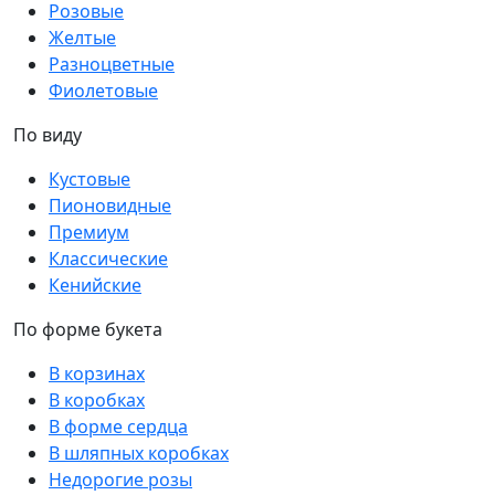
Розовые
Желтые
Разноцветные
Фиолетовые
По виду
Кустовые
Пионовидные
Премиум
Классические
Кенийские
По форме букета
В корзинах
В коробках
В форме сердца
В шляпных коробках
Недорогие розы