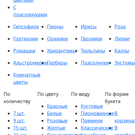
цветами
С
подсолнухами
Гипсофила
Пионы
Ирисы
Роза
Гортензии
Орхидеи
Гвоздики
Лилии
Ромашки
Хризантемы
Тюльпаны
Каллы
Альстромерии
Герберы
Подсолнухи
Эустомы
Комнатные
цветы
По
По цвету
По виду
По форме
количеству
букета
Красные
Кустовые
7 шт.
Белые
Пионовидные
В
9 шт.
Розовые
Премиум
корзина
15 шт.
Желтые
Классические
В