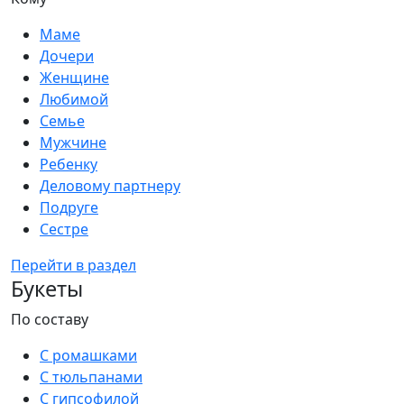
Маме
Дочери
Женщине
Любимой
Семье
Мужчине
Ребенку
Деловому партнеру
Подруге
Сестре
Перейти в раздел
Букеты
По составу
С ромашками
С тюльпанами
С гипсофилой