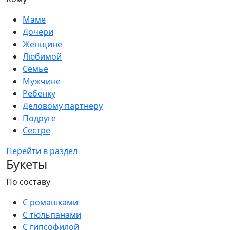
Маме
Дочери
Женщине
Любимой
Семье
Мужчине
Ребенку
Деловому партнеру
Подруге
Сестре
Перейти в раздел
Букеты
По составу
С ромашками
С тюльпанами
С гипсофилой