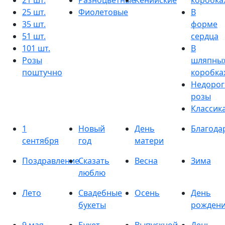
21 шт.
Разноцветные
Кенийские
коробка
25 шт.
Фиолетовые
В
35 шт.
форме
51 шт.
сердца
101 шт.
В
Розы
шляпны
поштучно
коробка
Недорог
розы
Классик
1
Новый
День
Благода
сентября
год
матери
Поздравление
Сказать
Весна
Зима
люблю
Лето
Свадебные
Осень
День
букеты
рожден