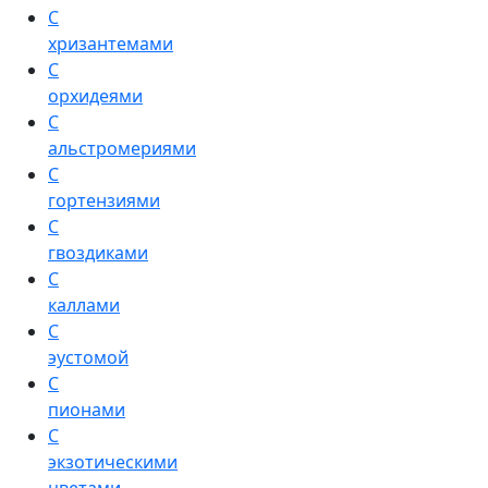
С
хризантемами
С
орхидеями
С
альстромериями
С
гортензиями
С
гвоздиками
С
каллами
С
эустомой
С
пионами
С
экзотическими