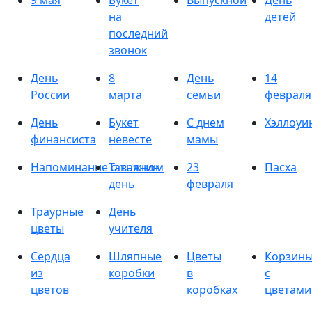
9 мая
Букет
Выпускной
День
на
детей
последний
звонок
День
8
День
14
России
марта
семьи
февраля
День
Букет
С днем
Хэллоуи
финансиста
невесте
мамы
Напоминание о важном
Татьянин
23
Пасха
день
февраля
Траурные
День
цветы
учителя
Сердца
Шляпные
Цветы
Корзин
из
коробки
в
с
цветов
коробках
цветами