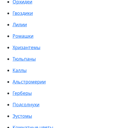
Орхидеи
Гвоздики
Лилии
Ромашки
Хризантемы
Тюльпаны
Каллы
Альстромерии
Герберы
Подсолнухи
Эустомы
Комнатные цветы