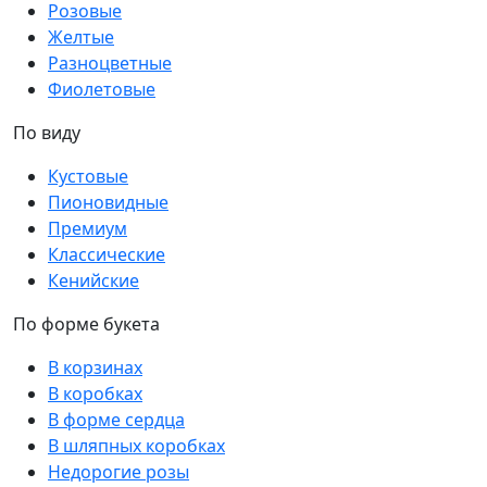
Розовые
Желтые
Разноцветные
Фиолетовые
По виду
Кустовые
Пионовидные
Премиум
Классические
Кенийские
По форме букета
В корзинах
В коробках
В форме сердца
В шляпных коробках
Недорогие розы