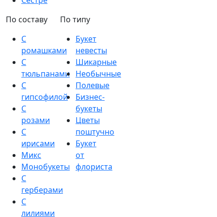
Сестре
По составу
По типу
С
Букет
ромашками
невесты
С
Шикарные
тюльпанами
Необычные
С
Полевые
гипсофилой
Бизнес-
С
букеты
розами
Цветы
С
поштучно
ирисами
Букет
Микс
от
Монобукеты
флориста
С
герберами
С
лилиями