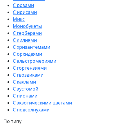
С розами
С ирисами
Микс
Монобукеты
С герберами
С лилиями
С хризантемами
С орхидеями
С альстромериями
С гортензиями
С гвоздиками
С каллами
С эустомой
С пионами
С экзотическими цветами
С подсолнухами
По типу