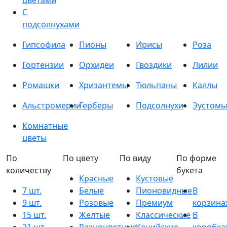
цветами
С
подсолнухами
Гипсофила
Пионы
Ирисы
Роза
Гортензии
Орхидеи
Гвоздики
Лилии
Ромашки
Хризантемы
Тюльпаны
Каллы
Альстромерии
Герберы
Подсолнухи
Эустомы
Комнатные
цветы
По
По цвету
По виду
По форме
количеству
букета
Красные
Кустовые
7 шт.
Белые
Пионовидные
В
9 шт.
Розовые
Премиум
корзина
15 шт.
Желтые
Классические
В