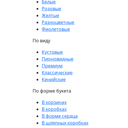
Белые
Розовые
Желтые
Разноцветные
Фиолетовые
По виду
Кустовые
Пионовидные
Премиум
Классические
Кенийские
По форме букета
В корзинах
В коробках
В форме сердца
В шляпных коробках