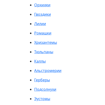
Орхидеи
Гвоздики
Лилии
Ромашки
Хризантемы
Тюльпаны
Каллы
Альстромерии
Герберы
Подсолнухи
Эустомы