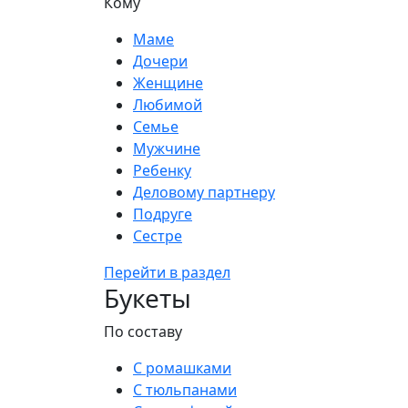
Кому
Маме
Дочери
Женщине
Любимой
Семье
Мужчине
Ребенку
Деловому партнеру
Подруге
Сестре
Перейти в раздел
Букеты
По составу
С ромашками
С тюльпанами