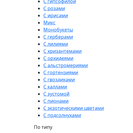
С гипсофилой
С розами
С ирисами
Микс
Монобукеты
С герберами
С лилиями
С хризантемами
С орхидеями
С альстромериями
С гортензиями
С гвоздиками
С каллами
С эустомой
С пионами
С экзотическими цветами
С подсолнухами
По типу