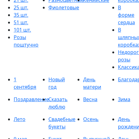
21 шт.
Разноцветные
Кенийские
коробка
25 шт.
Фиолетовые
В
35 шт.
форме
51 шт.
сердца
101 шт.
В
Розы
шляпны
поштучно
коробка
Недорог
розы
Классик
1
Новый
День
Благода
сентября
год
матери
Поздравление
Сказать
Весна
Зима
люблю
Лето
Свадебные
Осень
День
букеты
рожден