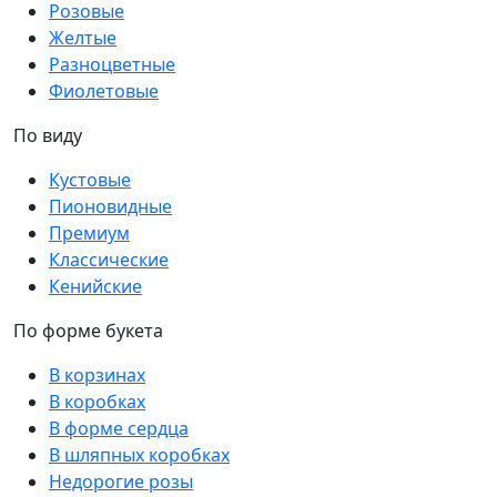
Розовые
Желтые
Разноцветные
Фиолетовые
По виду
Кустовые
Пионовидные
Премиум
Классические
Кенийские
По форме букета
В корзинах
В коробках
В форме сердца
В шляпных коробках
Недорогие розы