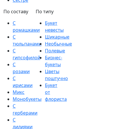
Сестре
По составу
По типу
С
Букет
ромашками
невесты
С
Шикарные
тюльпанами
Необычные
С
Полевые
гипсофилой
Бизнес-
С
букеты
розами
Цветы
С
поштучно
ирисами
Букет
Микс
от
Монобукеты
флориста
С
герберами
С
лилиями