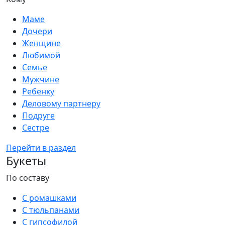
Маме
Дочери
Женщине
Любимой
Семье
Мужчине
Ребенку
Деловому партнеру
Подруге
Сестре
Перейти в раздел
Букеты
По составу
С ромашками
С тюльпанами
С гипсофилой