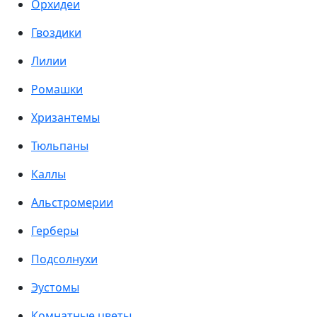
Орхидеи
Гвоздики
Лилии
Ромашки
Хризантемы
Тюльпаны
Каллы
Альстромерии
Герберы
Подсолнухи
Эустомы
Комнатные цветы