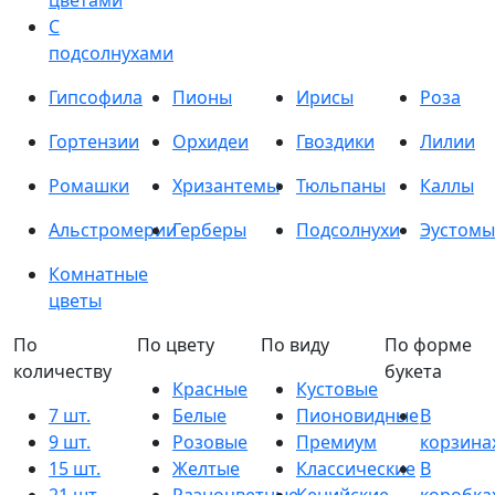
цветами
С
подсолнухами
Гипсофила
Пионы
Ирисы
Роза
Гортензии
Орхидеи
Гвоздики
Лилии
Ромашки
Хризантемы
Тюльпаны
Каллы
Альстромерии
Герберы
Подсолнухи
Эустомы
Комнатные
цветы
По
По цвету
По виду
По форме
количеству
букета
Красные
Кустовые
7 шт.
Белые
Пионовидные
В
9 шт.
Розовые
Премиум
корзина
15 шт.
Желтые
Классические
В