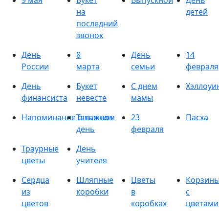
9 мая
Букет
Выпускной
День
на
детей
последний
звонок
День
8
День
14
России
марта
семьи
февраля
День
Букет
С днем
Хэллоуи
финансиста
невесте
мамы
Напоминание о важном
Татьянин
23
Пасха
день
февраля
Траурные
День
цветы
учителя
Сердца
Шляпные
Цветы
Корзин
из
коробки
в
с
цветов
коробках
цветами