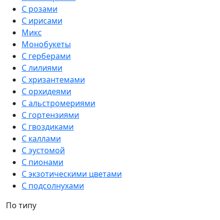
С розами
С ирисами
Микс
Монобукеты
С герберами
С лилиями
С хризантемами
С орхидеями
С альстромериями
С гортензиями
С гвоздиками
С каллами
С эустомой
С пионами
С экзотическими цветами
С подсолнухами
По типу