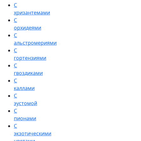
С
хризантемами
С
орхидеями
С
альстромериями
С
гортензиями
С
гвоздиками
С
каллами
С
эустомой
С
пионами
С
экзотическими