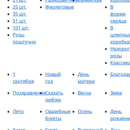
21 шт.
Разноцветные
Кенийские
коробка
25 шт.
Фиолетовые
В
35 шт.
форме
51 шт.
сердца
101 шт.
В
Розы
шляпны
поштучно
коробка
Недорог
розы
Классик
1
Новый
День
Благода
сентября
год
матери
Поздравление
Сказать
Весна
Зима
люблю
Лето
Свадебные
Осень
День
букеты
рожден