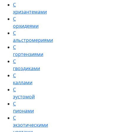
С
хризантемами
С
орхидеями
С
альстромериями
С
гортензиями
С
гвоздиками
С
каллами
С
эустомой
С
пионами
С
экзотическими