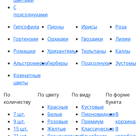
цветами
С
подсолнухами
Гипсофила
Пионы
Ирисы
Роза
Гортензии
Орхидеи
Гвоздики
Лилии
Ромашки
Хризантемы
Тюльпаны
Каллы
Альстромерии
Герберы
Подсолнухи
Эустомы
Комнатные
цветы
По
По цвету
По виду
По форме
количеству
букета
Красные
Кустовые
7 шт.
Белые
Пионовидные
В
9 шт.
Розовые
Премиум
корзина
15 шт.
Желтые
Классические
В