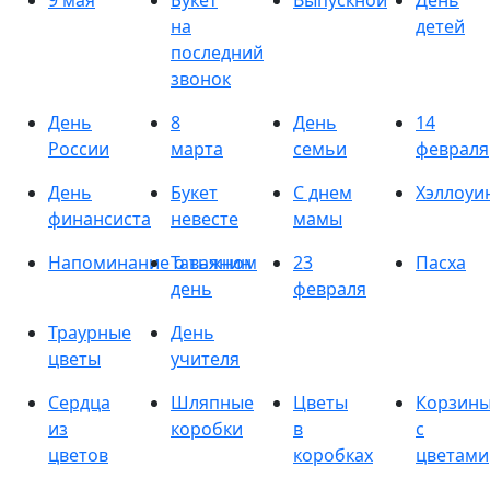
9 мая
Букет
Выпускной
День
на
детей
последний
звонок
День
8
День
14
России
марта
семьи
февраля
День
Букет
С днем
Хэллоуи
финансиста
невесте
мамы
Напоминание о важном
Татьянин
23
Пасха
день
февраля
Траурные
День
цветы
учителя
Сердца
Шляпные
Цветы
Корзин
из
коробки
в
с
цветов
коробках
цветами