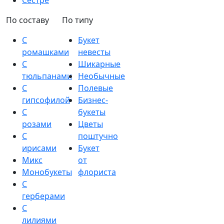
Сестре
По составу
По типу
С
Букет
ромашками
невесты
С
Шикарные
тюльпанами
Необычные
С
Полевые
гипсофилой
Бизнес-
С
букеты
розами
Цветы
С
поштучно
ирисами
Букет
Микс
от
Монобукеты
флориста
С
герберами
С
лилиями