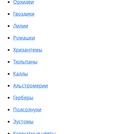
Орхидеи
Гвоздики
Лилии
Ромашки
Хризантемы
Тюльпаны
Каллы
Альстромерии
Герберы
Подсолнухи
Эустомы
Комнатные цветы