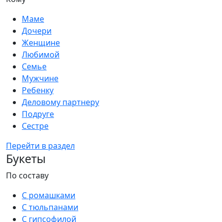
Маме
Дочери
Женщине
Любимой
Семье
Мужчине
Ребенку
Деловому партнеру
Подруге
Сестре
Перейти в раздел
Букеты
По составу
С ромашками
С тюльпанами
С гипсофилой