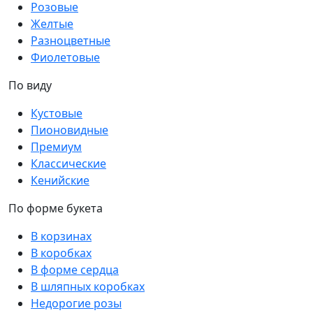
Розовые
Желтые
Разноцветные
Фиолетовые
По виду
Кустовые
Пионовидные
Премиум
Классические
Кенийские
По форме букета
В корзинах
В коробках
В форме сердца
В шляпных коробках
Недорогие розы