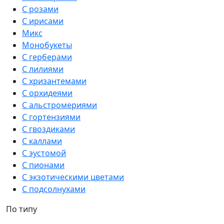
С розами
С ирисами
Микс
Монобукеты
С герберами
С лилиями
С хризантемами
С орхидеями
С альстромериями
С гортензиями
С гвоздиками
С каллами
С эустомой
С пионами
С экзотическими цветами
С подсолнухами
По типу