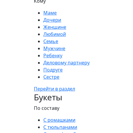
Кому
Маме
Дочери
Женщине
Любимой
Семье
Мужчине
Ребенку
Деловому партнеру
Подруге
Сестре
Перейти в раздел
Букеты
По составу
С ромашками
С тюльпанами