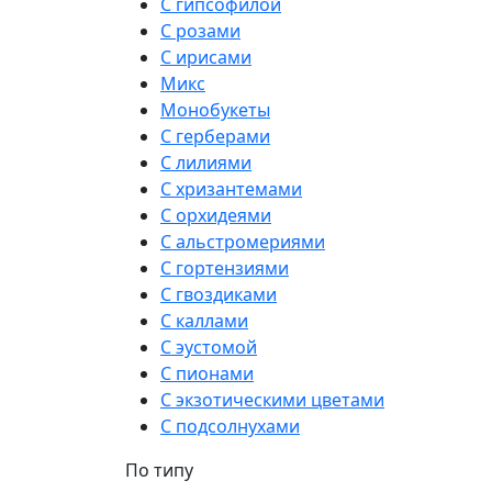
С гипсофилой
С розами
С ирисами
Микс
Монобукеты
С герберами
С лилиями
С хризантемами
С орхидеями
С альстромериями
С гортензиями
С гвоздиками
С каллами
С эустомой
С пионами
С экзотическими цветами
С подсолнухами
По типу