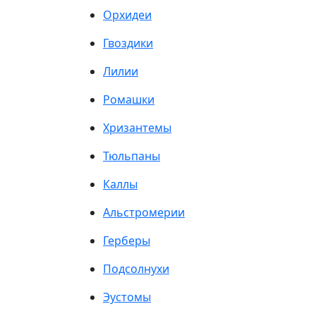
Орхидеи
Гвоздики
Лилии
Ромашки
Хризантемы
Тюльпаны
Каллы
Альстромерии
Герберы
Подсолнухи
Эустомы