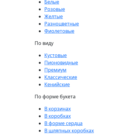
Белые
Розовые
Желтые
Разноцветные
Фиолетовые
По виду
Кустовые
Пионовидные
Премиум
Классические
Кенийские
По форме букета
В корзинах
В коробках
В форме сердца
В шляпных коробках