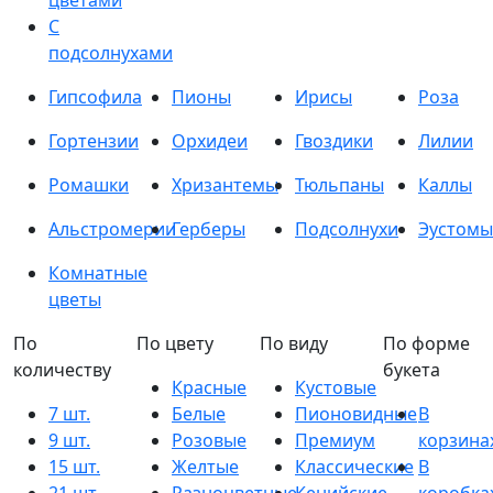
цветами
С
подсолнухами
Гипсофила
Пионы
Ирисы
Роза
Гортензии
Орхидеи
Гвоздики
Лилии
Ромашки
Хризантемы
Тюльпаны
Каллы
Альстромерии
Герберы
Подсолнухи
Эустомы
Комнатные
цветы
По
По цвету
По виду
По форме
количеству
букета
Красные
Кустовые
7 шт.
Белые
Пионовидные
В
9 шт.
Розовые
Премиум
корзина
15 шт.
Желтые
Классические
В