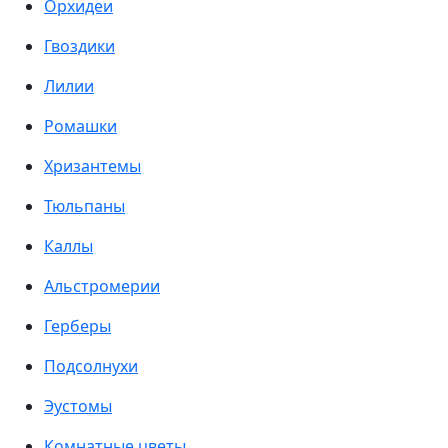
Орхидеи
Гвоздики
Лилии
Ромашки
Хризантемы
Тюльпаны
Каллы
Альстромерии
Герберы
Подсолнухи
Эустомы
Комнатные цветы