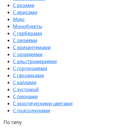
С розами
С ирисами
Микс
Монобукеты
С герберами
С лилиями
С хризантемами
С орхидеями
С альстромериями
С гортензиями
С гвоздиками
С каллами
С эустомой
С пионами
С экзотическими цветами
С подсолнухами
По типу