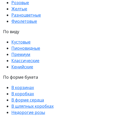
Розовые
Желтые
Разноцветные
Фиолетовые
По виду
Кустовые
Пионовидные
Премиум
Классические
Кенийские
По форме букета
В корзинах
В коробках
В форме сердца
В шляпных коробках
Недорогие розы