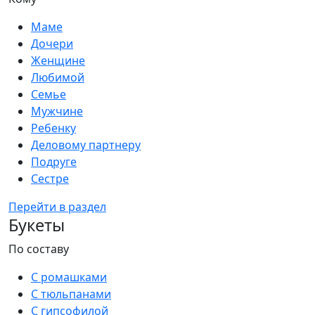
Маме
Дочери
Женщине
Любимой
Семье
Мужчине
Ребенку
Деловому партнеру
Подруге
Сестре
Перейти в раздел
Букеты
По составу
С ромашками
С тюльпанами
С гипсофилой