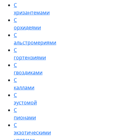
С
хризантемами
С
орхидеями
С
альстромериями
С
гортензиями
С
гвоздиками
С
каллами
С
эустомой
С
пионами
С
экзотическими