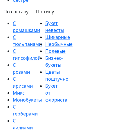
Сестре
По составу
По типу
С
Букет
ромашками
невесты
С
Шикарные
тюльпанами
Необычные
С
Полевые
гипсофилой
Бизнес-
С
букеты
розами
Цветы
С
поштучно
ирисами
Букет
Микс
от
Монобукеты
флориста
С
герберами
С
лилиями