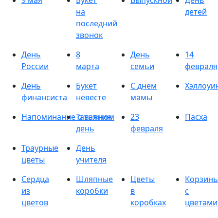
9 мая
Букет
Выпускной
День
на
детей
последний
звонок
День
8
День
14
России
марта
семьи
февраля
День
Букет
С днем
Хэллоуи
финансиста
невесте
мамы
Напоминание о важном
Татьянин
23
Пасха
день
февраля
Траурные
День
цветы
учителя
Сердца
Шляпные
Цветы
Корзин
из
коробки
в
с
цветов
коробках
цветами