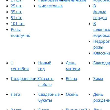
21 шт.
Разноцветные
Кенийские
коробка
25 шт.
Фиолетовые
В
35 шт.
форме
51 шт.
сердца
101 шт.
В
Розы
шляпны
поштучно
коробка
Недорог
розы
Классик
1
Новый
День
Благода
сентября
год
матери
Поздравление
Сказать
Весна
Зима
люблю
Лето
Свадебные
Осень
День
букеты
рожден