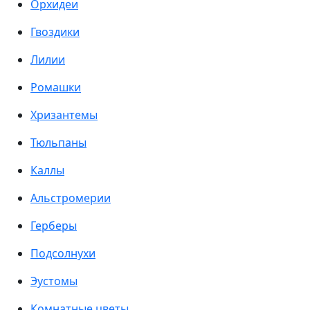
Орхидеи
Гвоздики
Лилии
Ромашки
Хризантемы
Тюльпаны
Каллы
Альстромерии
Герберы
Подсолнухи
Эустомы
Комнатные цветы