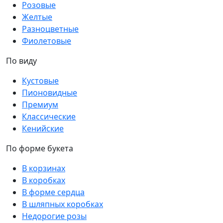
Розовые
Желтые
Разноцветные
Фиолетовые
По виду
Кустовые
Пионовидные
Премиум
Классические
Кенийские
По форме букета
В корзинах
В коробках
В форме сердца
В шляпных коробках
Недорогие розы