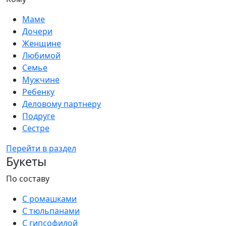
Маме
Дочери
Женщине
Любимой
Семье
Мужчине
Ребенку
Деловому партнеру
Подруге
Сестре
Перейти в раздел
Букеты
По составу
С ромашками
С тюльпанами
С гипсофилой