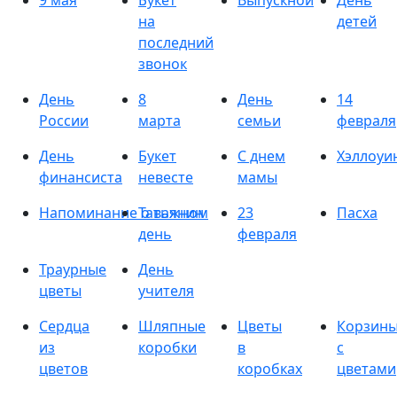
9 мая
Букет
Выпускной
День
на
детей
последний
звонок
День
8
День
14
России
марта
семьи
февраля
День
Букет
С днем
Хэллоуи
финансиста
невесте
мамы
Напоминание о важном
Татьянин
23
Пасха
день
февраля
Траурные
День
цветы
учителя
Сердца
Шляпные
Цветы
Корзин
из
коробки
в
с
цветов
коробках
цветами