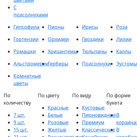
цветами
С
подсолнухами
Гипсофила
Пионы
Ирисы
Роза
Гортензии
Орхидеи
Гвоздики
Лилии
Ромашки
Хризантемы
Тюльпаны
Каллы
Альстромерии
Герберы
Подсолнухи
Эустомы
Комнатные
цветы
По
По цвету
По виду
По форме
количеству
букета
Красные
Кустовые
7 шт.
Белые
Пионовидные
В
9 шт.
Розовые
Премиум
корзина
15 шт.
Желтые
Классические
В