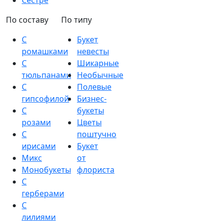
Сестре
По составу
По типу
С
Букет
ромашками
невесты
С
Шикарные
тюльпанами
Необычные
С
Полевые
гипсофилой
Бизнес-
С
букеты
розами
Цветы
С
поштучно
ирисами
Букет
Микс
от
Монобукеты
флориста
С
герберами
С
лилиями