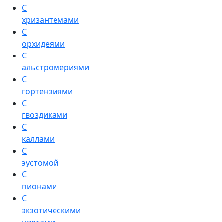
С
хризантемами
С
орхидеями
С
альстромериями
С
гортензиями
С
гвоздиками
С
каллами
С
эустомой
С
пионами
С
экзотическими