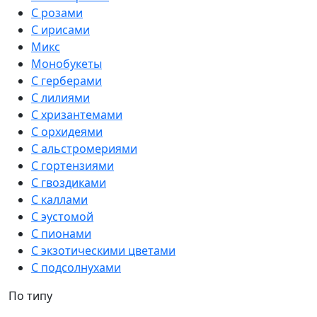
С розами
С ирисами
Микс
Монобукеты
С герберами
С лилиями
С хризантемами
С орхидеями
С альстромериями
С гортензиями
С гвоздиками
С каллами
С эустомой
С пионами
С экзотическими цветами
С подсолнухами
По типу