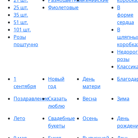
21 шт.
Разноцветные
Кенийские
коробка
25 шт.
Фиолетовые
В
35 шт.
форме
51 шт.
сердца
101 шт.
В
Розы
шляпны
поштучно
коробка
Недорог
розы
Классик
1
Новый
День
Благода
сентября
год
матери
Поздравление
Сказать
Весна
Зима
люблю
Лето
Свадебные
Осень
День
букеты
рожден