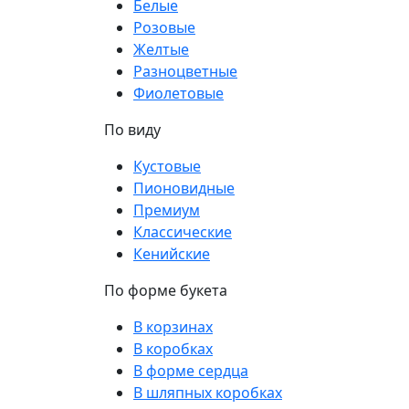
Белые
Розовые
Желтые
Разноцветные
Фиолетовые
По виду
Кустовые
Пионовидные
Премиум
Классические
Кенийские
По форме букета
В корзинах
В коробках
В форме сердца
В шляпных коробках