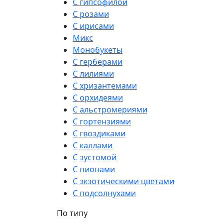
С гипсофилой
С розами
С ирисами
Микс
Монобукеты
С герберами
С лилиями
С хризантемами
С орхидеями
С альстромериями
С гортензиями
С гвоздиками
С каллами
С эустомой
С пионами
С экзотическими цветами
С подсолнухами
По типу