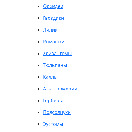
Орхидеи
Гвоздики
Лилии
Ромашки
Хризантемы
Тюльпаны
Каллы
Альстромерии
Герберы
Подсолнухи
Эустомы