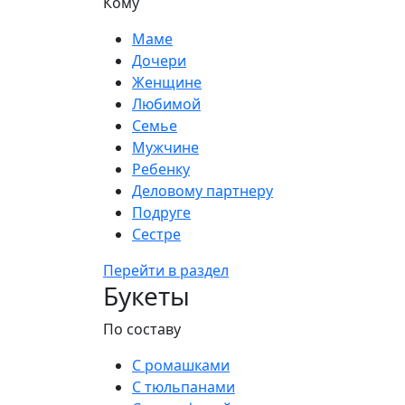
Кому
Маме
Дочери
Женщине
Любимой
Семье
Мужчине
Ребенку
Деловому партнеру
Подруге
Сестре
Перейти в раздел
Букеты
По составу
С ромашками
С тюльпанами