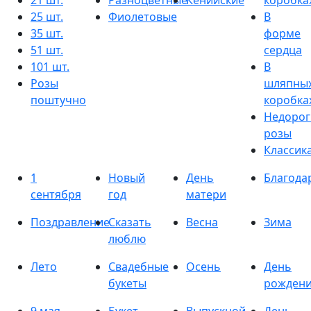
21 шт.
Разноцветные
Кенийские
коробка
25 шт.
Фиолетовые
В
35 шт.
форме
51 шт.
сердца
101 шт.
В
Розы
шляпны
поштучно
коробка
Недорог
розы
Классик
1
Новый
День
Благода
сентября
год
матери
Поздравление
Сказать
Весна
Зима
люблю
Лето
Свадебные
Осень
День
букеты
рожден