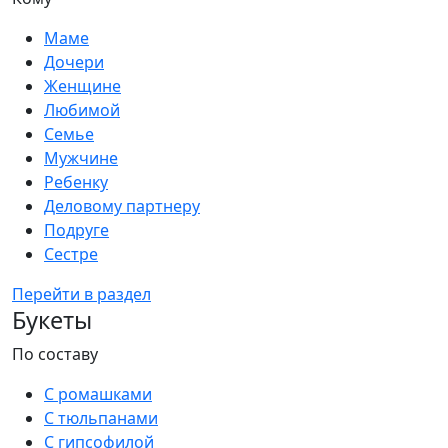
Маме
Дочери
Женщине
Любимой
Семье
Мужчине
Ребенку
Деловому партнеру
Подруге
Сестре
Перейти в раздел
Букеты
По составу
С ромашками
С тюльпанами
С гипсофилой