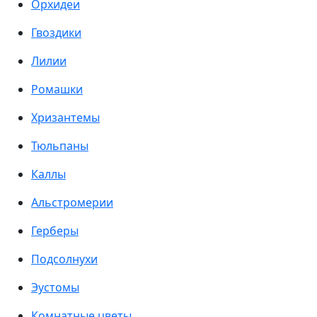
Орхидеи
Гвоздики
Лилии
Ромашки
Хризантемы
Тюльпаны
Каллы
Альстромерии
Герберы
Подсолнухи
Эустомы
Комнатные цветы