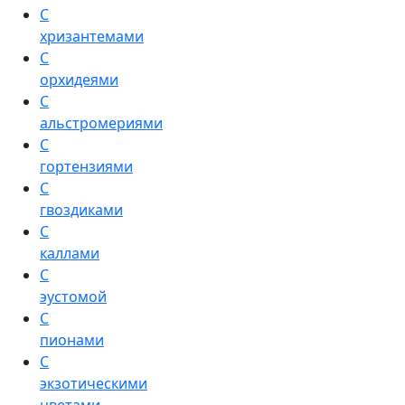
С
хризантемами
С
орхидеями
С
альстромериями
С
гортензиями
С
гвоздиками
С
каллами
С
эустомой
С
пионами
С
экзотическими