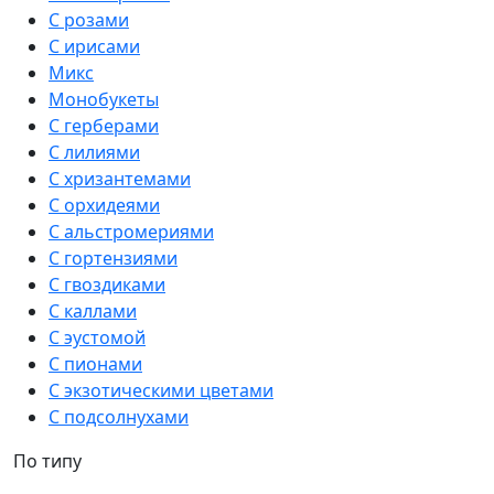
С розами
С ирисами
Микс
Монобукеты
С герберами
С лилиями
С хризантемами
С орхидеями
С альстромериями
С гортензиями
С гвоздиками
С каллами
С эустомой
С пионами
С экзотическими цветами
С подсолнухами
По типу