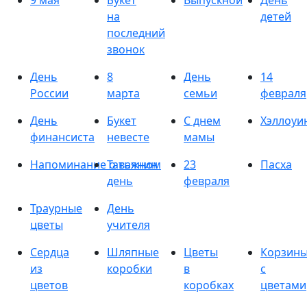
9 мая
Букет
Выпускной
День
на
детей
последний
звонок
День
8
День
14
России
марта
семьи
февраля
День
Букет
С днем
Хэллоуи
финансиста
невесте
мамы
Напоминание о важном
Татьянин
23
Пасха
день
февраля
Траурные
День
цветы
учителя
Сердца
Шляпные
Цветы
Корзин
из
коробки
в
с
цветов
коробках
цветами