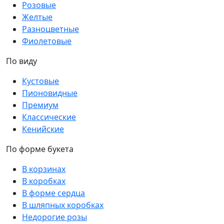
Розовые
Желтые
Разноцветные
Фиолетовые
По виду
Кустовые
Пионовидные
Премиум
Классические
Кенийские
По форме букета
В корзинах
В коробках
В форме сердца
В шляпных коробках
Недорогие розы