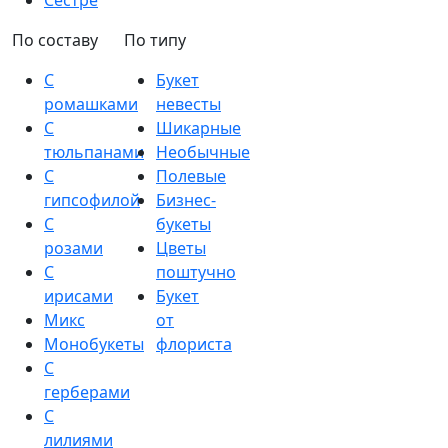
Сестре
По составу
По типу
С
Букет
ромашками
невесты
С
Шикарные
тюльпанами
Необычные
С
Полевые
гипсофилой
Бизнес-
С
букеты
розами
Цветы
С
поштучно
ирисами
Букет
Микс
от
Монобукеты
флориста
С
герберами
С
лилиями