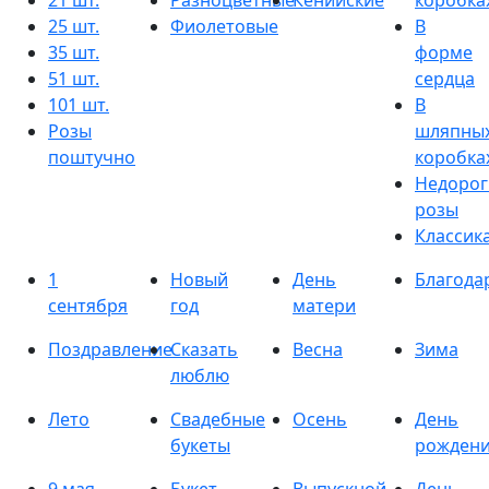
21 шт.
Разноцветные
Кенийские
коробка
25 шт.
Фиолетовые
В
35 шт.
форме
51 шт.
сердца
101 шт.
В
Розы
шляпны
поштучно
коробка
Недорог
розы
Классик
1
Новый
День
Благода
сентября
год
матери
Поздравление
Сказать
Весна
Зима
люблю
Лето
Свадебные
Осень
День
букеты
рожден