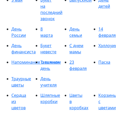
9 мая
Букет
Выпускной
День
на
детей
последний
звонок
День
8
День
14
России
марта
семьи
февраля
День
Букет
С днем
Хэллоуи
финансиста
невесте
мамы
Напоминание о важном
Татьянин
23
Пасха
день
февраля
Траурные
День
цветы
учителя
Сердца
Шляпные
Цветы
Корзин
из
коробки
в
с
цветов
коробках
цветами