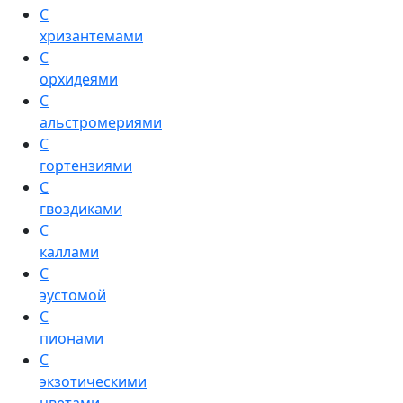
С
хризантемами
С
орхидеями
С
альстромериями
С
гортензиями
С
гвоздиками
С
каллами
С
эустомой
С
пионами
С
экзотическими