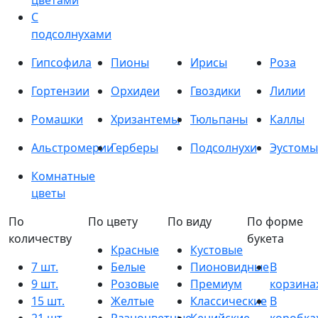
цветами
С
подсолнухами
Гипсофила
Пионы
Ирисы
Роза
Гортензии
Орхидеи
Гвоздики
Лилии
Ромашки
Хризантемы
Тюльпаны
Каллы
Альстромерии
Герберы
Подсолнухи
Эустомы
Комнатные
цветы
По
По цвету
По виду
По форме
количеству
букета
Красные
Кустовые
7 шт.
Белые
Пионовидные
В
9 шт.
Розовые
Премиум
корзина
15 шт.
Желтые
Классические
В