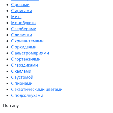
С розами
С ирисами
Микс
Монобукеты
С герберами
С лилиями
С хризантемами
С орхидеями
С альстромериями
С гортензиями
С гвоздиками
С каллами
С эустомой
С пионами
С экзотическими цветами
С подсолнухами
По типу