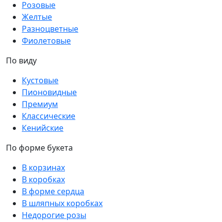
Розовые
Желтые
Разноцветные
Фиолетовые
По виду
Кустовые
Пионовидные
Премиум
Классические
Кенийские
По форме букета
В корзинах
В коробках
В форме сердца
В шляпных коробках
Недорогие розы