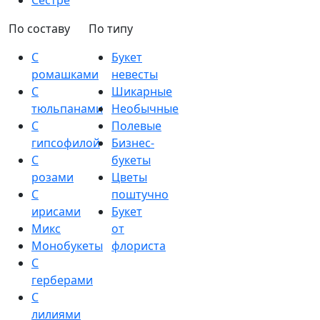
Сестре
По составу
По типу
С
Букет
ромашками
невесты
С
Шикарные
тюльпанами
Необычные
С
Полевые
гипсофилой
Бизнес-
С
букеты
розами
Цветы
С
поштучно
ирисами
Букет
Микс
от
Монобукеты
флориста
С
герберами
С
лилиями