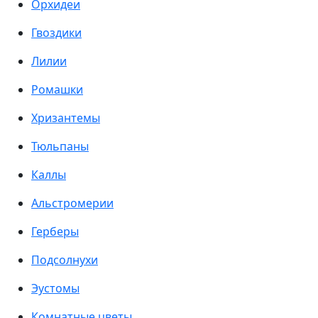
Орхидеи
Гвоздики
Лилии
Ромашки
Хризантемы
Тюльпаны
Каллы
Альстромерии
Герберы
Подсолнухи
Эустомы
Комнатные цветы