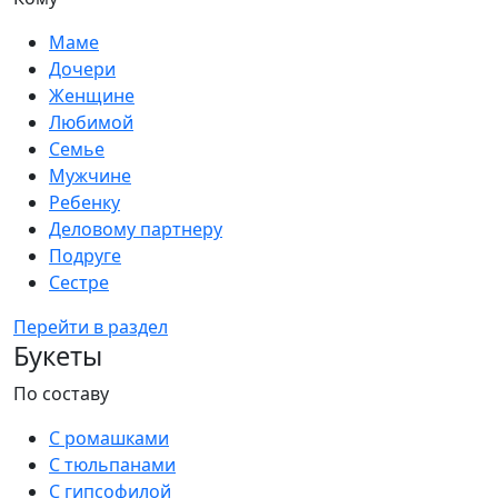
Маме
Дочери
Женщине
Любимой
Семье
Мужчине
Ребенку
Деловому партнеру
Подруге
Сестре
Перейти в раздел
Букеты
По составу
С ромашками
С тюльпанами
С гипсофилой